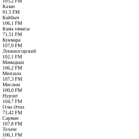
105,2 FM
Казан
91,5 FM
Кайбыч
106,1 FM
Кама тамагы
71,51 FM
Кукмара
107,9 FM
Лениногорский
102,1 FM
Мамадыш
106,2 FM
Минзәлә
107,3 FM
Мөслим
100,0 FM
Нурлат
104,7 FM
Олы Әтнә
71,42 FM
Сарман
107,8 FM
Теләче
106,1 FM