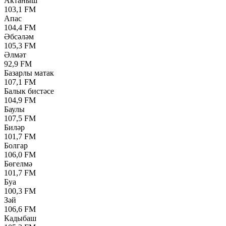
Актаныш
103,1 FM
Апас
104,4 FM
Әбсәләм
105,3 FM
Әлмәт
92,9 FM
Базарлы матак
107,1 FM
Балык бистәсе
104,9 FM
Баулы
107,5 FM
Биләр
101,7 FM
Болгар
106,0 FM
Бөгелмә
101,7 FM
Буа
100,3 FM
Зәй
106,6 FM
Кадыбаш