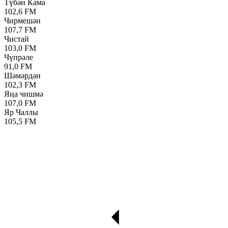
Түбән Кама
102,6 FM
Чирмешән
107,7 FM
Чистай
103,0 FM
Чүпрәле
91,0 FM
Шәмәрдән
102,3 FM
Яңа чишмә
107,0 FM
Яр Чаллы
105,5 FM