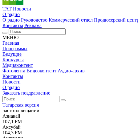
ТАТ
Новости
О радио
О радио
Руководство
Коммерческий отдел
Продюсерский цент
Контакты
Реклама
МЕНЮ
Главная
Программы
Ведущие
Конкурсы
Медиаконтент
Фотолента
Видеоконтент
Аудио-архив
Контакты
Новости
О радио
Заказать поздравление
Татарская версия
частоты вещаний
Азнакай
107,1 FM
Аксубай
104,3 FM