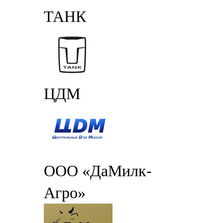
ТАНК
ЦДМ
ООО «ДаМилк-
Агро»