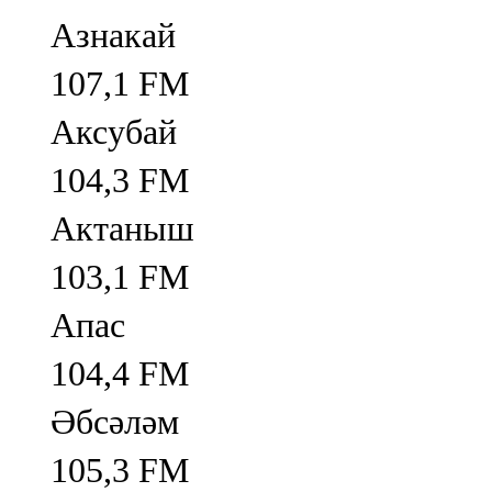
Азнакай
107,1 FM
Аксубай
104,3 FM
Актаныш
103,1 FM
Апас
104,4 FM
Әбсәләм
105,3 FM