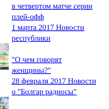
в четвертом матче серии
107,8 FM
плей-офф
Теләче
1 марта 2017
Новости
106,1 FM
республики
Түбән Кама
102,6 FM
"О чем говорят
Чирмешән
женщины?"
107,7 FM
28 февраля 2017
Новости
Чистай
о "Болгар радиосы"
103,0 FM
Чүпрәле