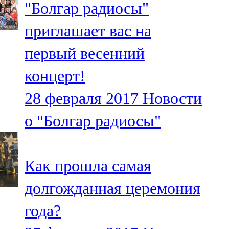
"Болгар радиосы"
91,0 FM
приглашает вас на
Шәмәрдән
первый весенний
102,3 FM
концерт!
Яңа чишмә
28 февраля 2017
Новости
107,0 FM
о "Болгар радиосы"
Яр Чаллы
105,5 FM
Как прошла самая
долгожданная церемония
года?