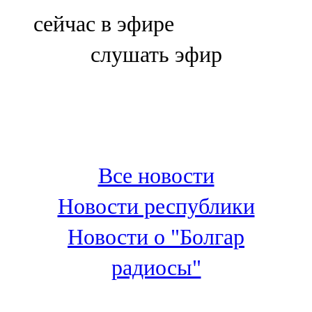
Болгар
сейчас в эфире
106,0 FM
слушать эфир
Бөгелмә
101,7 FM
Буа
100,3 FM
Все новости
Зәй
Новости республики
106,6 FM
Новости о "Болгар
Кадыбаш
радиосы"
105,2 FM