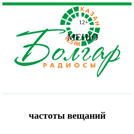
12+
МЕНЮ
частоты вещаний