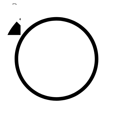
Әлмәт
92,9 FM
Базарлы матак
107,1 FM
Балык бистәсе
104,9 FM
Баулы
107,5 FM
Биләр
101,7 FM