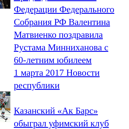
Мамадыш
Федерации Федерального
106,2 FM
Собрания РФ Валентина
Минзәлә
Матвиенко поздравила
107,3 FM
Рустама Минниханова с
Мөслим
60-летним юбилеем
100,0 FM
1 марта 2017
Новости
Нурлат
республики
104,7 FM
Олы Әтнә
Казанский «Ак Барс»
71,42 FM
обыграл уфимский клуб
Сарман