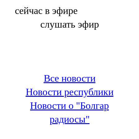
Болгар
сейчас в эфире
106,0 FM
слушать эфир
Бөгелмә
101,7 FM
Буа
100,3 FM
Все новости
Зәй
Новости республики
106,6 FM
Новости о "Болгар
Кадыбаш
радиосы"
105,2 FM