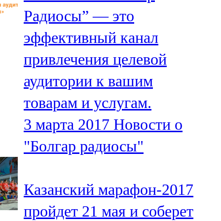
Мамадыш
Радиосы” — это
106,2 FM
эффективный канал
Минзәлә
привлечения целевой
107,3 FM
аудитории к вашим
Мөслим
товарам и услугам.
100,0 FM
3 марта 2017
Новости о
Нурлат
"Болгар радиосы"
104,7 FM
Олы Әтнә
Казанский марафон-2017
71,42 FM
пройдет 21 мая и соберет
Сарман