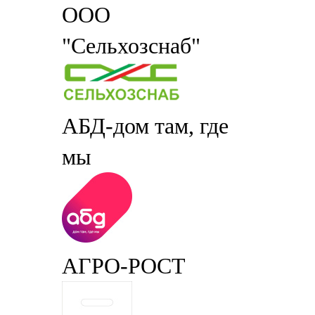
ООО
"Сельхозснаб"
АБД-дом там, где
мы
АГРО-РОСТ