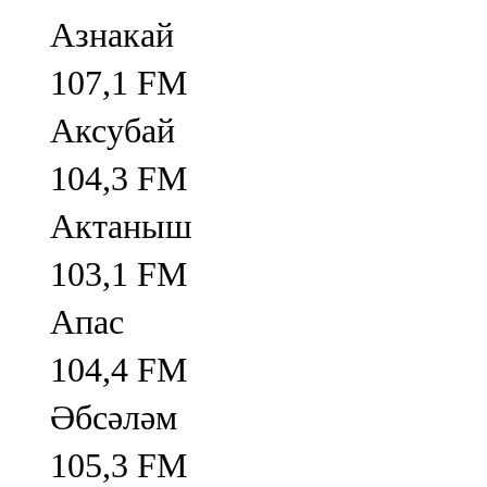
Азнакай
107,1 FM
Аксубай
104,3 FM
Актаныш
103,1 FM
Апас
104,4 FM
Әбсәләм
105,3 FM