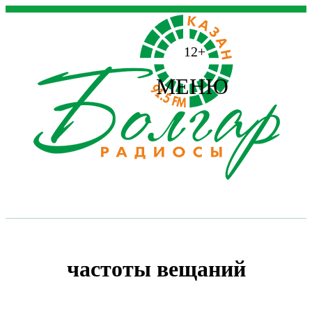
12+
МЕНЮ
частоты вещаний