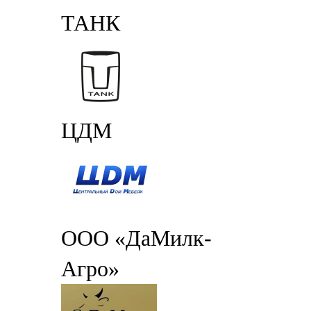
ТАНК
ЦДМ
ООО «ДаМилк-
Агро»