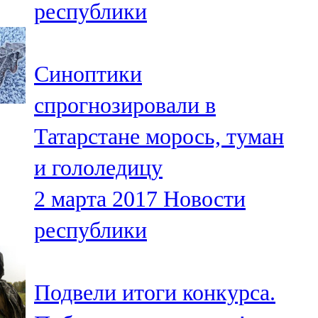
республики
91,0 FM
Шәмәрдән
Синоптики
102,3 FM
спрогнозировали в
Яңа чишмә
Татарстане морось, туман
107,0 FM
и гололедицу
Яр Чаллы
2 марта 2017
Новости
105,5 FM
республики
Подвели итоги конкурса.