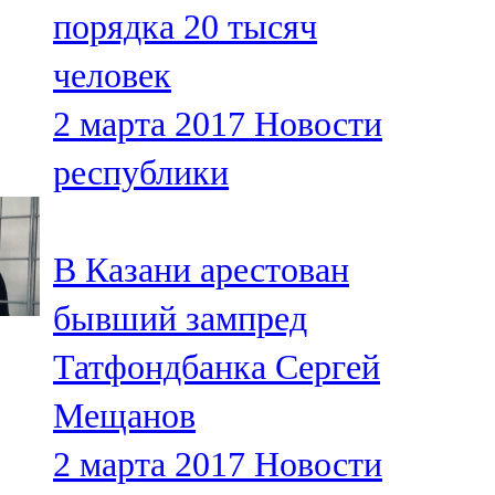
порядка 20 тысяч
107,8 FM
человек
Теләче
2 марта 2017
Новости
106,1 FM
республики
Түбән Кама
102,6 FM
В Казани арестован
Чирмешән
бывший зампред
107,7 FM
Татфондбанка Сергей
Чистай
Мещанов
103,0 FM
2 марта 2017
Новости
Чүпрәле