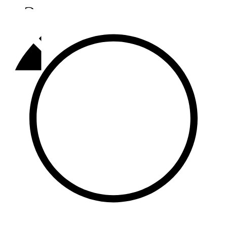
Әлмәт
92,9 FM
Базарлы матак
107,1 FM
Балык бистәсе
104,9 FM
Баулы
107,5 FM
Биләр
101,7 FM