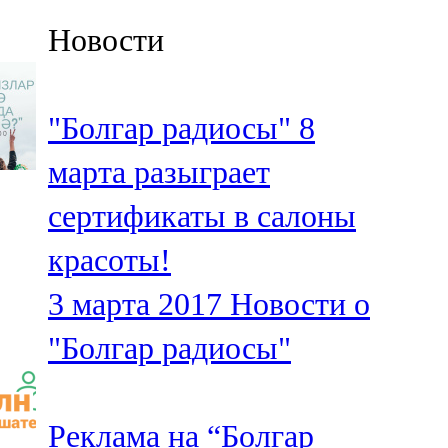
Казан
Новости
91,5 FM
Кайбыч
"Болгар радиосы" 8
106,1 FM
марта разыграет
Кама тамагы
сертификаты в салоны
71,51 FM
красоты!
Кукмара
3 марта 2017
Новости о
107,9 FM
"Болгар радиосы"
Лениногорский
102,1 FM
Реклама на “Болгар