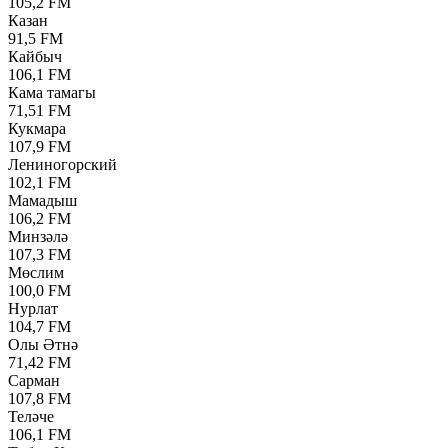
105,2 FM
Казан
91,5 FM
Кайбыч
106,1 FM
Кама тамагы
71,51 FM
Кукмара
107,9 FM
Лениногорский
102,1 FM
Мамадыш
106,2 FM
Минзәлә
107,3 FM
Мөслим
100,0 FM
Нурлат
104,7 FM
Олы Әтнә
71,42 FM
Сарман
107,8 FM
Теләче
106,1 FM