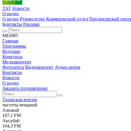
ТАТ
Новости
О радио
О радио
Руководство
Коммерческий отдел
Продюсерский цент
Контакты
Реклама
МЕНЮ
Главная
Программы
Ведущие
Конкурсы
Медиаконтент
Фотолента
Видеоконтент
Аудио-архив
Контакты
Новости
О радио
Заказать поздравление
Татарская версия
частоты вещаний
Азнакай
107,1 FM
Аксубай
104,3 FM