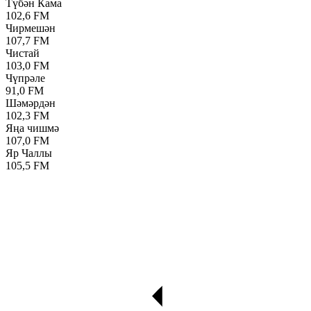
Түбән Кама
102,6 FM
Чирмешән
107,7 FM
Чистай
103,0 FM
Чүпрәле
91,0 FM
Шәмәрдән
102,3 FM
Яңа чишмә
107,0 FM
Яр Чаллы
105,5 FM