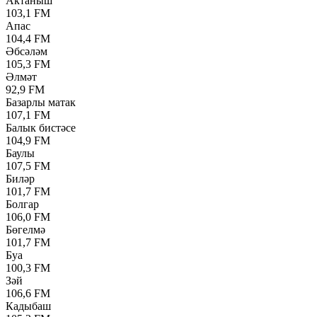
Актаныш
103,1 FM
Апас
104,4 FM
Әбсәләм
105,3 FM
Әлмәт
92,9 FM
Базарлы матак
107,1 FM
Балык бистәсе
104,9 FM
Баулы
107,5 FM
Биләр
101,7 FM
Болгар
106,0 FM
Бөгелмә
101,7 FM
Буа
100,3 FM
Зәй
106,6 FM
Кадыбаш