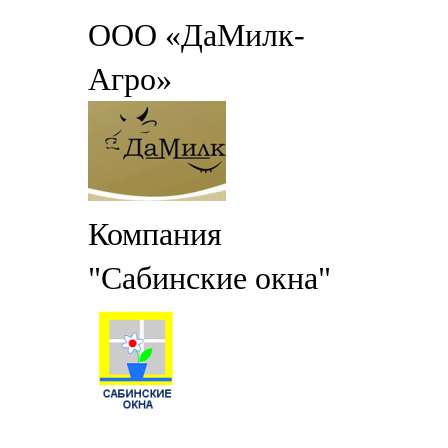
ООО «ДаМилк-
Агро»
Компания
"Сабинские окна"