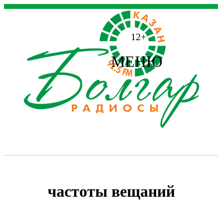
12+
МЕНЮ
частоты вещаний