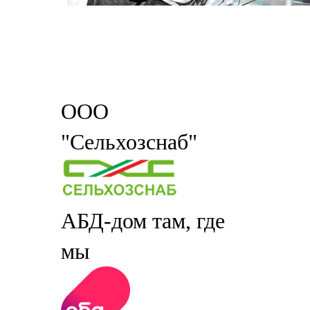
ООО
"Сельхозснаб"
АБД-дом там, где
мы