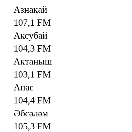
Азнакай
107,1 FM
Аксубай
104,3 FM
Актаныш
103,1 FM
Апас
104,4 FM
Әбсәләм
105,3 FM