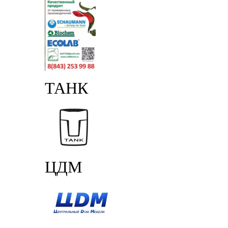
ТАНК
ЦДМ