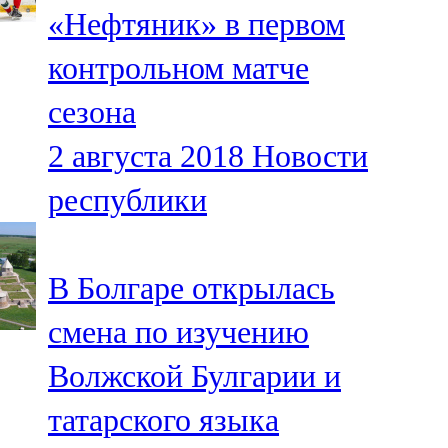
«Нефтяник» в первом
107,8 FM
контрольном матче
Теләче
сезона
106,1 FM
2 августа 2018
Новости
Түбән Кама
республики
102,6 FM
Чирмешән
В Болгаре открылась
107,7 FM
смена по изучению
Чистай
Волжской Булгарии и
103,0 FM
татарского языка
Чүпрәле