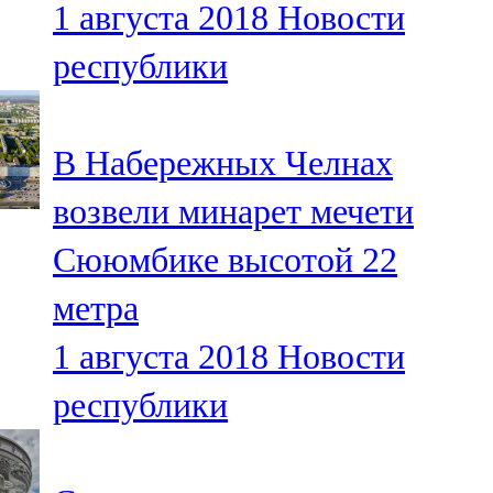
1 августа 2018
Новости
91,0 FM
республики
Шәмәрдән
102,3 FM
В Набережных Челнах
Яңа чишмә
возвели минарет мечети
107,0 FM
Сююмбике высотой 22
Яр Чаллы
метра
105,5 FM
1 августа 2018
Новости
республики