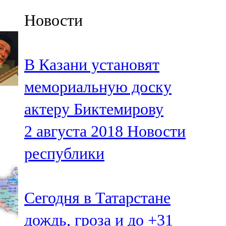
Казан
Новости
91,5 FM
Кайбыч
В Казани установят
106,1 FM
мемориальную доску
Кама тамагы
актеру Биктемирову
71,51 FM
2 августа 2018
Новости
Кукмара
республики
107,9 FM
Лениногорский
Сегодня в Татарстане
102,1 FM
дождь, гроза и до +31