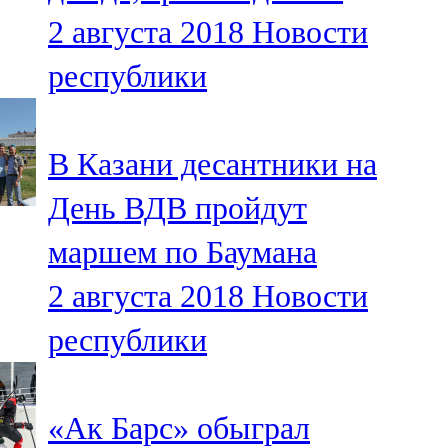
Мамадыш
2 августа 2018
Новости
106,2 FM
республики
Минзәлә
107,3 FM
В Казани десантники на
Мөслим
День ВДВ пройдут
100,0 FM
маршем по Баумана
Нурлат
2 августа 2018
Новости
104,7 FM
республики
Олы Әтнә
71,42 FM
«Ак Барс» обыграл
Сарман