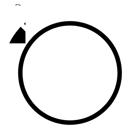
Әлмәт
92,9 FM
Базарлы матак
107,1 FM
Балык бистәсе
104,9 FM
Баулы
107,5 FM
Биләр
101,7 FM