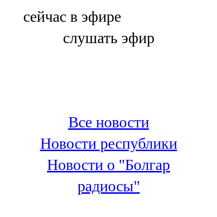
Болгар
сейчас в эфире
106,0 FM
слушать эфир
Бөгелмә
101,7 FM
Буа
100,3 FM
Все новости
Зәй
Новости республики
106,6 FM
Новости о "Болгар
Кадыбаш
радиосы"
105,2 FM