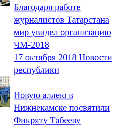
Благодаря работе
107,8 FM
журналистов Татарстана
Теләче
мир увидел организацию
106,1 FM
ЧМ-2018
Түбән Кама
17 октября 2018
Новости
102,6 FM
республики
Чирмешән
107,7 FM
Новую аллею в
Чистай
Нижнекамске посвятили
103,0 FM
Фикряту Табееву
Чүпрәле