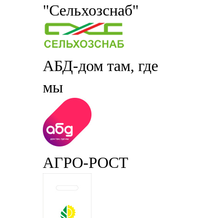
"Сельхозснаб"
АБД-дом там, где
мы
АГРО-РОСТ