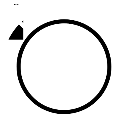
Әлмәт
92,9 FM
Базарлы матак
107,1 FM
Балык бистәсе
104,9 FM
Баулы
107,5 FM
Биләр
101,7 FM