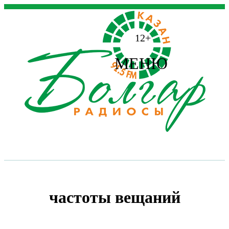
12+
МЕНЮ
частоты вещаний