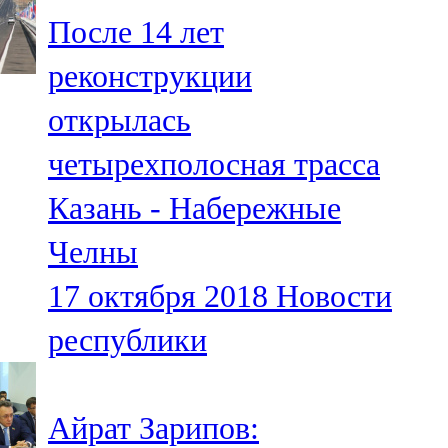
Мамадыш
После 14 лет
106,2 FM
реконструкции
Минзәлә
открылась
107,3 FM
четырехполосная трасса
Мөслим
Казань - Набережные
100,0 FM
Челны
Нурлат
17 октября 2018
Новости
104,7 FM
республики
Олы Әтнә
71,42 FM
Айрат Зарипов:
Сарман