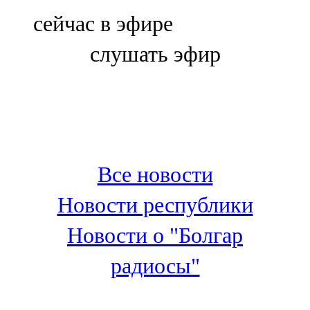
Болгар
сейчас в эфире
106,0 FM
слушать эфир
Бөгелмә
101,7 FM
Буа
100,3 FM
Все новости
Зәй
Новости республики
106,6 FM
Новости о "Болгар
Кадыбаш
радиосы"
105,2 FM