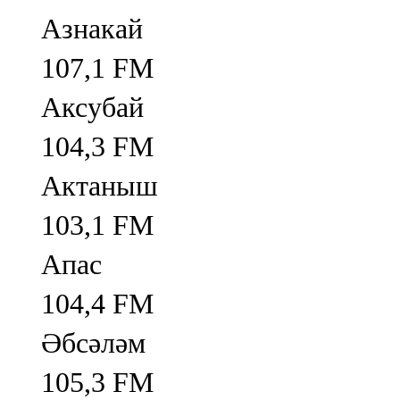
Азнакай
107,1 FM
Аксубай
104,3 FM
Актаныш
103,1 FM
Апас
104,4 FM
Әбсәләм
105,3 FM