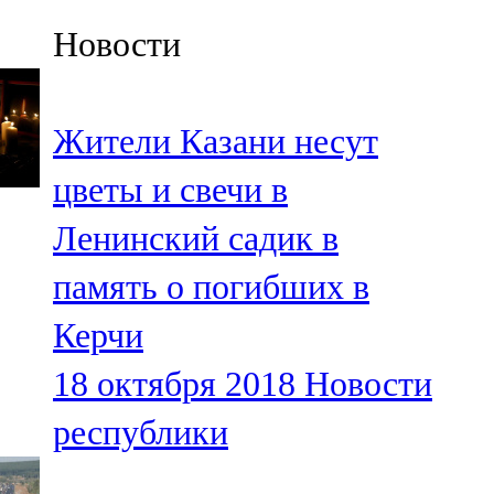
Казан
Новости
91,5 FM
Кайбыч
Жители Казани несут
106,1 FM
цветы и свечи в
Кама тамагы
Ленинский садик в
71,51 FM
память о погибших в
Кукмара
Керчи
107,9 FM
18 октября 2018
Новости
Лениногорский
республики
102,1 FM