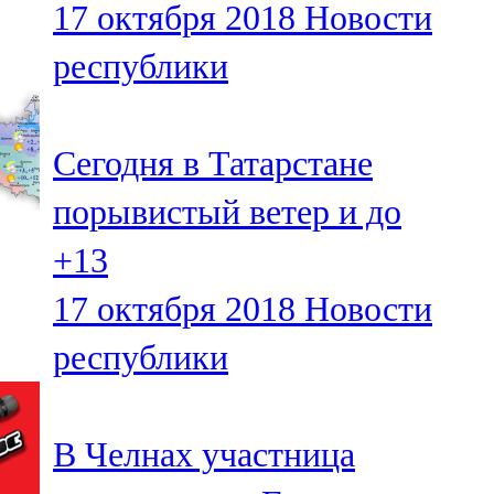
17 октября 2018
Новости
91,0 FM
республики
Шәмәрдән
102,3 FM
Сегодня в Татарстане
Яңа чишмә
порывистый ветер и до
107,0 FM
+13
Яр Чаллы
17 октября 2018
Новости
105,5 FM
республики
В Челнах участница