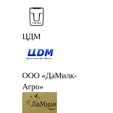
ЦДМ
ООО «ДаМилк-
Агро»