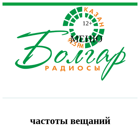
12+
МЕНЮ
частоты вещаний