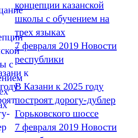
концепции казанской
91,0 FM
школы с обучением на
Шәмәрдән
трех языках
102,3 FM
7 февраля 2019
Новости
Яңа чишмә
республики
107,0 FM
Яр Чаллы
В Казани к 2025 году
105,5 FM
построят дорогу-дублер
Горьковского шоссе
7 февраля 2019
Новости