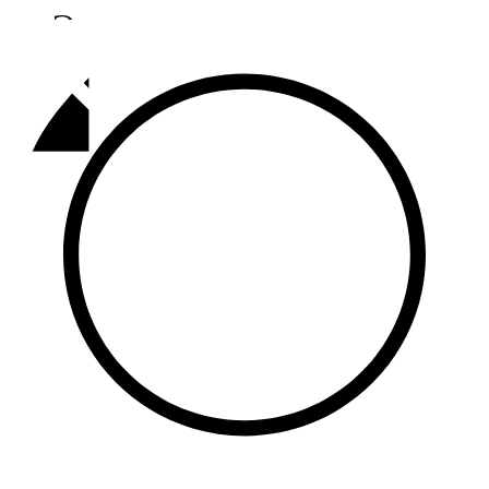
Әлмәт
92,9 FM
Базарлы матак
107,1 FM
Балык бистәсе
104,9 FM
Баулы
107,5 FM
Биләр
101,7 FM