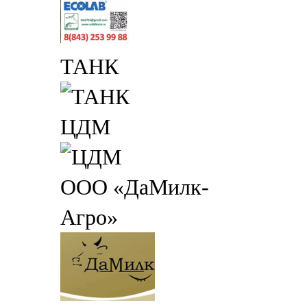
ТАНК
ЦДМ
ООО «ДаМилк-
Агро»