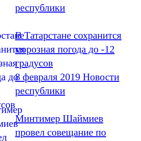
республики
107,8 FM
Теләче
В Татарстане сохранится
106,1 FM
морозная погода до -12
Түбән Кама
градусов
102,6 FM
8 февраля 2019
Новости
Чирмешән
республики
107,7 FM
Чистай
Минтимер Шаймиев
103,0 FM
провел совещание по
Чүпрәле