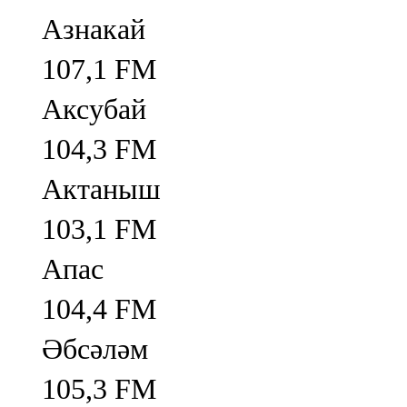
Азнакай
107,1 FM
Аксубай
104,3 FM
Актаныш
103,1 FM
Апас
104,4 FM
Әбсәләм
105,3 FM