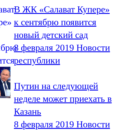
Мамадыш
В ЖК «Салават Купере»
106,2 FM
к сентябрю появится
Минзәлә
новый детский сад
107,3 FM
8 февраля 2019
Новости
Мөслим
республики
100,0 FM
Нурлат
Путин на следующей
104,7 FM
неделе может приехать в
Олы Әтнә
Казань
71,42 FM
8 февраля 2019
Новости
Сарман