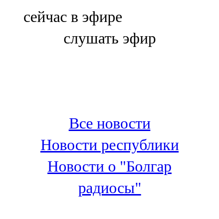
Болгар
сейчас в эфире
106,0 FM
слушать эфир
Бөгелмә
101,7 FM
Буа
100,3 FM
Все новости
Зәй
Новости республики
106,6 FM
Новости о "Болгар
Кадыбаш
радиосы"
105,2 FM