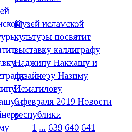
Музей исламской
культуры посвятит
выставку каллиграфу
Наджипу Наккашу и
дизайнеру Назиму
Исмагилову
6 февраля 2019
Новости
республики
1
...
639
640
641