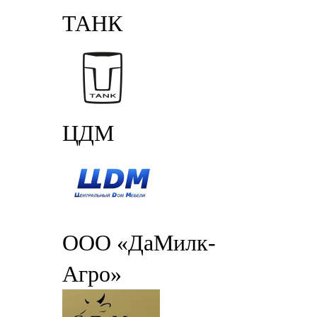
ТАНК
ЦДМ
ООО «ДаМилк-
Агро»