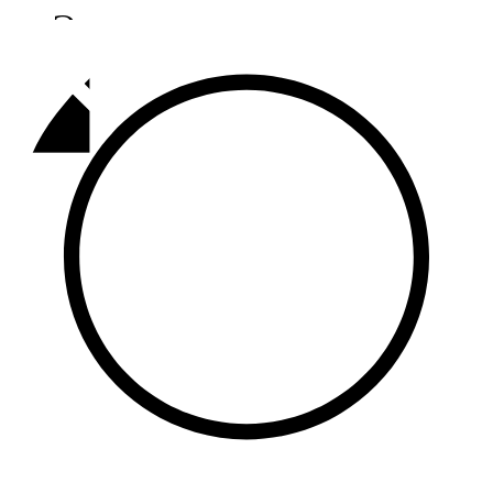
Әлмәт
92,9 FM
Базарлы матак
107,1 FM
Балык бистәсе
104,9 FM
Баулы
107,5 FM
Биләр
101,7 FM