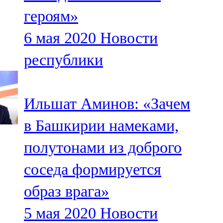
Мамадыш
героям»
106,2 FM
6 мая 2020
Новости
Минзәлә
республики
107,3 FM
Мөслим
Ильшат Аминов: «Зачем
100,0 FM
в Башкирии намеками,
Нурлат
полутонами из доброго
104,7 FM
соседа формируется
Олы Әтнә
образ врага»
71,42 FM
5 мая 2020
Новости
Сарман