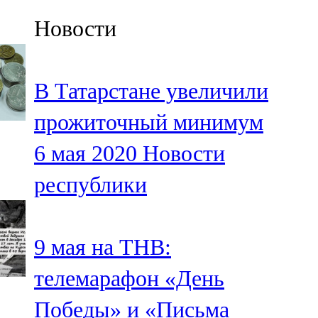
Казан
Новости
91,5 FM
Кайбыч
В Татарстане увеличили
106,1 FM
прожиточный минимум
Кама тамагы
6 мая 2020
Новости
71,51 FM
республики
Кукмара
107,9 FM
9 мая на ТНВ:
Лениногорский
телемарафон «День
102,1 FM
Победы» и «Письма