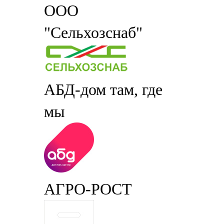
ООО
"Сельхозснаб"
АБД-дом там, где
мы
АГРО-РОСТ