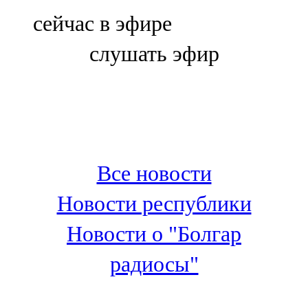
Болгар
сейчас в эфире
106,0 FM
слушать эфир
Бөгелмә
101,7 FM
Буа
100,3 FM
Все новости
Зәй
Новости республики
106,6 FM
Новости о "Болгар
Кадыбаш
радиосы"
105,2 FM