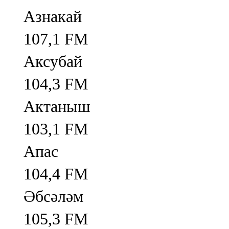
Азнакай
107,1 FM
Аксубай
104,3 FM
Актаныш
103,1 FM
Апас
104,4 FM
Әбсәләм
105,3 FM