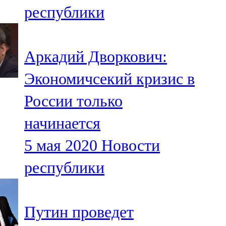
республики
107,8 FM
Теләче
Аркадий Дворкович:
106,1 FM
Экономичсекий кризис в
Түбән Кама
России только
102,6 FM
начинается
Чирмешән
5 мая 2020
Новости
107,7 FM
республики
Чистай
103,0 FM
Путин проведет
Чүпрәле