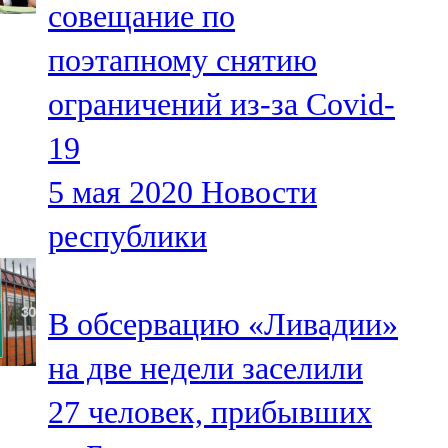
совещание по
91,0 FM
поэтапному снятию
Шәмәрдән
ограничений из-за Covid-
102,3 FM
19
Яңа чишмә
5 мая 2020
Новости
107,0 FM
республики
Яр Чаллы
105,5 FM
В обсервацию «Ливадии»
на две недели заселили
27 человек, прибывших