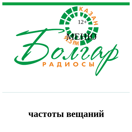
12+
МЕНЮ
частоты вещаний