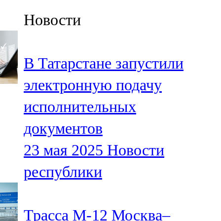
Казан
Новости
91,5 FM
Кайбыч
В Татарстане запустили
106,1 FM
электронную подачу
Кама тамагы
исполнительных
71,51 FM
документов
Кукмара
23 мая 2025
Новости
107,9 FM
республики
Лениногорский
102,1 FM
Трасса М-12 Москва–