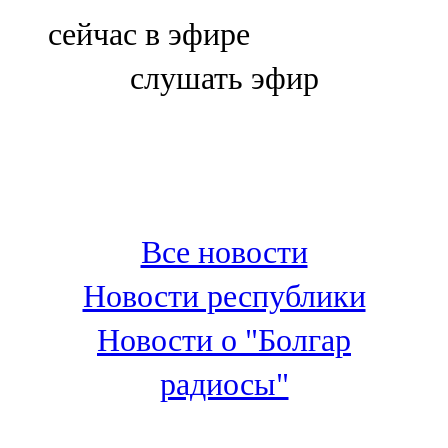
Болгар
сейчас в эфире
106,0 FM
слушать эфир
Бөгелмә
101,7 FM
Буа
100,3 FM
Все новости
Зәй
Новости республики
106,6 FM
Новости о "Болгар
Кадыбаш
радиосы"
105,2 FM