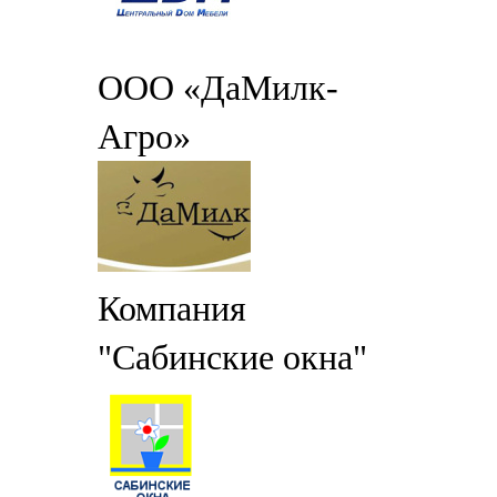
ООО «ДаМилк-
Агро»
Компания
"Сабинские окна"