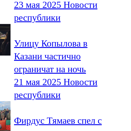
23 мая 2025
Новости
91,0 FM
республики
Шәмәрдән
102,3 FM
Улицу Копылова в
Яңа чишмә
Казани частично
107,0 FM
ограничат на ночь
Яр Чаллы
21 мая 2025
Новости
105,5 FM
республики
Фирдус Тямаев спел с