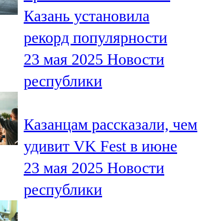
Мамадыш
Казань установила
106,2 FM
рекорд популярности
Минзәлә
23 мая 2025
Новости
107,3 FM
республики
Мөслим
100,0 FM
Казанцам рассказали, чем
Нурлат
удивит VK Fest в июне
104,7 FM
23 мая 2025
Новости
Олы Әтнә
республики
71,42 FM
Сарман