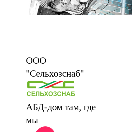
ООО
"Сельхозснаб"
АБД-дом там, где
мы