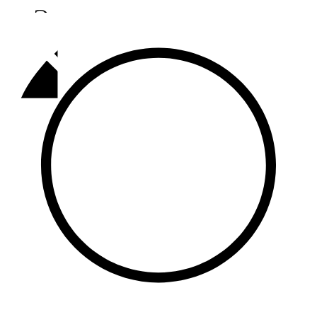
Әлмәт
92,9 FM
Базарлы матак
107,1 FM
Балык бистәсе
104,9 FM
Баулы
107,5 FM
Биләр
101,7 FM