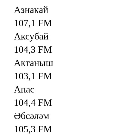
Азнакай
107,1 FM
Аксубай
104,3 FM
Актаныш
103,1 FM
Апас
104,4 FM
Әбсәләм
105,3 FM