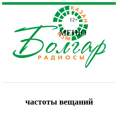
12+
МЕНЮ
частоты вещаний