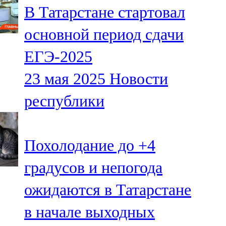
В Татарстане стартовал
107,8 FM
основной период сдачи
Теләче
ЕГЭ-2025
106,1 FM
23 мая 2025
Новости
Түбән Кама
республики
102,6 FM
Чирмешән
Похолодание до +4
107,7 FM
градусов и непогода
Чистай
ожидаются в Татарстане
103,0 FM
в начале выходных
Чүпрәле