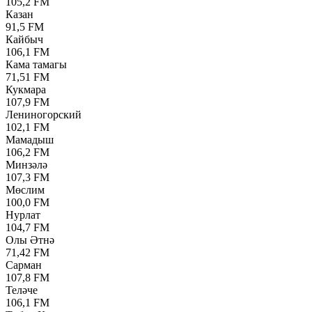
105,2 FM
Казан
91,5 FM
Кайбыч
106,1 FM
Кама тамагы
71,51 FM
Кукмара
107,9 FM
Лениногорский
102,1 FM
Мамадыш
106,2 FM
Минзәлә
107,3 FM
Мөслим
100,0 FM
Нурлат
104,7 FM
Олы Әтнә
71,42 FM
Сарман
107,8 FM
Теләче
106,1 FM