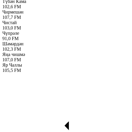
Түбән Кама
102,6 FM
Чирмешән
107,7 FM
Чистай
103,0 FM
Чүпрәле
91,0 FM
Шәмәрдән
102,3 FM
Яңа чишмә
107,0 FM
Яр Чаллы
105,5 FM