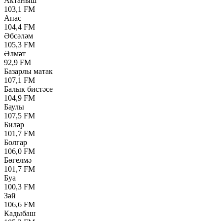
Актаныш
103,1 FM
Апас
104,4 FM
Әбсәләм
105,3 FM
Әлмәт
92,9 FM
Базарлы матак
107,1 FM
Балык бистәсе
104,9 FM
Баулы
107,5 FM
Биләр
101,7 FM
Болгар
106,0 FM
Бөгелмә
101,7 FM
Буа
100,3 FM
Зәй
106,6 FM
Кадыбаш