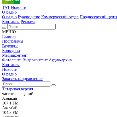
ТАТ
Новости
О радио
О радио
Руководство
Коммерческий отдел
Продюсерский цент
Контакты
Реклама
МЕНЮ
Главная
Программы
Ведущие
Конкурсы
Медиаконтент
Фотолента
Видеоконтент
Аудио-архив
Контакты
Новости
О радио
Заказать поздравление
Татарская версия
частоты вещаний
Азнакай
107,1 FM
Аксубай
104,3 FM