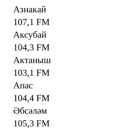
Азнакай
107,1 FM
Аксубай
104,3 FM
Актаныш
103,1 FM
Апас
104,4 FM
Әбсәләм
105,3 FM