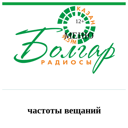
12+
МЕНЮ
частоты вещаний