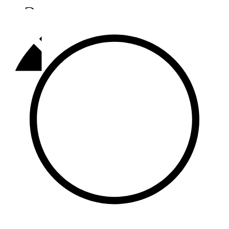
Әлмәт
92,9 FM
Базарлы матак
107,1 FM
Балык бистәсе
104,9 FM
Баулы
107,5 FM
Биләр
101,7 FM