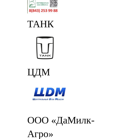
ТАНК
ЦДМ
ООО «ДаМилк-
Агро»