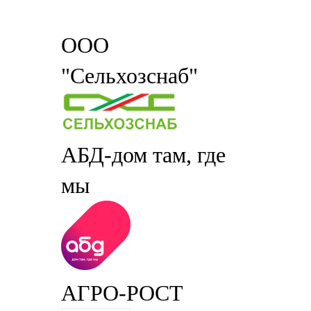
ООО
"Сельхозснаб"
АБД-дом там, где
мы
АГРО-РОСТ