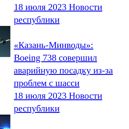
18 июля 2023
Новости
107,8 FM
республики
Теләче
106,1 FM
«Казань-Минводы»:
Түбән Кама
Boeing 738 совершил
102,6 FM
аварийную посадку из-за
Чирмешән
проблем с шасси
107,7 FM
18 июля 2023
Новости
Чистай
республики
103,0 FM
Чүпрәле