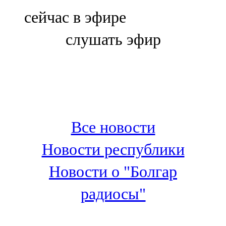
Болгар
сейчас в эфире
106,0 FM
слушать эфир
Бөгелмә
101,7 FM
Буа
100,3 FM
Все новости
Зәй
Новости республики
106,6 FM
Новости о "Болгар
Кадыбаш
радиосы"
105,2 FM