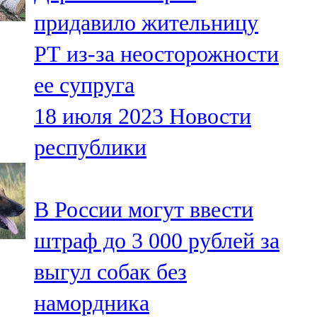
Мамадыш
придавило жительницу
106,2 FM
РТ из-за неосторожности
Минзәлә
ее супруга
107,3 FM
18 июля 2023
Новости
Мөслим
республики
100,0 FM
Нурлат
В России могут ввести
104,7 FM
штраф до 3 000 рублей за
Олы Әтнә
выгул собак без
71,42 FM
намордника
Сарман