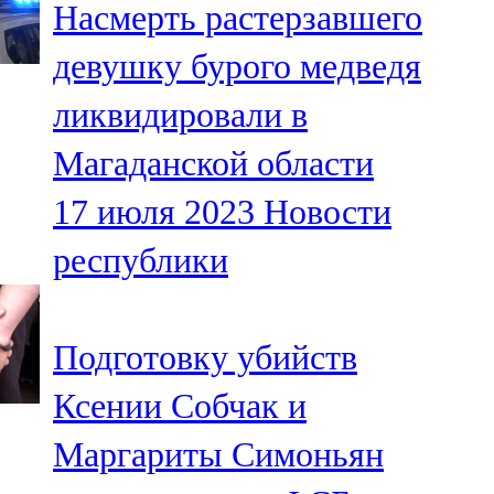
Насмерть растерзавшего
91,0 FM
девушку бурого медведя
Шәмәрдән
ликвидировали в
102,3 FM
Магаданской области
Яңа чишмә
17 июля 2023
Новости
107,0 FM
республики
Яр Чаллы
105,5 FM
Подготовку убийств
Ксении Собчак и
Маргариты Симоньян