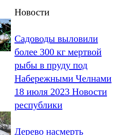
Казан
Новости
91,5 FM
Кайбыч
Садоводы выловили
106,1 FM
более 300 кг мертвой
Кама тамагы
рыбы в пруду под
71,51 FM
Набережными Челнами
Кукмара
18 июля 2023
Новости
107,9 FM
республики
Лениногорский
102,1 FM
Дерево насмерть