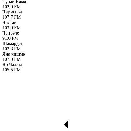
Түбән Кама
102,6 FM
Чирмешән
107,7 FM
Чистай
103,0 FM
Чүпрәле
91,0 FM
Шәмәрдән
102,3 FM
Яңа чишмә
107,0 FM
Яр Чаллы
105,5 FM