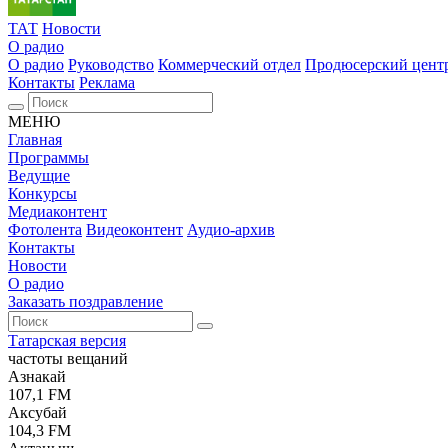
ТАТ
Новости
О радио
О радио
Руководство
Коммерческий отдел
Продюсерский цент
Контакты
Реклама
МЕНЮ
Главная
Программы
Ведущие
Конкурсы
Медиаконтент
Фотолента
Видеоконтент
Аудио-архив
Контакты
Новости
О радио
Заказать поздравление
Татарская версия
частоты вещаний
Азнакай
107,1 FM
Аксубай
104,3 FM