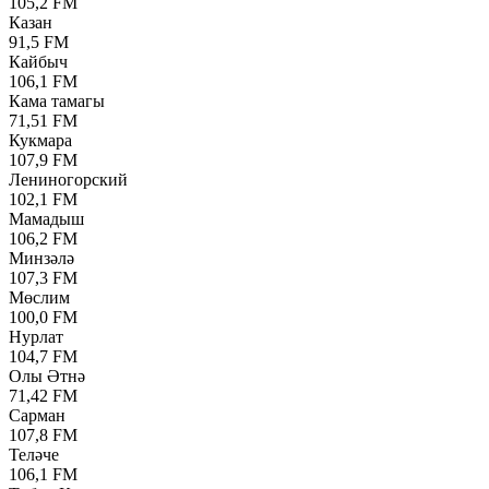
105,2 FM
Казан
91,5 FM
Кайбыч
106,1 FM
Кама тамагы
71,51 FM
Кукмара
107,9 FM
Лениногорский
102,1 FM
Мамадыш
106,2 FM
Минзәлә
107,3 FM
Мөслим
100,0 FM
Нурлат
104,7 FM
Олы Әтнә
71,42 FM
Сарман
107,8 FM
Теләче
106,1 FM