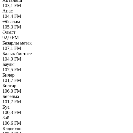
Актаныш
103,1 FM
Апас
104,4 FM
Әбсәләм
105,3 FM
Әлмәт
92,9 FM
Базарлы матак
107,1 FM
Балык бистәсе
104,9 FM
Баулы
107,5 FM
Биләр
101,7 FM
Болгар
106,0 FM
Бөгелмә
101,7 FM
Буа
100,3 FM
Зәй
106,6 FM
Кадыбаш