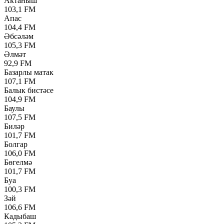
Актаныш
103,1 FM
Апас
104,4 FM
Әбсәләм
105,3 FM
Әлмәт
92,9 FM
Базарлы матак
107,1 FM
Балык бистәсе
104,9 FM
Баулы
107,5 FM
Биләр
101,7 FM
Болгар
106,0 FM
Бөгелмә
101,7 FM
Буа
100,3 FM
Зәй
106,6 FM
Кадыбаш