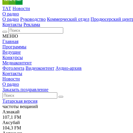
ТАТ
Новости
О радио
О радио
Руководство
Коммерческий отдел
Продюсерский цент
Контакты
Реклама
МЕНЮ
Главная
Программы
Ведущие
Конкурсы
Медиаконтент
Фотолента
Видеоконтент
Аудио-архив
Контакты
Новости
О радио
Заказать поздравление
Татарская версия
частоты вещаний
Азнакай
107,1 FM
Аксубай
104,3 FM