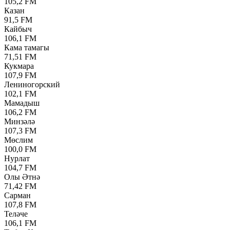
105,2 FM
Казан
91,5 FM
Кайбыч
106,1 FM
Кама тамагы
71,51 FM
Кукмара
107,9 FM
Лениногорский
102,1 FM
Мамадыш
106,2 FM
Минзәлә
107,3 FM
Мөслим
100,0 FM
Нурлат
104,7 FM
Олы Әтнә
71,42 FM
Сарман
107,8 FM
Теләче
106,1 FM