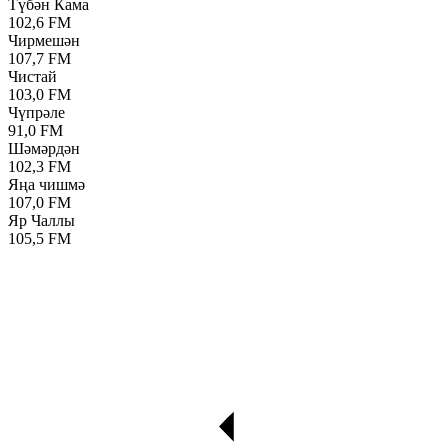
Түбән Кама
102,6 FM
Чирмешән
107,7 FM
Чистай
103,0 FM
Чүпрәле
91,0 FM
Шәмәрдән
102,3 FM
Яңа чишмә
107,0 FM
Яр Чаллы
105,5 FM