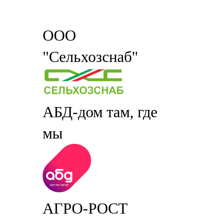
ООО
"Сельхозснаб"
АБД-дом там, где
мы
АГРО-РОСТ