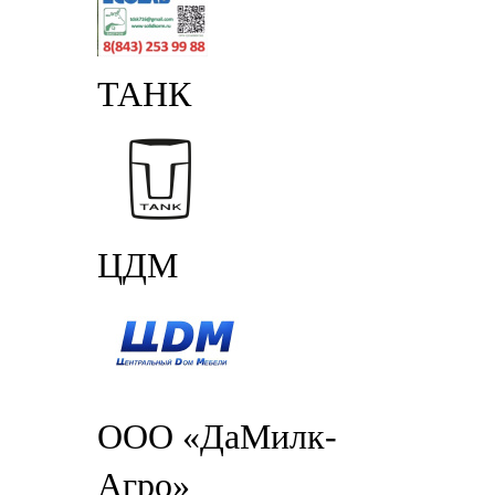
ТАНК
ЦДМ
ООО «ДаМилк-
Агро»