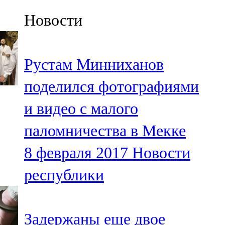
Казан
Новости
91,5 FM
Кайбыч
Рустам Минниханов
106,1 FM
поделился фотографиями
Кама тамагы
и видео с малого
71,51 FM
паломничества в Мекке
Кукмара
8 февраля 2017
Новости
107,9 FM
республики
Лениногорский
102,1 FM
Задержаны еще двое