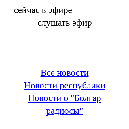
Болгар
сейчас в эфире
106,0 FM
слушать эфир
Бөгелмә
101,7 FM
Буа
100,3 FM
Все новости
Зәй
Новости республики
106,6 FM
Новости о "Болгар
Кадыбаш
радиосы"
105,2 FM