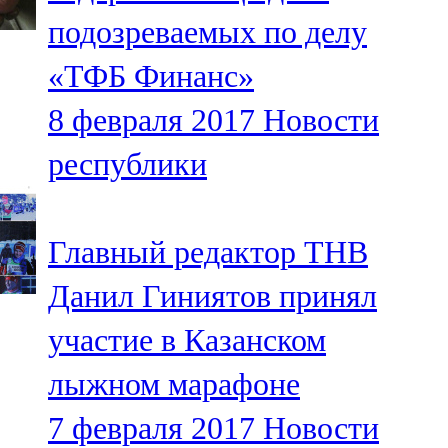
Мамадыш
подозреваемых по делу
106,2 FM
«ТФБ Финанс»
Минзәлә
8 февраля 2017
Новости
107,3 FM
республики
Мөслим
100,0 FM
Главный редактор ТНВ
Нурлат
Данил Гиниятов принял
104,7 FM
участие в Казанском
Олы Әтнә
лыжном марафоне
71,42 FM
7 февраля 2017
Новости
Сарман