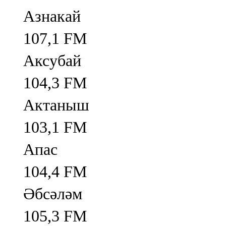
Азнакай
107,1 FM
Аксубай
104,3 FM
Актаныш
103,1 FM
Апас
104,4 FM
Әбсәләм
105,3 FM