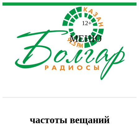
12+
МЕНЮ
частоты вещаний