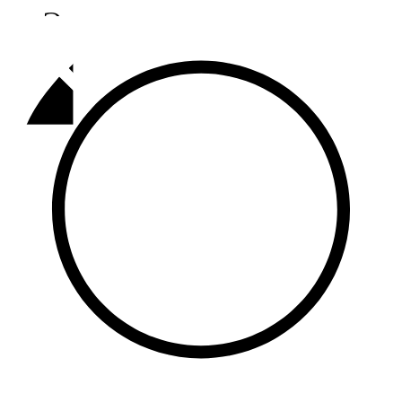
Әлмәт
92,9 FM
Базарлы матак
107,1 FM
Балык бистәсе
104,9 FM
Баулы
107,5 FM
Биләр
101,7 FM