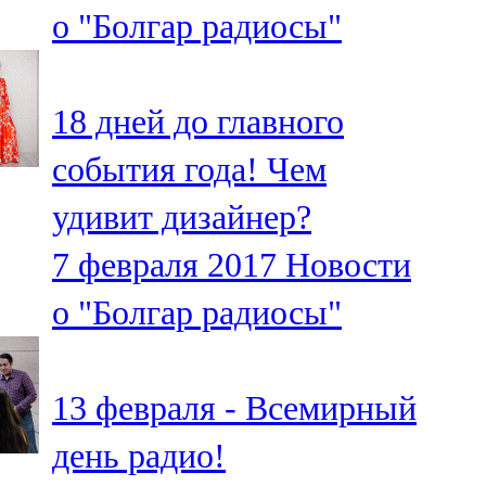
о "Болгар радиосы"
107,8 FM
Теләче
18 дней до главного
106,1 FM
события года! Чем
Түбән Кама
удивит дизайнер?
102,6 FM
7 февраля 2017
Новости
Чирмешән
о "Болгар радиосы"
107,7 FM
Чистай
13 февраля - Всемирный
103,0 FM
день радио!
Чүпрәле