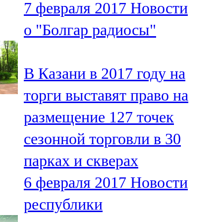
7 февраля 2017
Новости
91,0 FM
о "Болгар радиосы"
Шәмәрдән
102,3 FM
В Казани в 2017 году на
Яңа чишмә
торги выставят право на
107,0 FM
размещение 127 точек
Яр Чаллы
сезонной торговли в 30
105,5 FM
парках и скверах
6 февраля 2017
Новости
республики