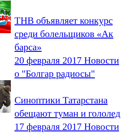
107,8 FM
ТНВ объявляет конкурс
Теләче
среди болельщиков «Ак
106,1 FM
барса»
Түбән Кама
20 февраля 2017
Новости
102,6 FM
о "Болгар радиосы"
Чирмешән
107,7 FM
Синоптики Татарстана
Чистай
обещают туман и гололед
103,0 FM
17 февраля 2017
Новости
Чүпрәле