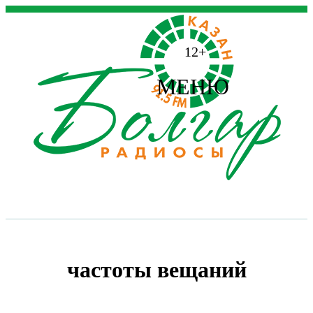
12+
МЕНЮ
частоты вещаний