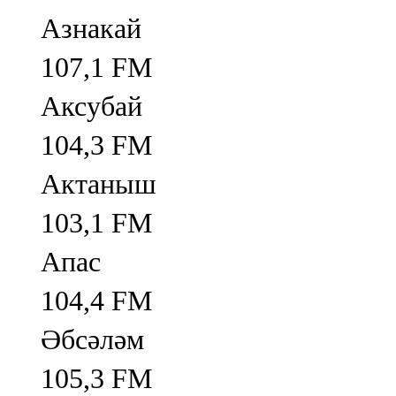
Азнакай
107,1 FM
Аксубай
104,3 FM
Актаныш
103,1 FM
Апас
104,4 FM
Әбсәләм
105,3 FM