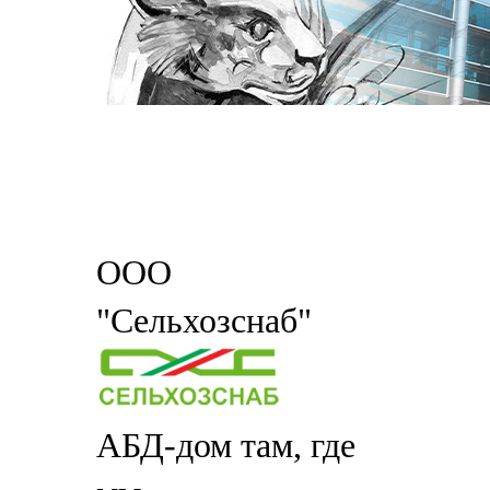
ООО
"Сельхозснаб"
АБД-дом там, где