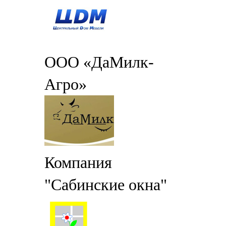
ООО «ДаМилк-
Агро»
Компания
"Сабинские окна"