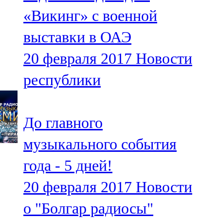
Мамадыш
«Викинг» с военной
106,2 FM
выставки в ОАЭ
Минзәлә
20 февраля 2017
Новости
107,3 FM
республики
Мөслим
100,0 FM
До главного
Нурлат
музыкального события
104,7 FM
года - 5 дней!
Олы Әтнә
20 февраля 2017
Новости
71,42 FM
о "Болгар радиосы"
Сарман