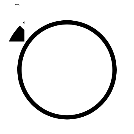
Әлмәт
92,9 FM
Базарлы матак
107,1 FM
Балык бистәсе
104,9 FM
Баулы
107,5 FM
Биләр
101,7 FM