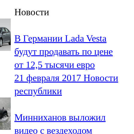
Казан
Новости
91,5 FM
Кайбыч
В Германии Lada Vesta
106,1 FM
будут продавать по цене
Кама тамагы
от 12,5 тысячи евро
71,51 FM
21 февраля 2017
Новости
Кукмара
республики
107,9 FM
Лениногорский
Минниханов выложил
102,1 FM
видео с вездеходом