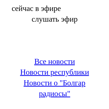
Болгар
сейчас в эфире
106,0 FM
слушать эфир
Бөгелмә
101,7 FM
Буа
100,3 FM
Все новости
Зәй
Новости республики
106,6 FM
Новости о "Болгар
Кадыбаш
радиосы"
105,2 FM