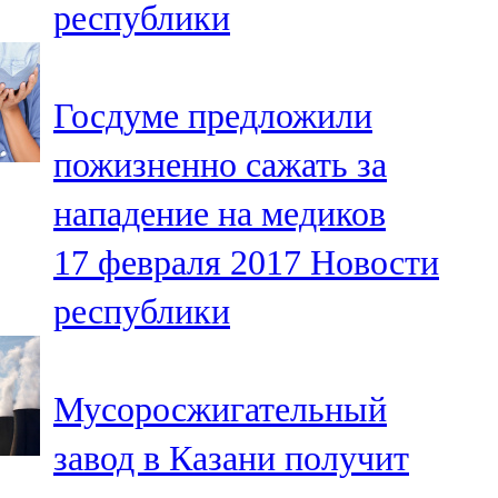
республики
91,0 FM
Шәмәрдән
Госдуме предложили
102,3 FM
пожизненно сажать за
Яңа чишмә
нападение на медиков
107,0 FM
17 февраля 2017
Новости
Яр Чаллы
республики
105,5 FM
Мусоросжигательный
завод в Казани получит