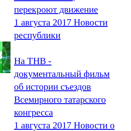
Мамадыш
перекроют движение
106,2 FM
1 августа 2017
Новости
Минзәлә
республики
107,3 FM
Мөслим
На ТНВ -
100,0 FM
документальный фильм
Нурлат
об истории съездов
104,7 FM
Всемирного татарского
Олы Әтнә
конгресса
71,42 FM
1 августа 2017
Новости о
Сарман