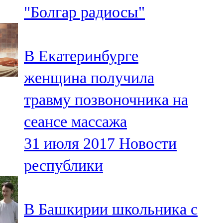
"Болгар радиосы"
107,8 FM
Теләче
В Екатеринбурге
106,1 FM
женщина получила
Түбән Кама
травму позвоночника на
102,6 FM
сеансе массажа
Чирмешән
31 июля 2017
Новости
107,7 FM
республики
Чистай
103,0 FM
В Башкирии школьника с
Чүпрәле