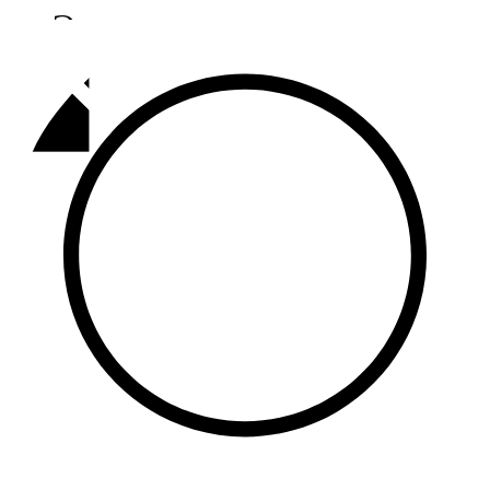
Әлмәт
92,9 FM
Базарлы матак
107,1 FM
Балык бистәсе
104,9 FM
Баулы
107,5 FM
Биләр
101,7 FM