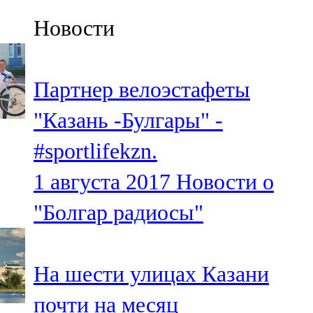
Казан
Новости
91,5 FM
Кайбыч
Партнер велоэстафеты
106,1 FM
"Казань -Булгары" -
Кама тамагы
#sportlifekzn.
71,51 FM
1 августа 2017
Новости о
Кукмара
"Болгар радиосы"
107,9 FM
Лениногорский
На шести улицах Казани
102,1 FM
почти на месяц