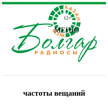
12+
МЕНЮ
частоты вещаний