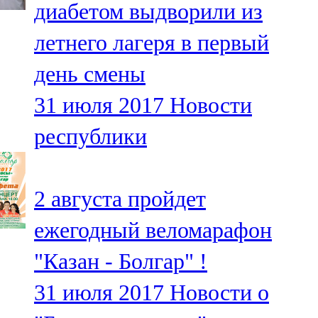
диабетом выдворили из
91,0 FM
летнего лагеря в первый
Шәмәрдән
день смены
102,3 FM
31 июля 2017
Новости
Яңа чишмә
республики
107,0 FM
Яр Чаллы
2 августа пройдет
105,5 FM
ежегодный веломарафон
"Казан - Болгар" !
31 июля 2017
Новости о