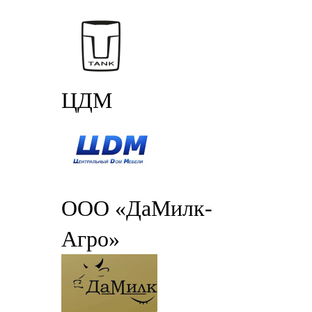
ЦДМ
ООО «ДаМилк-
Агро»