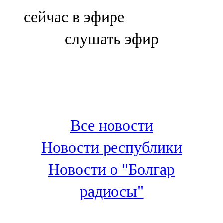
Болгар
сейчас в эфире
106,0 FM
слушать эфир
Бөгелмә
101,7 FM
Буа
100,3 FM
Все новости
Зәй
Новости республики
106,6 FM
Новости о "Болгар
Кадыбаш
радиосы"
105,2 FM