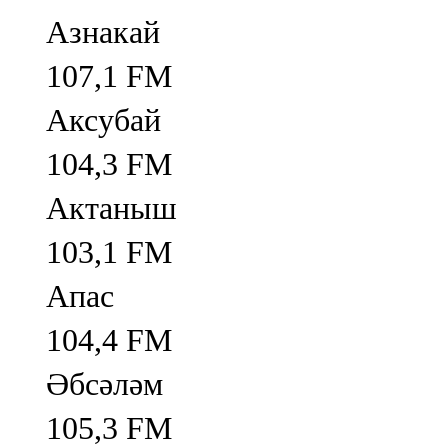
Азнакай
107,1 FM
Аксубай
104,3 FM
Актаныш
103,1 FM
Апас
104,4 FM
Әбсәләм
105,3 FM