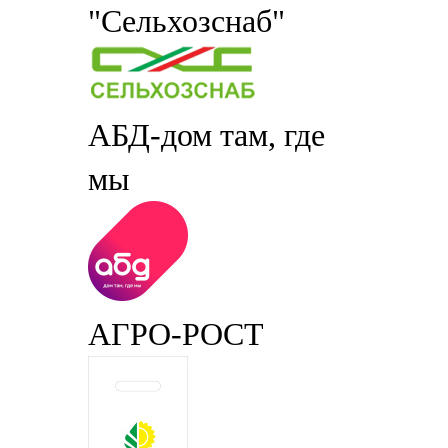
"Сельхозснаб"
АБД-дом там, где
мы
АГРО-РОСТ