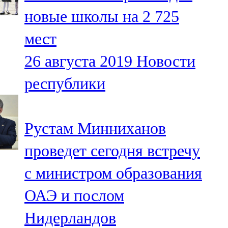
Мамадыш
новые школы на 2 725
106,2 FM
мест
Минзәлә
26 августа 2019
Новости
107,3 FM
республики
Мөслим
100,0 FM
Рустам Минниханов
Нурлат
проведет сегодня встречу
104,7 FM
с министром образования
Олы Әтнә
ОАЭ и послом
71,42 FM
Нидерландов
Сарман