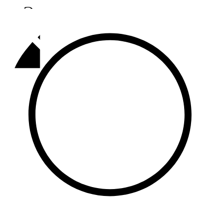
Әлмәт
92,9 FM
Базарлы матак
107,1 FM
Балык бистәсе
104,9 FM
Баулы
107,5 FM
Биләр
101,7 FM