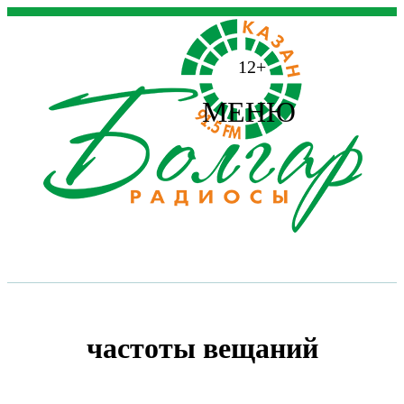
12+
МЕНЮ
частоты вещаний