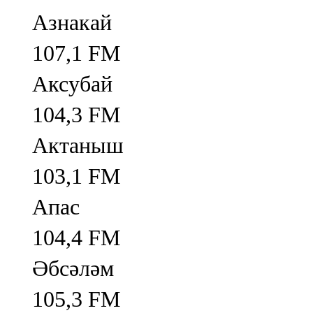
Азнакай
107,1 FM
Аксубай
104,3 FM
Актаныш
103,1 FM
Апас
104,4 FM
Әбсәләм
105,3 FM