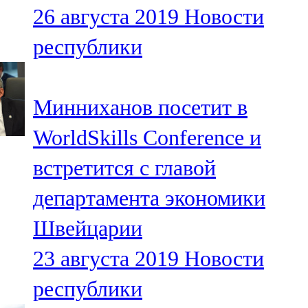
26 августа 2019
Новости
107,8 FM
республики
Теләче
106,1 FM
Минниханов посетит в
Түбән Кама
WorldSkills Conference и
102,6 FM
встретится с главой
Чирмешән
департамента экономики
107,7 FM
Швейцарии
Чистай
23 августа 2019
Новости
103,0 FM
республики
Чүпрәле