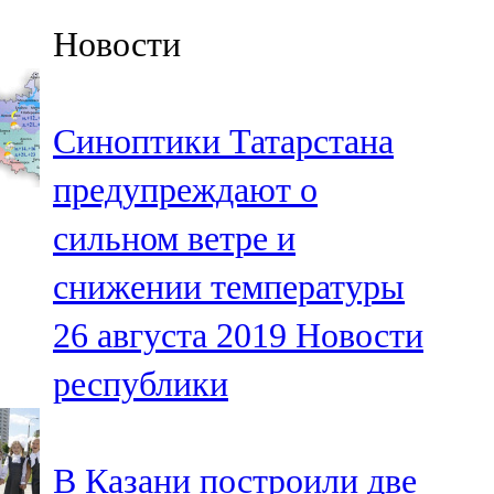
Казан
Новости
91,5 FM
Кайбыч
Синоптики Татарстана
106,1 FM
предупреждают о
Кама тамагы
сильном ветре и
71,51 FM
снижении температуры
Кукмара
26 августа 2019
Новости
107,9 FM
республики
Лениногорский
102,1 FM
В Казани построили две