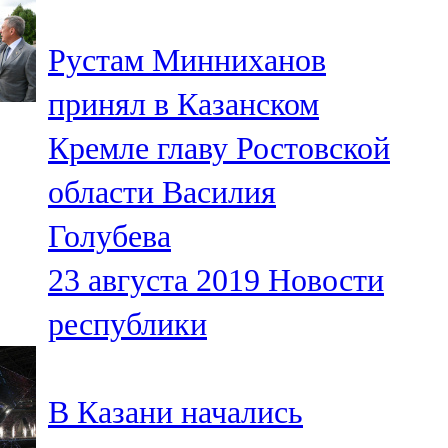
91,0 FM
Рустам Минниханов
Шәмәрдән
принял в Казанском
102,3 FM
Кремле главу Ростовской
Яңа чишмә
области Василия
107,0 FM
Голубева
Яр Чаллы
23 августа 2019
Новости
105,5 FM
республики
В Казани начались