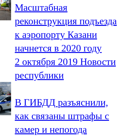
Масштабная
107,8 FM
реконструкция подъезда
Теләче
к аэропорту Казани
106,1 FM
начнется в 2020 году
Түбән Кама
2 октября 2019
Новости
102,6 FM
республики
Чирмешән
107,7 FM
В ГИБДД разъяснили,
Чистай
как связаны штрафы с
103,0 FM
камер и непогода
Чүпрәле