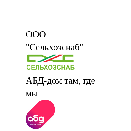
ООО
"Сельхозснаб"
АБД-дом там, где
мы