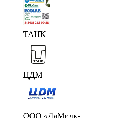
ТАНК
ЦДМ
ООО «ДаМилк-