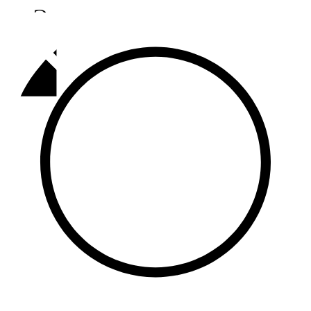
Әлмәт
92,9 FM
Базарлы матак
107,1 FM
Балык бистәсе
104,9 FM
Баулы
107,5 FM
Биләр
101,7 FM