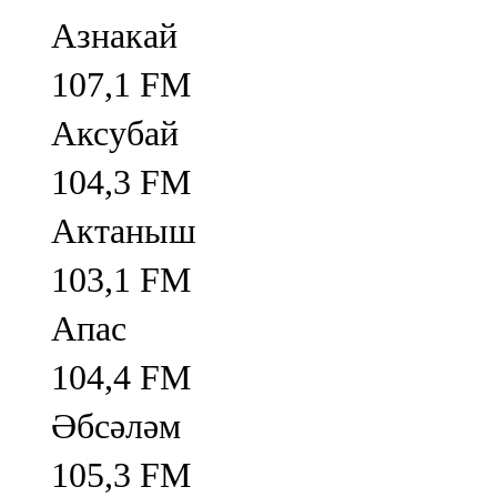
Азнакай
107,1 FM
Аксубай
104,3 FM
Актаныш
103,1 FM
Апас
104,4 FM
Әбсәләм
105,3 FM