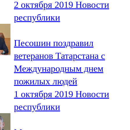
2 октября 2019
Новости
91,0 FM
республики
Шәмәрдән
102,3 FM
Песошин поздравил
Яңа чишмә
ветеранов Татарстана с
107,0 FM
Международным днем
Яр Чаллы
пожилых людей
105,5 FM
1 октября 2019
Новости
республики