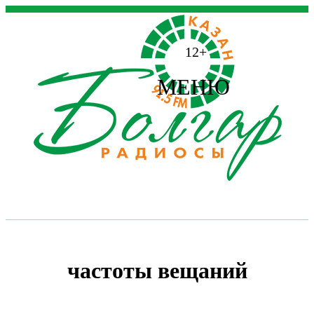
12+
МЕНЮ
частоты вещаний