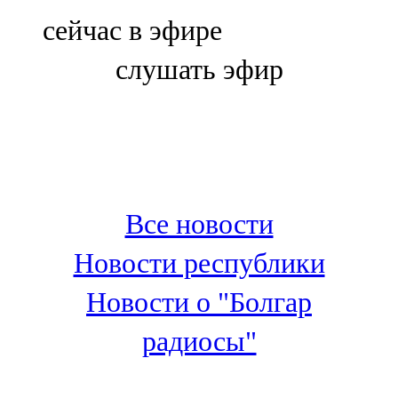
Болгар
сейчас в эфире
106,0 FM
слушать эфир
Бөгелмә
101,7 FM
Буа
100,3 FM
Все новости
Зәй
Новости республики
106,6 FM
Новости о "Болгар
Кадыбаш
радиосы"
105,2 FM