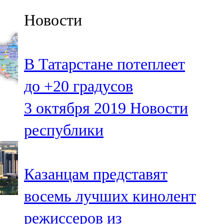
Казан
Новости
91,5 FM
Кайбыч
В Татарстане потеплеет
106,1 FM
до +20 градусов
Кама тамагы
3 октября 2019
Новости
71,51 FM
республики
Кукмара
107,9 FM
Казанцам представят
Лениногорский
восемь лучших кинолент
102,1 FM
режиссеров из