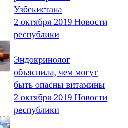
Мамадыш
Узбекистана
106,2 FM
2 октября 2019
Новости
Минзәлә
республики
107,3 FM
Мөслим
Эндокринолог
100,0 FM
объяснила, чем могут
Нурлат
быть опасны витамины
104,7 FM
2 октября 2019
Новости
Олы Әтнә
республики
71,42 FM
Сарман