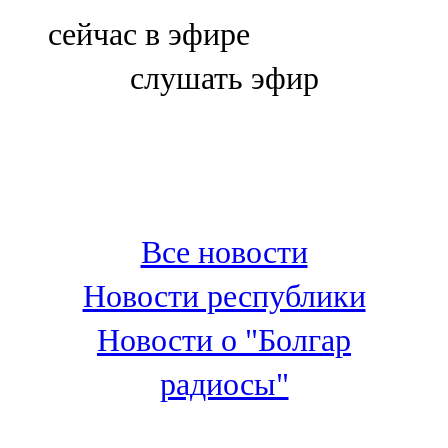
Болгар
сейчас в эфире
106,0 FM
слушать эфир
Бөгелмә
101,7 FM
Буа
100,3 FM
Все новости
Зәй
Новости республики
106,6 FM
Новости о "Болгар
Кадыбаш
радиосы"
105,2 FM