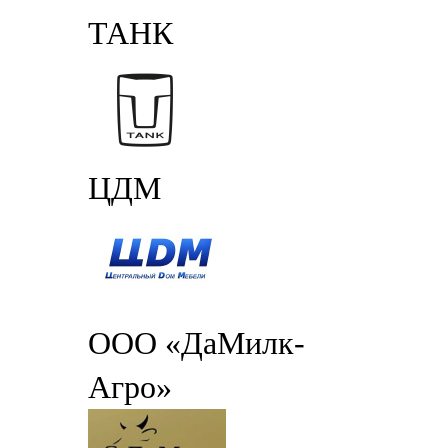
ТАНК
ЦДМ
ООО «ДаМилк-
Агро»