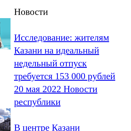
Казан
Новости
91,5 FM
Кайбыч
Исследование: жителям
106,1 FM
Казани на идеальный
Кама тамагы
недельный отпуск
71,51 FM
требуется 153 000 рублей
Кукмара
20 мая 2022
Новости
107,9 FM
республики
Лениногорский
102,1 FM
В центре Казани