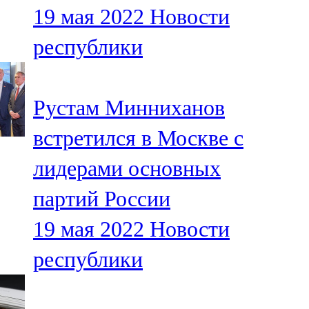
19 мая 2022
Новости
107,8 FM
республики
Теләче
106,1 FM
Рустам Минниханов
Түбән Кама
встретился в Москве с
102,6 FM
лидерами основных
Чирмешән
партий России
107,7 FM
19 мая 2022
Новости
Чистай
республики
103,0 FM
Чүпрәле