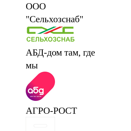
ООО
"Сельхозснаб"
АБД-дом там, где
мы
АГРО-РОСТ