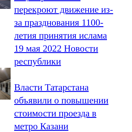
Мамадыш
перекроют движение из-
106,2 FM
за празднования 1100-
Минзәлә
летия принятия ислама
107,3 FM
19 мая 2022
Новости
Мөслим
республики
100,0 FM
Нурлат
Власти Татарстана
104,7 FM
объявили о повышении
Олы Әтнә
стоимости проезда в
71,42 FM
метро Казани
Сарман