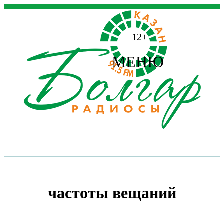
12+
МЕНЮ
частоты вещаний