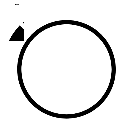
Әлмәт
92,9 FM
Базарлы матак
107,1 FM
Балык бистәсе
104,9 FM
Баулы
107,5 FM
Биләр
101,7 FM