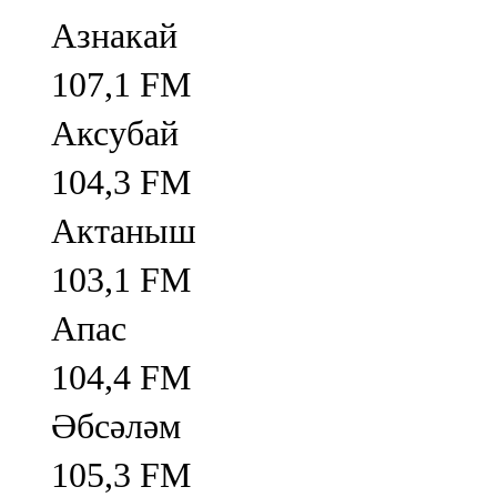
Азнакай
107,1 FM
Аксубай
104,3 FM
Актаныш
103,1 FM
Апас
104,4 FM
Әбсәләм
105,3 FM