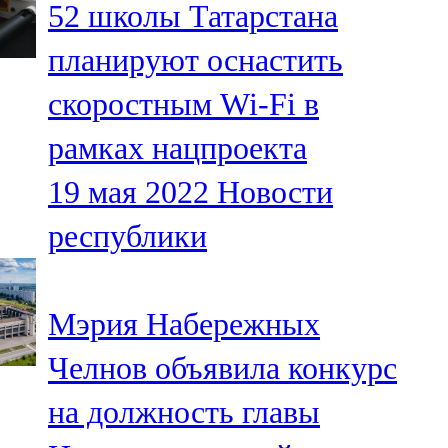
52 школы Татарстана
91,0 FM
планируют оснастить
Шәмәрдән
скоростным Wi-Fi в
102,3 FM
рамках нацпроекта
Яңа чишмә
19 мая 2022
Новости
107,0 FM
республики
Яр Чаллы
105,5 FM
Мэрия Набережных
Челнов объявила конкурс
на должность главы