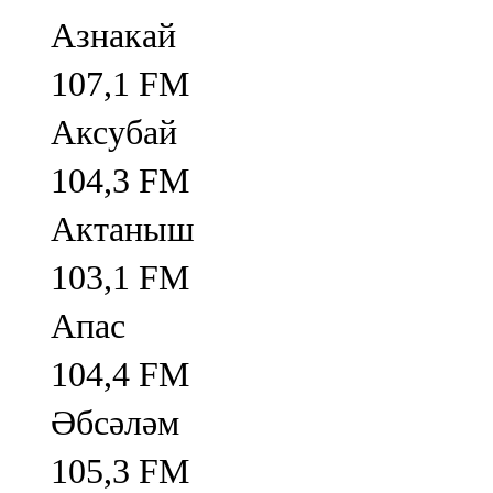
Азнакай
107,1 FM
Аксубай
104,3 FM
Актаныш
103,1 FM
Апас
104,4 FM
Әбсәләм
105,3 FM