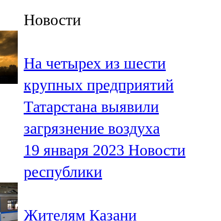
Казан
Новости
91,5 FM
Кайбыч
На четырех из шести
106,1 FM
крупных предприятий
Кама тамагы
Татарстана выявили
71,51 FM
загрязнение воздуха
Кукмара
19 января 2023
Новости
107,9 FM
республики
Лениногорский
102,1 FM
Жителям Казани