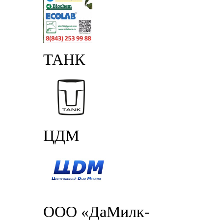
ТАНК
ЦДМ
ООО «ДаМилк-