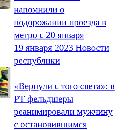
Мамадыш
напомнили о
106,2 FM
подорожании проезда в
Минзәлә
метро с 20 января
107,3 FM
19 января 2023
Новости
Мөслим
республики
100,0 FM
Нурлат
«Вернули с того света»: в
104,7 FM
РТ фельдшеры
Олы Әтнә
реанимировали мужчину
71,42 FM
с остановившимся
Сарман