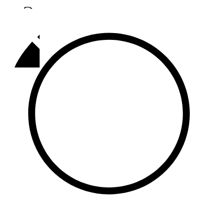
Әлмәт
92,9 FM
Базарлы матак
107,1 FM
Балык бистәсе
104,9 FM
Баулы
107,5 FM
Биләр
101,7 FM