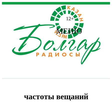
12+
МЕНЮ
частоты вещаний