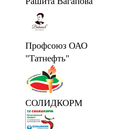
Рашита Вагапова
Профсоюз ОАО
"Татнефть"
СОЛИДКОРМ