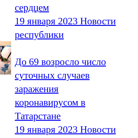
сердцем
107,8 FM
19 января 2023
Новости
Теләче
республики
106,1 FM
Түбән Кама
До 69 возросло число
102,6 FM
суточных случаев
Чирмешән
заражения
107,7 FM
коронавирусом в
Чистай
Татарстане
103,0 FM
19 января 2023
Новости
Чүпрәле