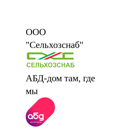
ООО
"Сельхозснаб"
АБД-дом там, где
мы