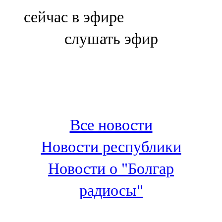
Болгар
сейчас в эфире
106,0 FM
слушать эфир
Бөгелмә
101,7 FM
Буа
100,3 FM
Все новости
Зәй
Новости республики
106,6 FM
Новости о "Болгар
Кадыбаш
радиосы"
105,2 FM