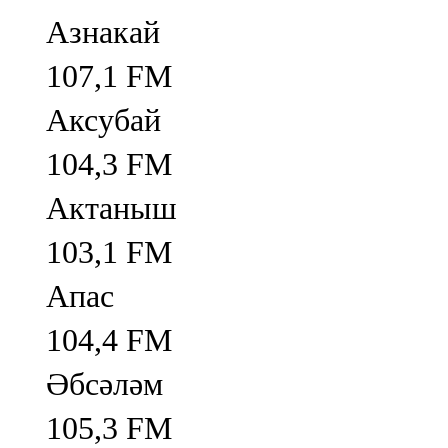
Азнакай
107,1 FM
Аксубай
104,3 FM
Актаныш
103,1 FM
Апас
104,4 FM
Әбсәләм
105,3 FM