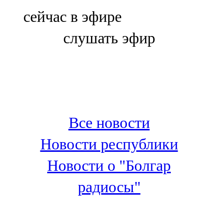
Болгар
сейчас в эфире
106,0 FM
слушать эфир
Бөгелмә
101,7 FM
Буа
100,3 FM
Все новости
Зәй
Новости республики
106,6 FM
Новости о "Болгар
Кадыбаш
радиосы"
105,2 FM