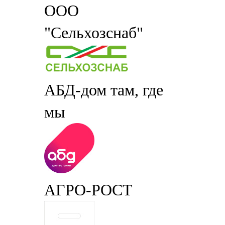
ООО
"Сельхозснаб"
АБД-дом там, где
мы
АГРО-РОСТ