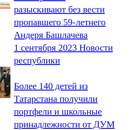
Мамадыш
разыскивают без вести
106,2 FM
пропавшего 59-летнего
Минзәлә
Андеря Башлачева
107,3 FM
1 сентября 2023
Новости
Мөслим
республики
100,0 FM
Нурлат
Более 140 детей из
104,7 FM
Татарстана получили
Олы Әтнә
портфели и школьные
71,42 FM
принадлежности от ДУМ
Сарман