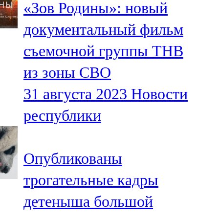
«Зов Родины»: новый
91,0 FM
документальный фильм
Шәмәрдән
съемочной группы ТНВ
102,3 FM
из зоны СВО
Яңа чишмә
31 августа 2023
Новости
107,0 FM
республики
Яр Чаллы
105,5 FM
Опубликованы
трогательные кадры
детеныша большой