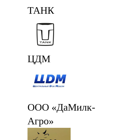
ТАНК
ЦДМ
ООО «ДаМилк-
Агро»