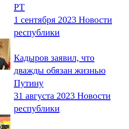
РТ
107,8 FM
1 сентября 2023
Новости
Теләче
республики
106,1 FM
Түбән Кама
Кадыров заявил, что
102,6 FM
дважды обязан жизнью
Чирмешән
Путину
107,7 FM
31 августа 2023
Новости
Чистай
республики
103,0 FM
Чүпрәле