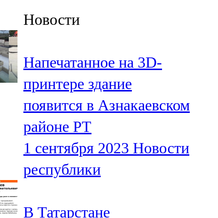
Казан
Новости
91,5 FM
Кайбыч
Напечатанное на 3D-
106,1 FM
принтере здание
Кама тамагы
появится в Азнакаевском
71,51 FM
районе РТ
Кукмара
1 сентября 2023
Новости
107,9 FM
республики
Лениногорский
102,1 FM
В Татарстане