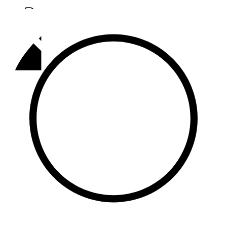
Әлмәт
92,9 FM
Базарлы матак
107,1 FM
Балык бистәсе
104,9 FM
Баулы
107,5 FM
Биләр
101,7 FM