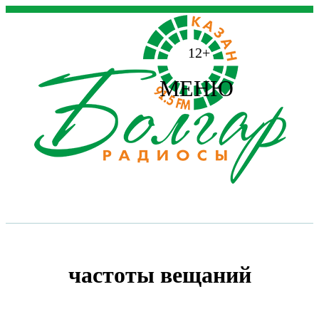
12+
МЕНЮ
частоты вещаний