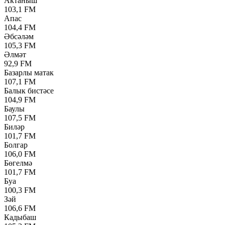
Актаныш
103,1 FM
Апас
104,4 FM
Әбсәләм
105,3 FM
Әлмәт
92,9 FM
Базарлы матак
107,1 FM
Балык бистәсе
104,9 FM
Баулы
107,5 FM
Биләр
101,7 FM
Болгар
106,0 FM
Бөгелмә
101,7 FM
Буа
100,3 FM
Зәй
106,6 FM
Кадыбаш