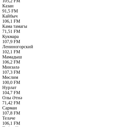
105,2 FM
Казан
91,5 FM
Кайбыч
106,1 FM
Кама тамагы
71,51 FM
Кукмара
107,9 FM
Лениногорский
102,1 FM
Мамадыш
106,2 FM
Минзәлә
107,3 FM
Мөслим
100,0 FM
Нурлат
104,7 FM
Олы Әтнә
71,42 FM
Сарман
107,8 FM
Теләче
106,1 FM