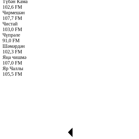
Түбән Кама
102,6 FM
Чирмешән
107,7 FM
Чистай
103,0 FM
Чүпрәле
91,0 FM
Шәмәрдән
102,3 FM
Яңа чишмә
107,0 FM
Яр Чаллы
105,5 FM