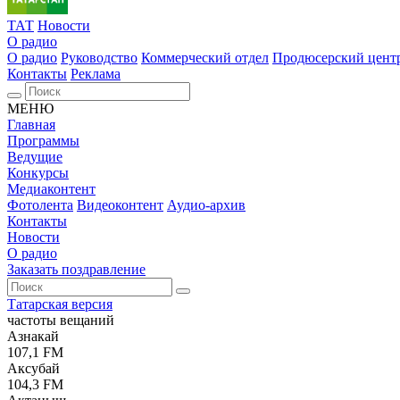
ТАТ
Новости
О радио
О радио
Руководство
Коммерческий отдел
Продюсерский цент
Контакты
Реклама
МЕНЮ
Главная
Программы
Ведущие
Конкурсы
Медиаконтент
Фотолента
Видеоконтент
Аудио-архив
Контакты
Новости
О радио
Заказать поздравление
Татарская версия
частоты вещаний
Азнакай
107,1 FM
Аксубай
104,3 FM