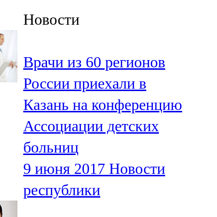
Казан
Новости
91,5 FM
Кайбыч
Врачи из 60 регионов
106,1 FM
России приехали в
Кама тамагы
Казань на конференцию
71,51 FM
Ассоциации детских
Кукмара
больниц
107,9 FM
9 июня 2017
Новости
Лениногорский
республики
102,1 FM