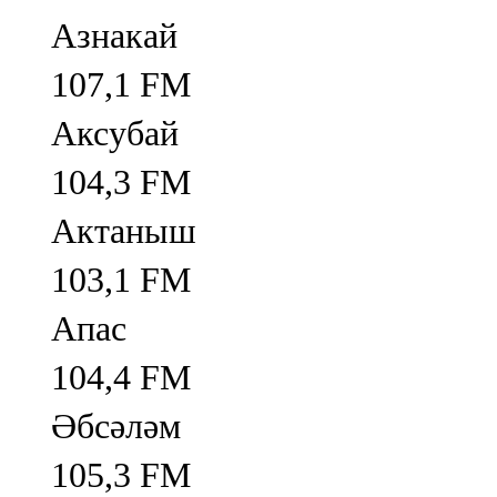
Азнакай
107,1 FM
Аксубай
104,3 FM
Актаныш
103,1 FM
Апас
104,4 FM
Әбсәләм
105,3 FM