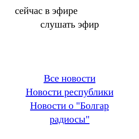
Болгар
сейчас в эфире
106,0 FM
слушать эфир
Бөгелмә
101,7 FM
Буа
100,3 FM
Все новости
Зәй
Новости республики
106,6 FM
Новости о "Болгар
Кадыбаш
радиосы"
105,2 FM