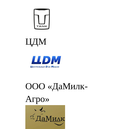
ЦДМ
ООО «ДаМилк-
Агро»