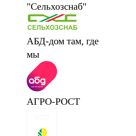
"Сельхозснаб"
АБД-дом там, где
мы
АГРО-РОСТ