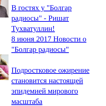
Мамадыш
В гостях у "Болгар
106,2 FM
радиосы" - Ришат
Минзәлә
Тухватуллин!
107,3 FM
8 июня 2017
Новости о
Мөслим
"Болгар радиосы"
100,0 FM
Нурлат
Подростковое ожирение
104,7 FM
становится настоящей
Олы Әтнә
эпидемией мирового
71,42 FM
масштаба
Сарман