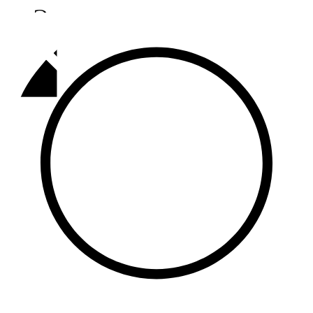
Әлмәт
92,9 FM
Базарлы матак
107,1 FM
Балык бистәсе
104,9 FM
Баулы
107,5 FM
Биләр
101,7 FM