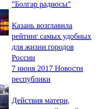
"Болгар радиосы"
91,0 FM
Шәмәрдән
Казань возглавила
102,3 FM
рейтинг самых удобных
Яңа чишмә
для жизни городов
107,0 FM
России
Яр Чаллы
7 июня 2017
Новости
105,5 FM
республики
Действия матери,