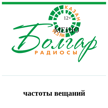
12+
МЕНЮ
частоты вещаний