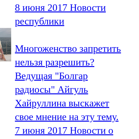
8 июня 2017
Новости
107,8 FM
республики
Теләче
106,1 FM
Многоженство запретить
Түбән Кама
нельзя разрешить?
102,6 FM
Ведущая "Болгар
Чирмешән
радиосы" Айгуль
107,7 FM
Хайруллина выскажет
Чистай
свое мнение на эту тему.
103,0 FM
7 июня 2017
Новости о
Чүпрәле