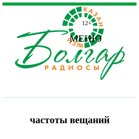
12+
МЕНЮ
частоты вещаний