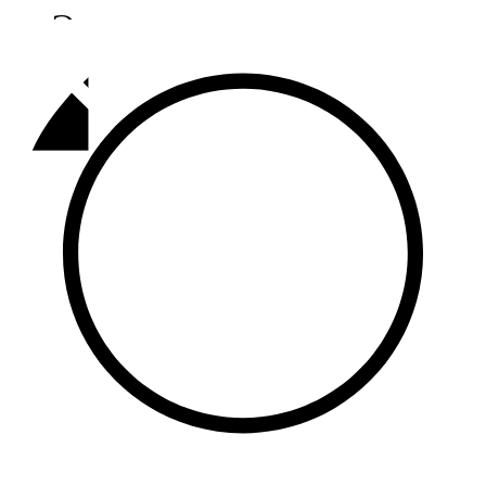
Әлмәт
92,9 FM
Базарлы матак
107,1 FM
Балык бистәсе
104,9 FM
Баулы
107,5 FM
Биләр
101,7 FM