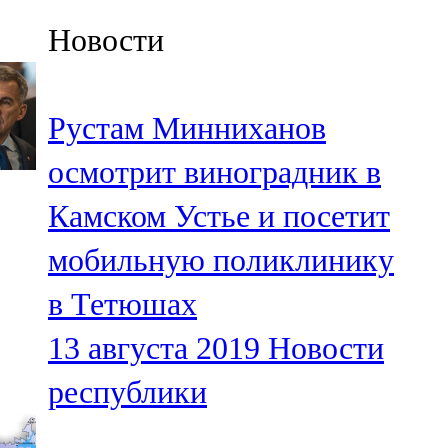
Казан
Новости
91,5 FM
Кайбыч
Рустам Минниханов
106,1 FM
осмотрит виноградник в
Кама тамагы
Камском Устье и посетит
71,51 FM
мобильную поликлинику
Кукмара
в Тетюшах
107,9 FM
13 августа 2019
Новости
Лениногорский
республики
102,1 FM