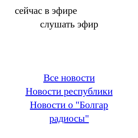
Болгар
сейчас в эфире
106,0 FM
слушать эфир
Бөгелмә
101,7 FM
Буа
100,3 FM
Все новости
Зәй
Новости республики
106,6 FM
Новости о "Болгар
Кадыбаш
радиосы"
105,2 FM