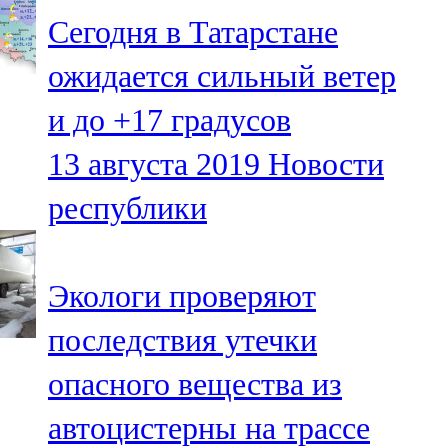
Мамадыш
Сегодня в Татарстане
106,2 FM
ожидается сильный ветер
Минзәлә
и до +17 градусов
107,3 FM
13 августа 2019
Новости
Мөслим
республики
100,0 FM
Нурлат
Экологи проверяют
104,7 FM
последствия утечки
Олы Әтнә
опасного вещества из
71,42 FM
автоцистерны на трассе
Сарман