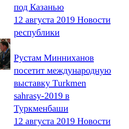
под Казанью
107,8 FM
12 августа 2019
Новости
Теләче
республики
106,1 FM
Түбән Кама
Рустам Минниханов
102,6 FM
посетит международную
Чирмешән
выставку Turkmen
107,7 FM
sahrasy-2019 в
Чистай
Туркменбаши
103,0 FM
12 августа 2019
Новости
Чүпрәле