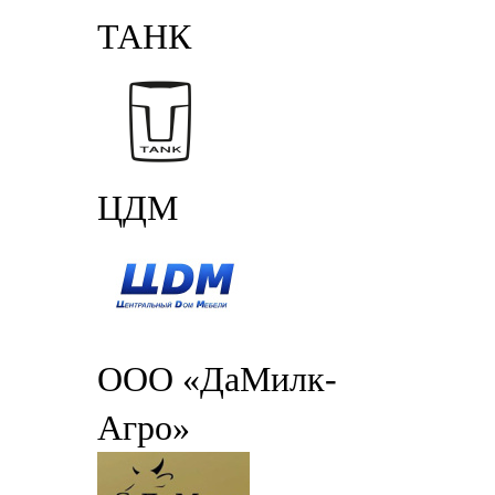
ТАНК
ЦДМ
ООО «ДаМилк-
Агро»