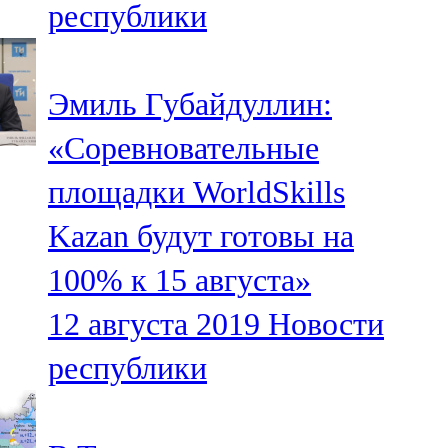
республики
91,0 FM
Шәмәрдән
Эмиль Губайдуллин:
102,3 FM
«Соревновательные
Яңа чишмә
площадки WorldSkills
107,0 FM
Kazan будут готовы на
Яр Чаллы
100% к 15 августа»
105,5 FM
12 августа 2019
Новости
республики