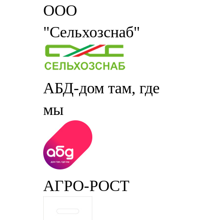
ООО
"Сельхозснаб"
АБД-дом там, где
мы
АГРО-РОСТ