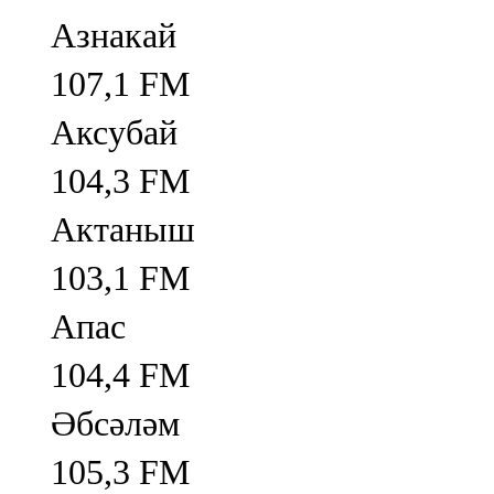
Азнакай
107,1 FM
Аксубай
104,3 FM
Актаныш
103,1 FM
Апас
104,4 FM
Әбсәләм
105,3 FM