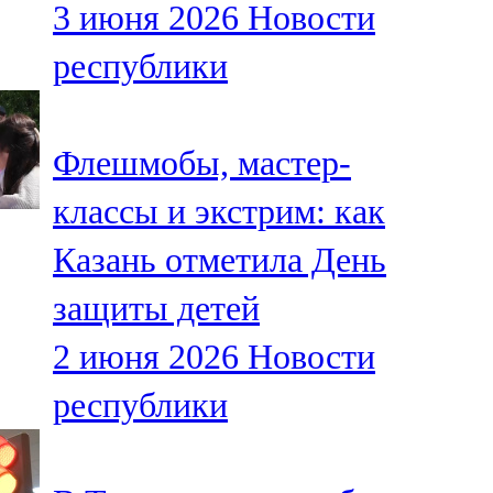
3 июня 2026
Новости
91,0 FM
республики
Шәмәрдән
102,3 FM
Флешмобы, мастер-
Яңа чишмә
классы и экстрим: как
107,0 FM
Казань отметила День
Яр Чаллы
защиты детей
105,5 FM
2 июня 2026
Новости
республики