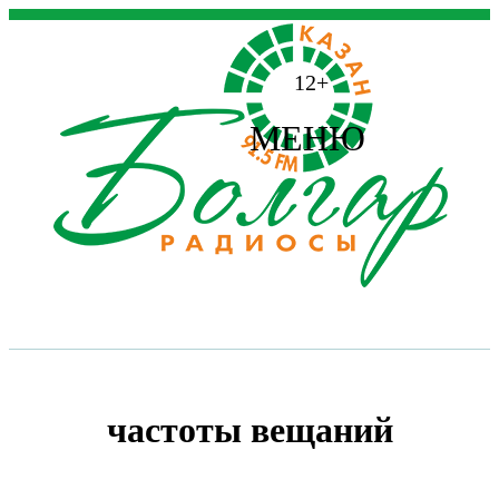
12+
МЕНЮ
частоты вещаний