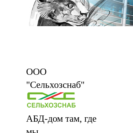
ООО
"Сельхозснаб"
АБД-дом там, где
мы