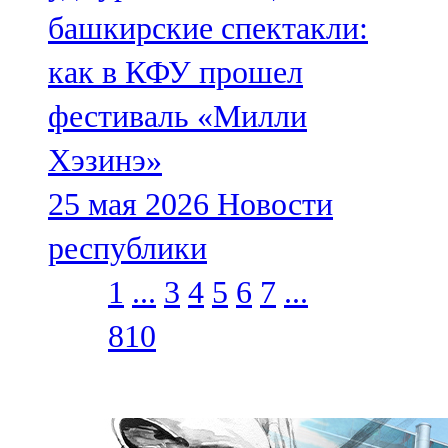
башкирские спектакли:
как в КФУ прошел
фестиваль «Милли
Хэзинэ»
25 мая 2026
Новости
республики
1
...
3
4
5
6
7
...
810