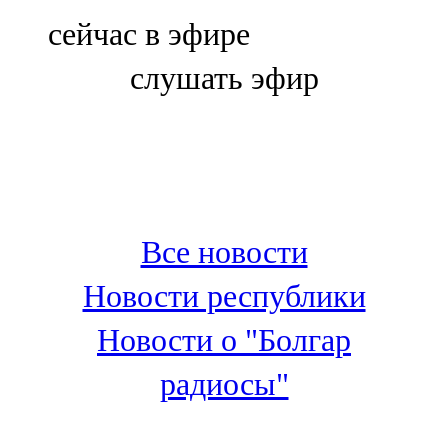
Болгар
сейчас в эфире
106,0 FM
слушать эфир
Бөгелмә
101,7 FM
Буа
100,3 FM
Все новости
Зәй
Новости республики
106,6 FM
Новости о "Болгар
Кадыбаш
радиосы"
105,2 FM