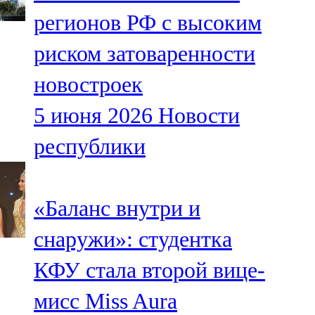
Мамадыш
регионов РФ с высоким
106,2 FM
риском затоваренности
Минзәлә
новостроек
107,3 FM
5 июня 2026
Новости
Мөслим
республики
100,0 FM
Нурлат
«Баланс внутри и
104,7 FM
снаружи»: студентка
Олы Әтнә
КФУ стала второй вице-
71,42 FM
мисс Miss Aura
Сарман