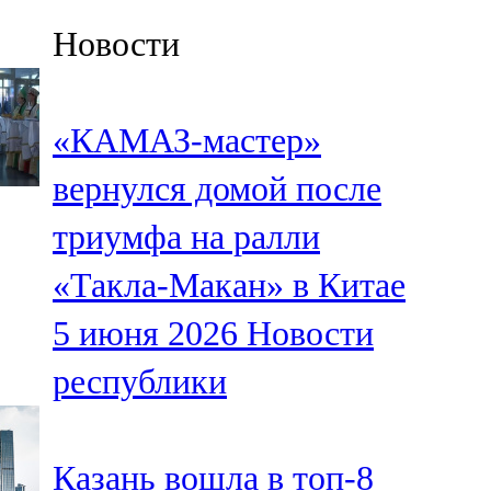
Казан
Новости
91,5 FM
Кайбыч
«КАМАЗ-мастер»
106,1 FM
вернулся домой после
Кама тамагы
триумфа на ралли
71,51 FM
«Такла-Макан» в Китае
Кукмара
5 июня 2026
Новости
107,9 FM
республики
Лениногорский
102,1 FM
Казань вошла в топ-8