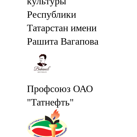
культуры
Республики
Татарстан имени
Рашита Вагапова
Профсоюз ОАО
"Татнефть"