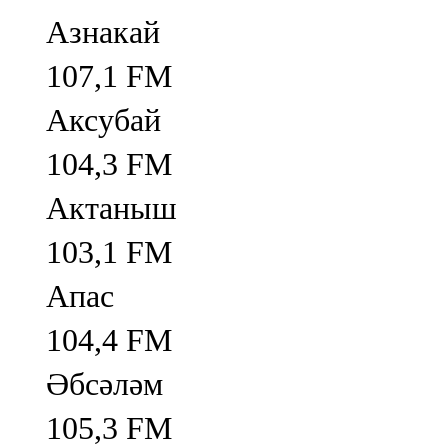
Азнакай
107,1 FM
Аксубай
104,3 FM
Актаныш
103,1 FM
Апас
104,4 FM
Әбсәләм
105,3 FM