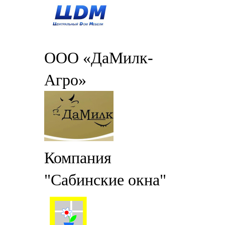
ООО «ДаМилк-
Агро»
Компания
"Сабинские окна"