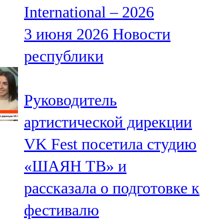
International – 2026
107,8 FM
3 июня 2026
Новости
Теләче
республики
106,1 FM
Түбән Кама
Руководитель
102,6 FM
артистической дирекции
Чирмешән
VK Fest посетила студию
107,7 FM
«ШАЯН ТВ» и
Чистай
рассказала о подготовке к
103,0 FM
фестивалю
Чүпрәле