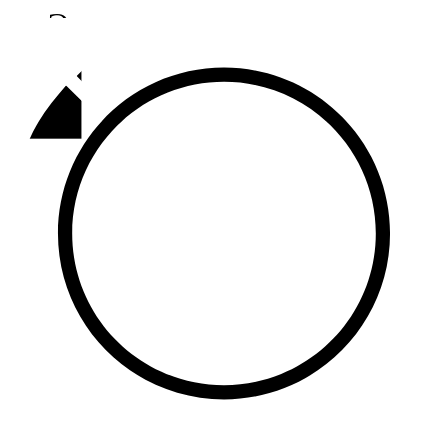
Әлмәт
92,9 FM
Базарлы матак
107,1 FM
Балык бистәсе
104,9 FM
Баулы
107,5 FM
Биләр
101,7 FM