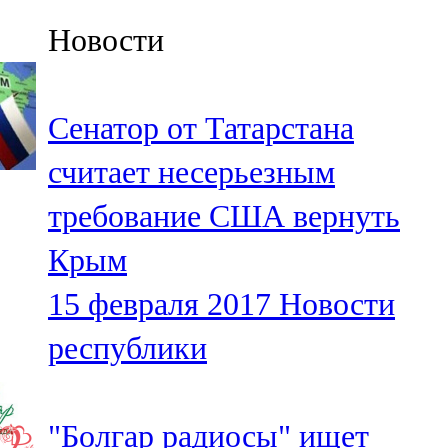
Казан
Новости
91,5 FM
Кайбыч
Сенатор от Татарстана
106,1 FM
считает несерьезным
Кама тамагы
требование США вернуть
71,51 FM
Крым
Кукмара
15 февраля 2017
Новости
107,9 FM
республики
Лениногорский
102,1 FM
"Болгар радиосы" ищет