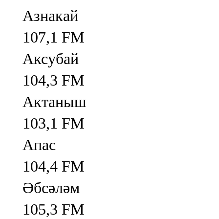
Азнакай
107,1 FM
Аксубай
104,3 FM
Актаныш
103,1 FM
Апас
104,4 FM
Әбсәләм
105,3 FM