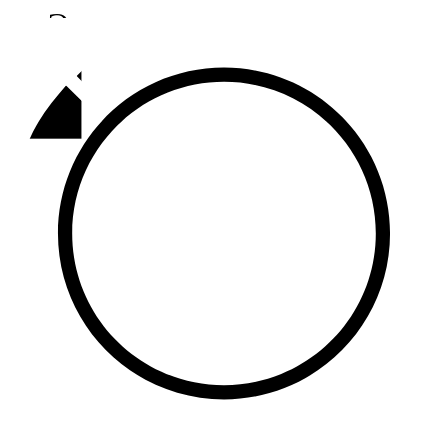
Әлмәт
92,9 FM
Базарлы матак
107,1 FM
Балык бистәсе
104,9 FM
Баулы
107,5 FM
Биләр
101,7 FM