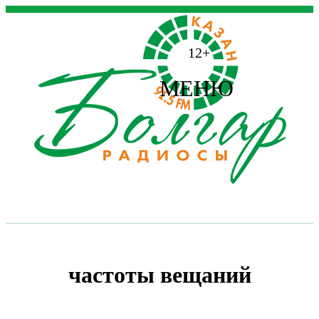
12+
МЕНЮ
частоты вещаний