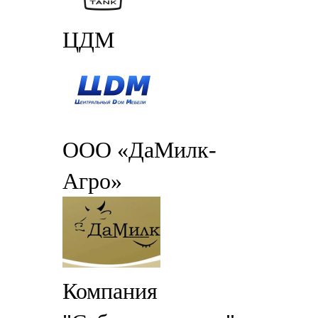
ЦДМ
ООО «ДаМилк-
Агро»
Компания