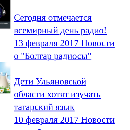
91,0 FM
Сегодня отмечается
Шәмәрдән
всемирный день радио!
102,3 FM
13 февраля 2017
Новости
Яңа чишмә
о "Болгар радиосы"
107,0 FM
Яр Чаллы
Дети Ульяновской
105,5 FM
области хотят изучать
татарский язык
10 февраля 2017
Новости