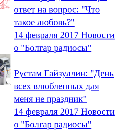
Мамадыш
ответ на вопрос: "Что
106,2 FM
такое любовь?"
Минзәлә
14 февраля 2017
Новости
107,3 FM
о "Болгар радиосы"
Мөслим
100,0 FM
Рустам Гайзуллин: "День
Нурлат
всех влюбленных для
104,7 FM
меня не праздник"
Олы Әтнә
14 февраля 2017
Новости
71,42 FM
о "Болгар радиосы"
Сарман