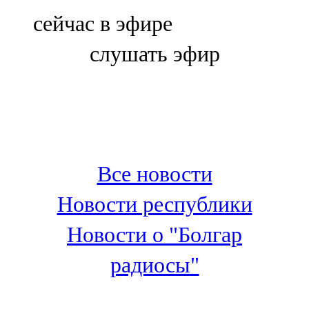
Болгар
сейчас в эфире
106,0 FM
слушать эфир
Бөгелмә
101,7 FM
Буа
100,3 FM
Все новости
Зәй
Новости республики
106,6 FM
Новости о "Болгар
Кадыбаш
радиосы"
105,2 FM