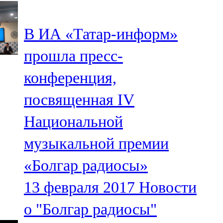
107,8 FM
В ИА «Татар-информ»
Теләче
прошла пресс-
106,1 FM
конференция,
Түбән Кама
посвященная IV
102,6 FM
Национальной
Чирмешән
музыкальной премии
107,7 FM
«Болгар радиосы»
Чистай
13 февраля 2017
Новости
103,0 FM
о "Болгар радиосы"
Чүпрәле