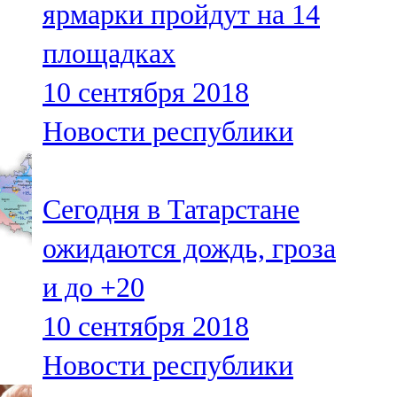
ярмарки пройдут на 14
91,0 FM
площадках
Шәмәрдән
10 сентября 2018
102,3 FM
Новости республики
Яңа чишмә
107,0 FM
Сегодня в Татарстане
Яр Чаллы
ожидаются дождь, гроза
105,5 FM
и до +20
10 сентября 2018
Новости республики