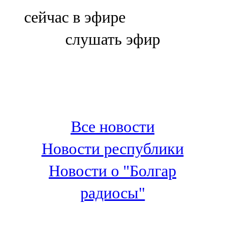
Болгар
сейчас в эфире
106,0 FM
слушать эфир
Бөгелмә
101,7 FM
Буа
100,3 FM
Все новости
Зәй
Новости республики
106,6 FM
Новости о "Болгар
Кадыбаш
радиосы"
105,2 FM