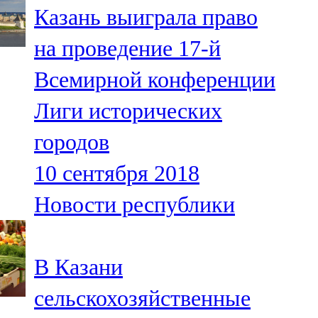
Казань выиграла право
107,8 FM
на проведение 17-й
Теләче
Всемирной конференции
106,1 FM
Лиги исторических
Түбән Кама
городов
102,6 FM
10 сентября 2018
Чирмешән
Новости республики
107,7 FM
Чистай
В Казани
103,0 FM
сельскохозяйственные
Чүпрәле