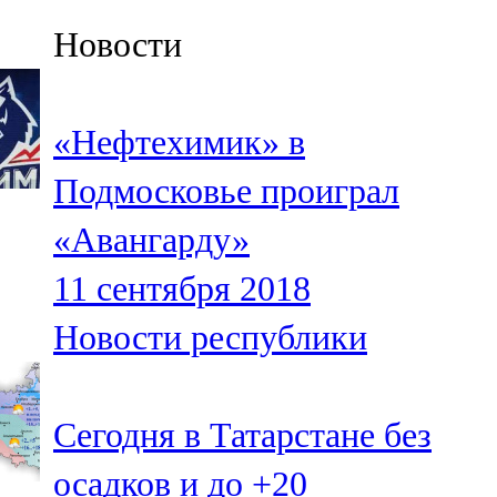
Казан
Новости
91,5 FM
Кайбыч
«Нефтехимик» в
106,1 FM
Подмосковье проиграл
Кама тамагы
«Авангарду»
71,51 FM
11 сентября 2018
Кукмара
Новости республики
107,9 FM
Лениногорский
Сегодня в Татарстане без
102,1 FM
осадков и до +20