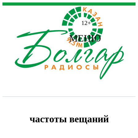
12+
МЕНЮ
частоты вещаний