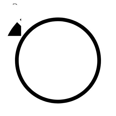
Әлмәт
92,9 FM
Базарлы матак
107,1 FM
Балык бистәсе
104,9 FM
Баулы
107,5 FM
Биләр
101,7 FM