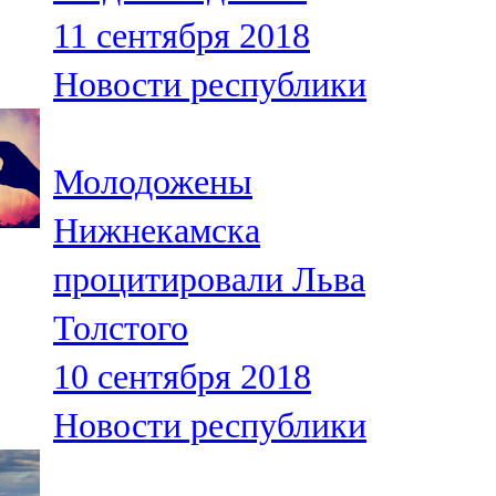
Мамадыш
11 сентября 2018
106,2 FM
Новости республики
Минзәлә
107,3 FM
Молодожены
Мөслим
Нижнекамска
100,0 FM
процитировали Льва
Нурлат
Толстого
104,7 FM
10 сентября 2018
Олы Әтнә
Новости республики
71,42 FM
Сарман