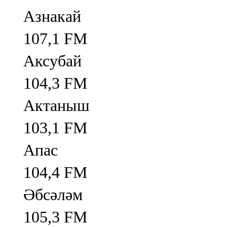
Азнакай
107,1 FM
Аксубай
104,3 FM
Актаныш
103,1 FM
Апас
104,4 FM
Әбсәләм
105,3 FM