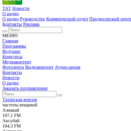
ТАТ
Новости
О радио
О радио
Руководство
Коммерческий отдел
Продюсерский цент
Контакты
Реклама
МЕНЮ
Главная
Программы
Ведущие
Конкурсы
Медиаконтент
Фотолента
Видеоконтент
Аудио-архив
Контакты
Новости
О радио
Заказать поздравление
Татарская версия
частоты вещаний
Азнакай
107,1 FM
Аксубай
104,3 FM