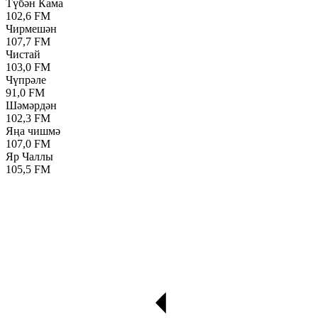
Түбән Кама
102,6 FM
Чирмешән
107,7 FM
Чистай
103,0 FM
Чүпрәле
91,0 FM
Шәмәрдән
102,3 FM
Яңа чишмә
107,0 FM
Яр Чаллы
105,5 FM