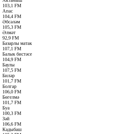
Актаныш
103,1 FM
Апас
104,4 FM
Әбсәләм
105,3 FM
Әлмәт
92,9 FM
Базарлы матак
107,1 FM
Балык бистәсе
104,9 FM
Баулы
107,5 FM
Биләр
101,7 FM
Болгар
106,0 FM
Бөгелмә
101,7 FM
Буа
100,3 FM
Зәй
106,6 FM
Кадыбаш