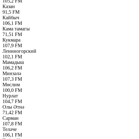
105,2 FM
Казан
91,5 FM
Кайбыч
106,1 FM
Кама тамагы
71,51 FM
Кукмара
107,9 FM
Лениногорский
102,1 FM
Мамадыш
106,2 FM
Минзәлә
107,3 FM
Мөслим
100,0 FM
Нурлат
104,7 FM
Олы Әтнә
71,42 FM
Сарман
107,8 FM
Теләче
106,1 FM