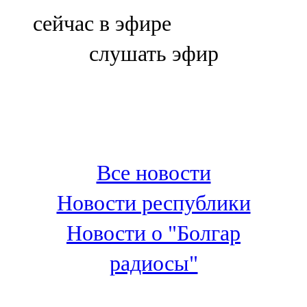
Болгар
сейчас в эфире
106,0 FM
слушать эфир
Бөгелмә
101,7 FM
Буа
100,3 FM
Все новости
Зәй
Новости республики
106,6 FM
Новости о "Болгар
Кадыбаш
радиосы"
105,2 FM