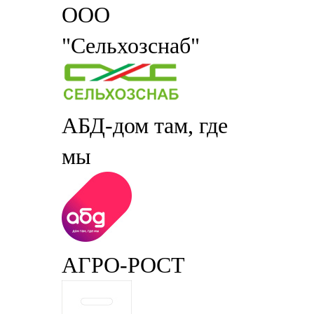
ООО
"Сельхозснаб"
АБД-дом там, где
мы
АГРО-РОСТ