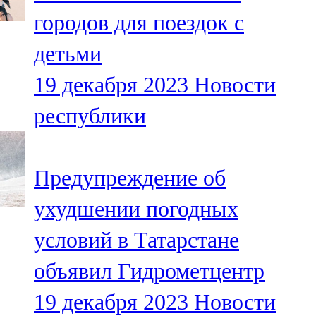
Мамадыш
городов для поездок с
106,2 FM
детьми
Минзәлә
19 декабря 2023
Новости
107,3 FM
республики
Мөслим
100,0 FM
Предупреждение об
Нурлат
ухудшении погодных
104,7 FM
условий в Татарстане
Олы Әтнә
объявил Гидрометцентр
71,42 FM
19 декабря 2023
Новости
Сарман