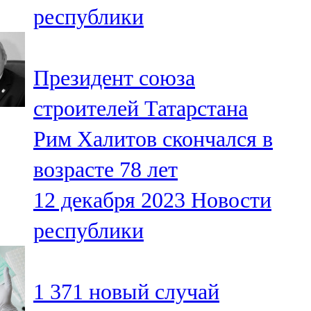
республики
107,8 FM
Теләче
Президент союза
106,1 FM
строителей Татарстана
Түбән Кама
Рим Халитов скончался в
102,6 FM
возрасте 78 лет
Чирмешән
12 декабря 2023
Новости
107,7 FM
республики
Чистай
103,0 FM
1 371 новый случай
Чүпрәле