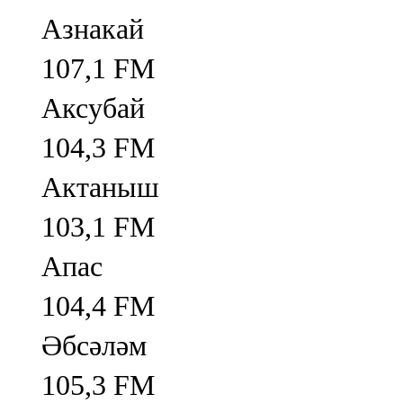
Азнакай
107,1 FM
Аксубай
104,3 FM
Актаныш
103,1 FM
Апас
104,4 FM
Әбсәләм
105,3 FM