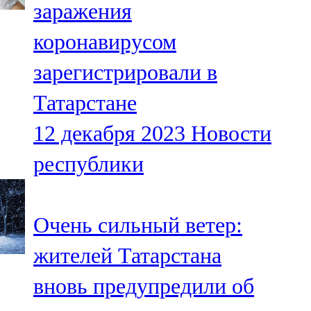
заражения
91,0 FM
коронавирусом
Шәмәрдән
зарегистрировали в
102,3 FM
Татарстане
Яңа чишмә
12 декабря 2023
Новости
107,0 FM
республики
Яр Чаллы
105,5 FM
Очень сильный ветер:
жителей Татарстана
вновь предупредили об