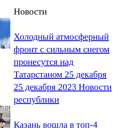
Казан
Новости
91,5 FM
Кайбыч
Холодный атмосферный
106,1 FM
фронт с сильным снегом
Кама тамагы
пронесутся над
71,51 FM
Татарстаном 25 декабря
Кукмара
25 декабря 2023
Новости
107,9 FM
республики
Лениногорский
102,1 FM
Казань вошла в топ-4