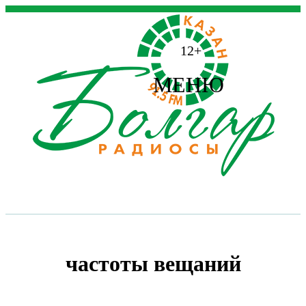
12+
МЕНЮ
частоты вещаний