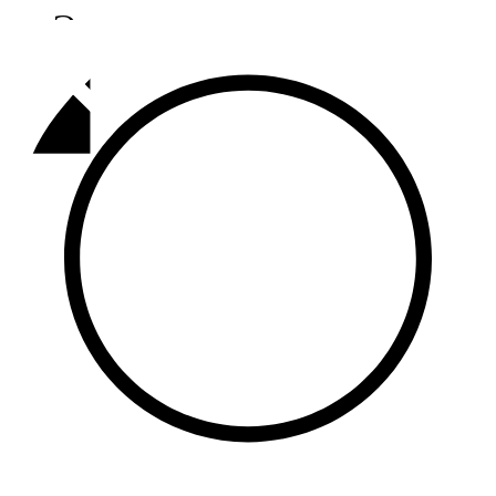
Әлмәт
92,9 FM
Базарлы матак
107,1 FM
Балык бистәсе
104,9 FM
Баулы
107,5 FM
Биләр
101,7 FM