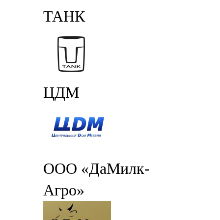
ТАНК
ЦДМ
ООО «ДаМилк-
Агро»