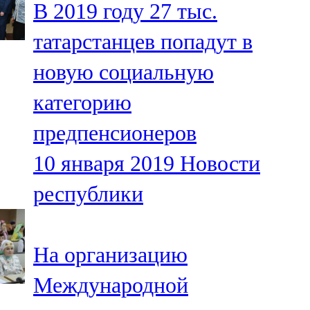
В 2019 году 27 тыс.
91,0 FM
татарстанцев попадут в
Шәмәрдән
новую социальную
102,3 FM
категорию
Яңа чишмә
предпенсионеров
107,0 FM
10 января 2019
Новости
Яр Чаллы
республики
105,5 FM
На организацию
Международной