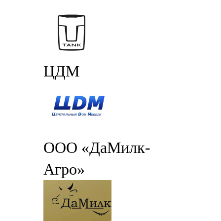
ЦДМ
ООО «ДаМилк-
Агро»