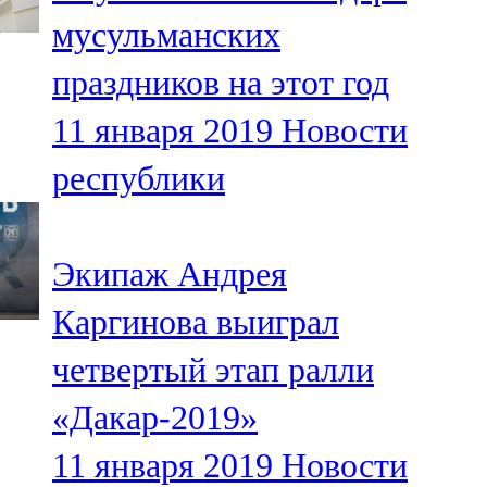
Мамадыш
мусульманских
106,2 FM
праздников на этот год
Минзәлә
11 января 2019
Новости
107,3 FM
республики
Мөслим
100,0 FM
Экипаж Андрея
Нурлат
Каргинова выиграл
104,7 FM
четвертый этап ралли
Олы Әтнә
«Дакар-2019»
71,42 FM
11 января 2019
Новости
Сарман