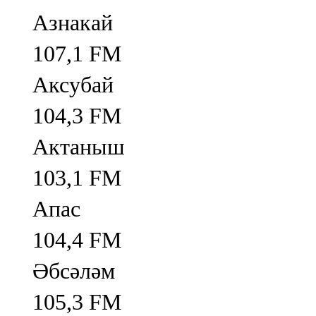
Азнакай
107,1 FM
Аксубай
104,3 FM
Актаныш
103,1 FM
Апас
104,4 FM
Әбсәләм
105,3 FM