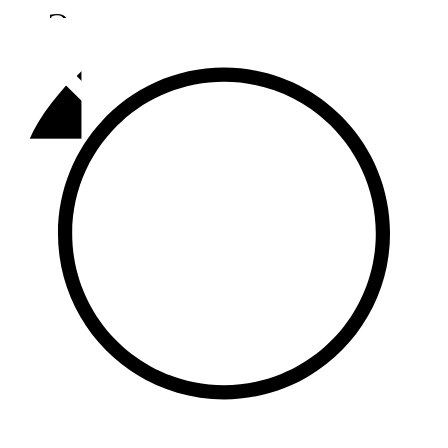
Әлмәт
92,9 FM
Базарлы матак
107,1 FM
Балык бистәсе
104,9 FM
Баулы
107,5 FM
Биләр
101,7 FM