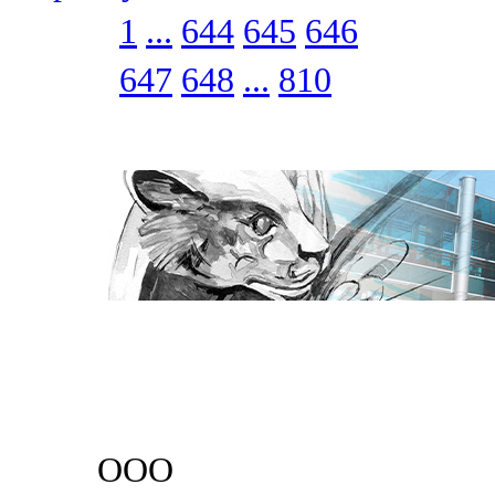
1
...
644
645
646
647
648
...
810
ООО