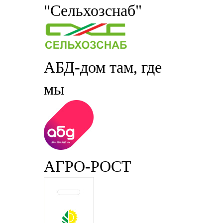
"Сельхозснаб"
АБД-дом там, где
мы
АГРО-РОСТ