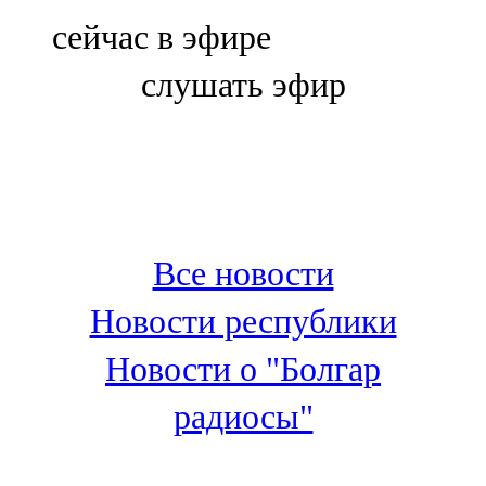
Болгар
сейчас в эфире
106,0 FM
слушать эфир
Бөгелмә
101,7 FM
Буа
100,3 FM
Все новости
Зәй
Новости республики
106,6 FM
Новости о "Болгар
Кадыбаш
радиосы"
105,2 FM