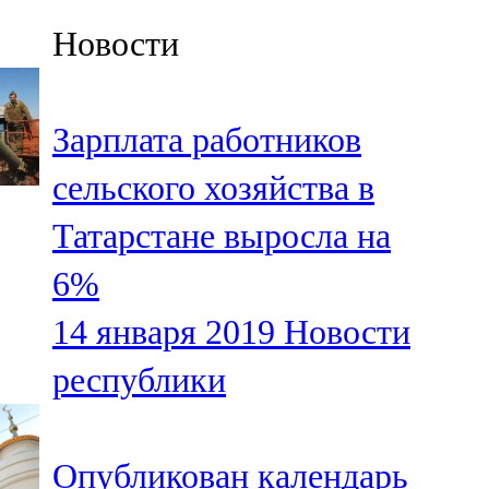
Казан
Новости
91,5 FM
Кайбыч
Зарплата работников
106,1 FM
сельского хозяйства в
Кама тамагы
Татарстане выросла на
71,51 FM
6%
Кукмара
14 января 2019
Новости
107,9 FM
республики
Лениногорский
102,1 FM
Опубликован календарь