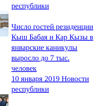
республики
107,8 FM
Теләче
Число гостей резиденции
106,1 FM
Кыш Бабая и Кар Кызы в
Түбән Кама
январские каникулы
102,6 FM
выросло до 7 тыс.
Чирмешән
человек
107,7 FM
10 января 2019
Новости
Чистай
республики
103,0 FM
Чүпрәле