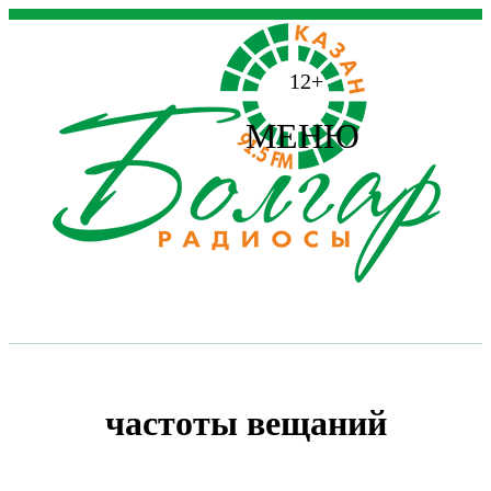
12+
МЕНЮ
частоты вещаний