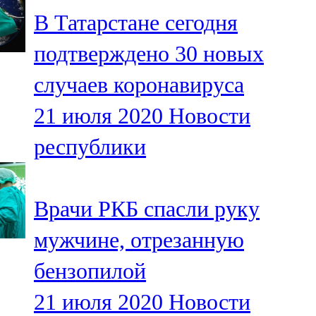
Мамадыш
В Татарстане сегодня
106,2 FM
подтверждено 30 новых
Минзәлә
случаев коронавируса
107,3 FM
21 июля 2020
Новости
Мөслим
республики
100,0 FM
Нурлат
Врачи РКБ спасли руку
104,7 FM
мужчине, отрезанную
Олы Әтнә
бензопилой
71,42 FM
21 июля 2020
Новости
Сарман