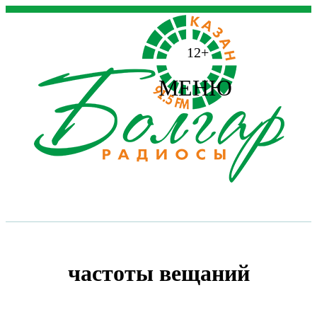
12+
МЕНЮ
частоты вещаний