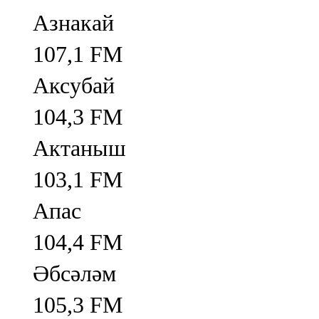
Азнакай
107,1 FM
Аксубай
104,3 FM
Актаныш
103,1 FM
Апас
104,4 FM
Әбсәләм
105,3 FM