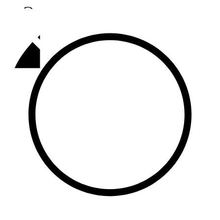
Әлмәт
92,9 FM
Базарлы матак
107,1 FM
Балык бистәсе
104,9 FM
Баулы
107,5 FM
Биләр
101,7 FM