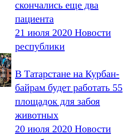
скончались еще два
91,0 FM
пациента
Шәмәрдән
21 июля 2020
Новости
102,3 FM
республики
Яңа чишмә
107,0 FM
В Татарстане на Курбан-
Яр Чаллы
байрам будет работать 55
105,5 FM
площадок для забоя
животных
20 июля 2020
Новости