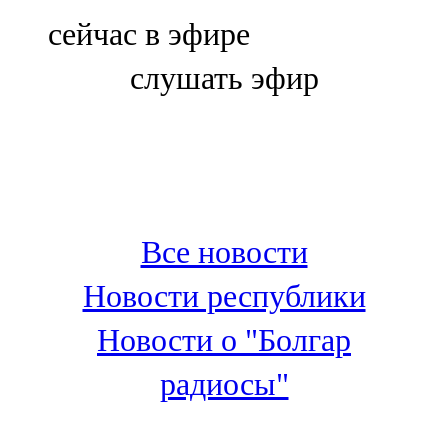
Болгар
сейчас в эфире
106,0 FM
слушать эфир
Бөгелмә
101,7 FM
Буа
100,3 FM
Все новости
Зәй
Новости республики
106,6 FM
Новости о "Болгар
Кадыбаш
радиосы"
105,2 FM