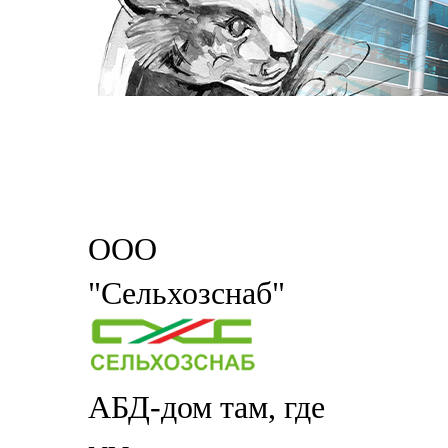
ООО
"Сельхозснаб"
АБД-дом там, где