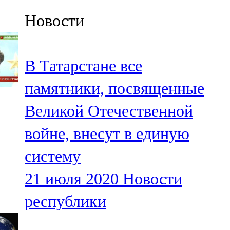
Казан
Новости
91,5 FM
Кайбыч
В Татарстане все
106,1 FM
памятники, посвященные
Кама тамагы
Великой Отечественной
71,51 FM
войне, внесут в единую
Кукмара
систему
107,9 FM
21 июля 2020
Новости
Лениногорский
республики
102,1 FM