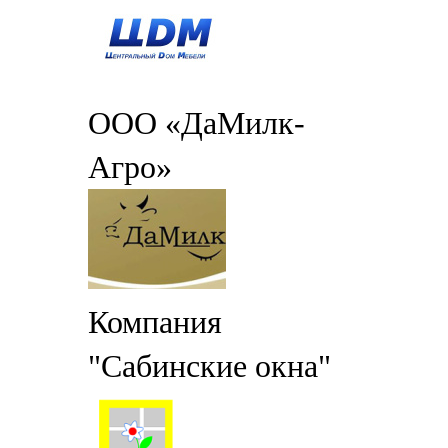
ООО «ДаМилк-
Агро»
Компания
"Сабинские окна"