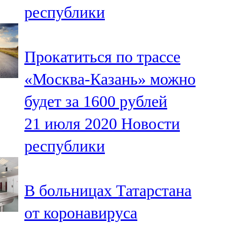
республики
107,8 FM
Теләче
Прокатиться по трассе
106,1 FM
«Москва-Казань» можно
Түбән Кама
будет за 1600 рублей
102,6 FM
21 июля 2020
Новости
Чирмешән
республики
107,7 FM
Чистай
В больницах Татарстана
103,0 FM
от коронавируса
Чүпрәле