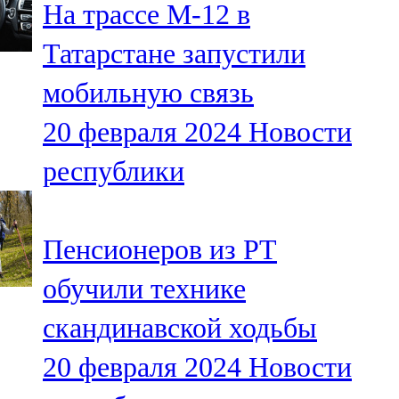
На трассе М-12 в
91,0 FM
Татарстане запустили
Шәмәрдән
мобильную связь
102,3 FM
20 февраля 2024
Новости
Яңа чишмә
республики
107,0 FM
Яр Чаллы
Пенсионеров из РТ
105,5 FM
обучили технике
скандинавской ходьбы
20 февраля 2024
Новости