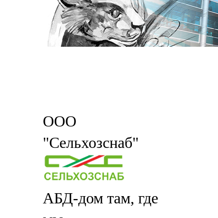
ООО
"Сельхозснаб"
АБД-дом там, где