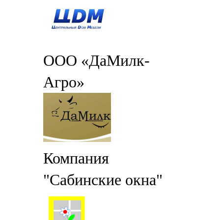
ООО «ДаМилк-
Агро»
Компания
"Сабинские окна"