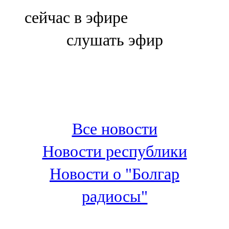
Болгар
сейчас в эфире
106,0 FM
слушать эфир
Бөгелмә
101,7 FM
Буа
100,3 FM
Все новости
Зәй
Новости республики
106,6 FM
Новости о "Болгар
Кадыбаш
радиосы"
105,2 FM