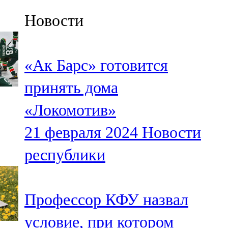
Казан
Новости
91,5 FM
Кайбыч
«Ак Барс» готовится
106,1 FM
принять дома
Кама тамагы
«Локомотив»
71,51 FM
21 февраля 2024
Новости
Кукмара
республики
107,9 FM
Лениногорский
Профессор КФУ назвал
102,1 FM
условие, при котором