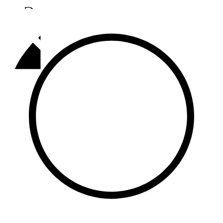
Әлмәт
92,9 FM
Базарлы матак
107,1 FM
Балык бистәсе
104,9 FM
Баулы
107,5 FM
Биләр
101,7 FM