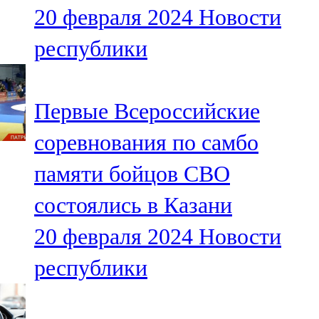
20 февраля 2024
Новости
107,8 FM
республики
Теләче
106,1 FM
Первые Всероссийские
Түбән Кама
соревнования по самбо
102,6 FM
памяти бойцов СВО
Чирмешән
состоялись в Казани
107,7 FM
20 февраля 2024
Новости
Чистай
республики
103,0 FM
Чүпрәле