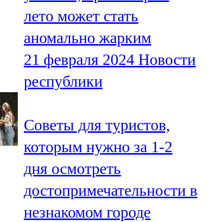
Мамадыш
лето может стать
106,2 FM
аномально жарким
Минзәлә
21 февраля 2024
Новости
107,3 FM
республики
Мөслим
100,0 FM
Советы для туристов,
Нурлат
которым нужно за 1-2
104,7 FM
дня осмотреть
Олы Әтнә
достопримечательности в
71,42 FM
незнакомом городе
Сарман