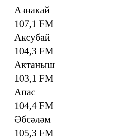
Азнакай
107,1 FM
Аксубай
104,3 FM
Актаныш
103,1 FM
Апас
104,4 FM
Әбсәләм
105,3 FM