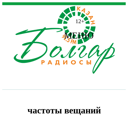
12+
МЕНЮ
частоты вещаний