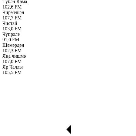
Түбән Кама
102,6 FM
Чирмешән
107,7 FM
Чистай
103,0 FM
Чүпрәле
91,0 FM
Шәмәрдән
102,3 FM
Яңа чишмә
107,0 FM
Яр Чаллы
105,5 FM