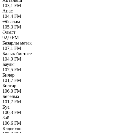
Актаныш
103,1 FM
Апас
104,4 FM
Әбсәләм
105,3 FM
Әлмәт
92,9 FM
Базарлы матак
107,1 FM
Балык бистәсе
104,9 FM
Баулы
107,5 FM
Биләр
101,7 FM
Болгар
106,0 FM
Бөгелмә
101,7 FM
Буа
100,3 FM
Зәй
106,6 FM
Кадыбаш