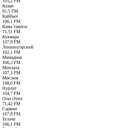
105,2 FM
Казан
91,5 FM
Кайбыч
106,1 FM
Кама тамагы
71,51 FM
Кукмара
107,9 FM
Лениногорский
102,1 FM
Мамадыш
106,2 FM
Минзәлә
107,3 FM
Мөслим
100,0 FM
Нурлат
104,7 FM
Олы Әтнә
71,42 FM
Сарман
107,8 FM
Теләче
106,1 FM