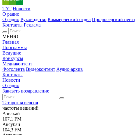
ТАТ
Новости
О радио
О радио
Руководство
Коммерческий отдел
Продюсерский цент
Контакты
Реклама
МЕНЮ
Главная
Программы
Ведущие
Конкурсы
Медиаконтент
Фотолента
Видеоконтент
Аудио-архив
Контакты
Новости
О радио
Заказать поздравление
Татарская версия
частоты вещаний
Азнакай
107,1 FM
Аксубай
104,3 FM