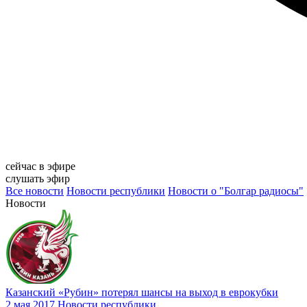
сейчас в эфире
слушать эфир
Все новости
Новости республики
Новости о "Болгар радиосы"
Новости
Казанский «Рубин» потерял шансы на выход в еврокубки
2 мая 2017
Новости республики