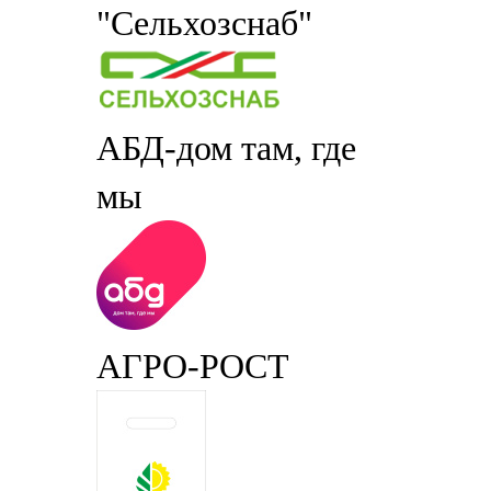
"Сельхозснаб"
АБД-дом там, где
мы
АГРО-РОСТ