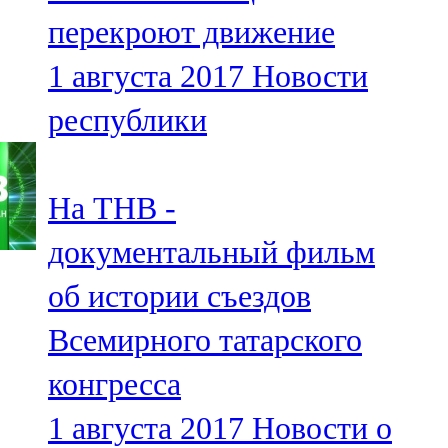
Мамадыш
перекроют движение
106,2 FM
1 августа 2017
Новости
Минзәлә
республики
107,3 FM
Мөслим
На ТНВ -
100,0 FM
документальный фильм
Нурлат
об истории съездов
104,7 FM
Всемирного татарского
Олы Әтнә
конгресса
71,42 FM
1 августа 2017
Новости о
Сарман