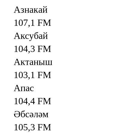
Азнакай
107,1 FM
Аксубай
104,3 FM
Актаныш
103,1 FM
Апас
104,4 FM
Әбсәләм
105,3 FM