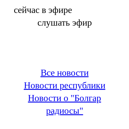
Болгар
сейчас в эфире
106,0 FM
слушать эфир
Бөгелмә
101,7 FM
Буа
100,3 FM
Все новости
Зәй
Новости республики
106,6 FM
Новости о "Болгар
Кадыбаш
радиосы"
105,2 FM