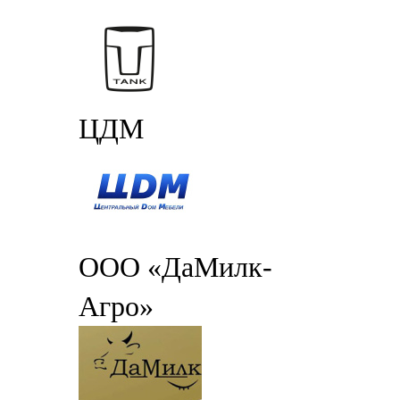
ЦДМ
ООО «ДаМилк-
Агро»