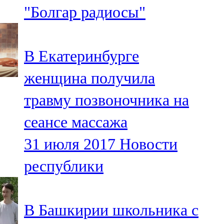
"Болгар радиосы"
107,8 FM
Теләче
В Екатеринбурге
106,1 FM
женщина получила
Түбән Кама
травму позвоночника на
102,6 FM
сеансе массажа
Чирмешән
31 июля 2017
Новости
107,7 FM
республики
Чистай
103,0 FM
В Башкирии школьника с
Чүпрәле