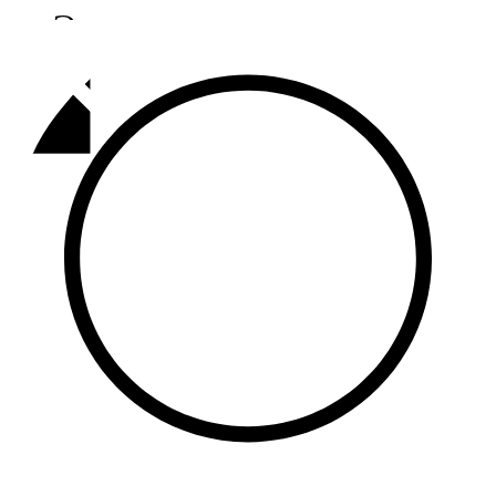
Әлмәт
92,9 FM
Базарлы матак
107,1 FM
Балык бистәсе
104,9 FM
Баулы
107,5 FM
Биләр
101,7 FM