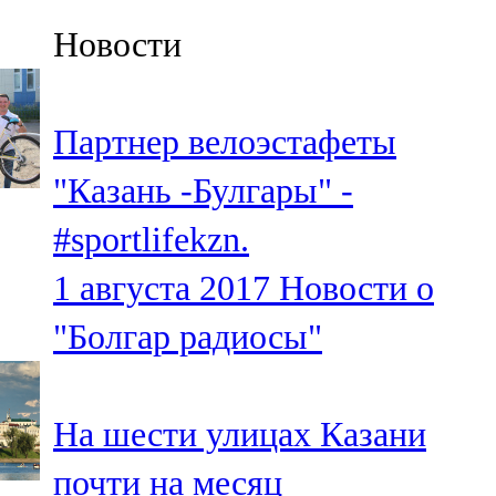
Казан
Новости
91,5 FM
Кайбыч
Партнер велоэстафеты
106,1 FM
"Казань -Булгары" -
Кама тамагы
#sportlifekzn.
71,51 FM
1 августа 2017
Новости о
Кукмара
"Болгар радиосы"
107,9 FM
Лениногорский
На шести улицах Казани
102,1 FM
почти на месяц