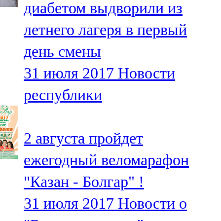
диабетом выдворили из
91,0 FM
летнего лагеря в первый
Шәмәрдән
день смены
102,3 FM
31 июля 2017
Новости
Яңа чишмә
республики
107,0 FM
Яр Чаллы
2 августа пройдет
105,5 FM
ежегодный веломарафон
"Казан - Болгар" !
31 июля 2017
Новости о