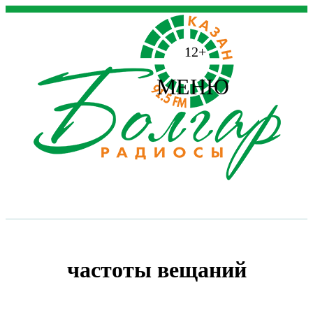
12+
МЕНЮ
частоты вещаний