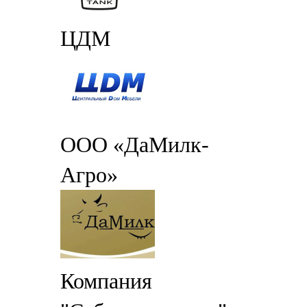
ЦДМ
ООО «ДаМилк-
Агро»
Компания