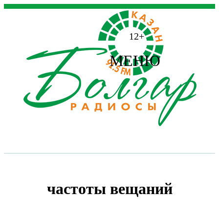
12+
МЕНЮ
частоты вещаний