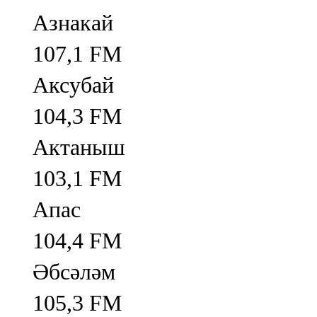
Азнакай
107,1 FM
Аксубай
104,3 FM
Актаныш
103,1 FM
Апас
104,4 FM
Әбсәләм
105,3 FM