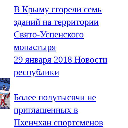
Мамадыш
В Крыму сгорели семь
106,2 FM
зданий на территории
Минзәлә
Свято-Успенского
107,3 FM
монастыря
Мөслим
29 января 2018
Новости
100,0 FM
республики
Нурлат
104,7 FM
Более полутысячи не
Олы Әтнә
приглашенных в
71,42 FM
Пхенчхан спортсменов
Сарман