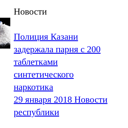
Казан
Новости
91,5 FM
Кайбыч
Полиция Казани
106,1 FM
задержала парня с 200
Кама тамагы
таблетками
71,51 FM
синтетического
Кукмара
наркотика
107,9 FM
29 января 2018
Новости
Лениногорский
республики
102,1 FM