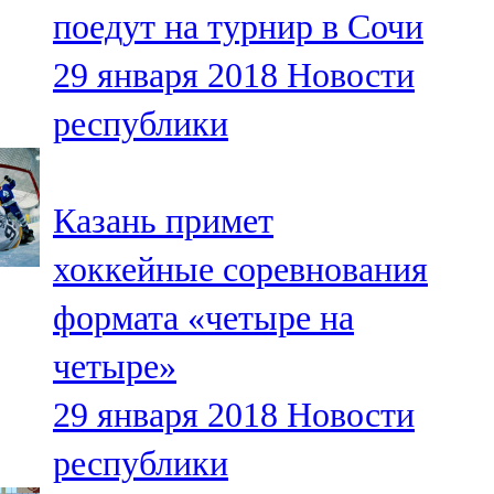
поедут на турнир в Сочи
107,8 FM
29 января 2018
Новости
Теләче
республики
106,1 FM
Түбән Кама
Казань примет
102,6 FM
хоккейные соревнования
Чирмешән
формата «четыре на
107,7 FM
четыре»
Чистай
29 января 2018
Новости
103,0 FM
республики
Чүпрәле