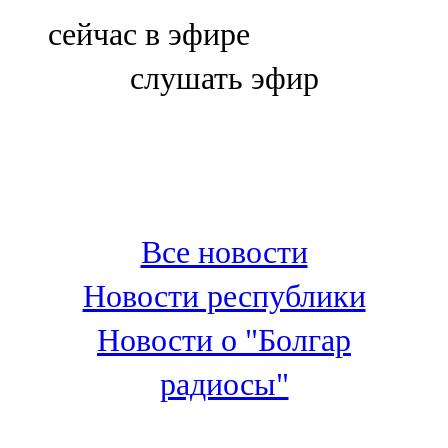
Болгар
сейчас в эфире
106,0 FM
слушать эфир
Бөгелмә
101,7 FM
Буа
100,3 FM
Все новости
Зәй
Новости республики
106,6 FM
Новости о "Болгар
Кадыбаш
радиосы"
105,2 FM