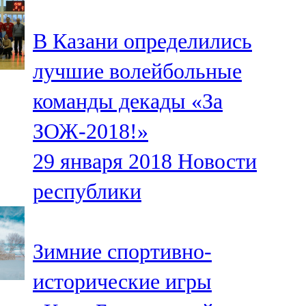
91,0 FM
В Казани определились
Шәмәрдән
лучшие волейбольные
102,3 FM
команды декады «За
Яңа чишмә
ЗОЖ-2018!»
107,0 FM
29 января 2018
Новости
Яр Чаллы
республики
105,5 FM
Зимние спортивно-
исторические игры