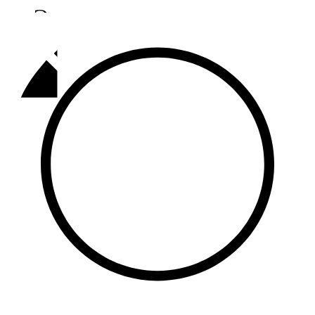
Әлмәт
92,9 FM
Базарлы матак
107,1 FM
Балык бистәсе
104,9 FM
Баулы
107,5 FM
Биләр
101,7 FM