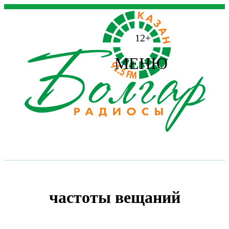
12+
МЕНЮ
частоты вещаний