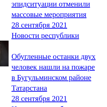
эпидситуации отменили
91,0 FM
массовые мероприятия
Шәмәрдән
28 сентября 2021
102,3 FM
Новости республики
Яңа чишмә
107,0 FM
Обугленные останки двух
Яр Чаллы
человек нашли на пожаре
105,5 FM
в Бугульминском районе
Татарстана
28 сентября 2021