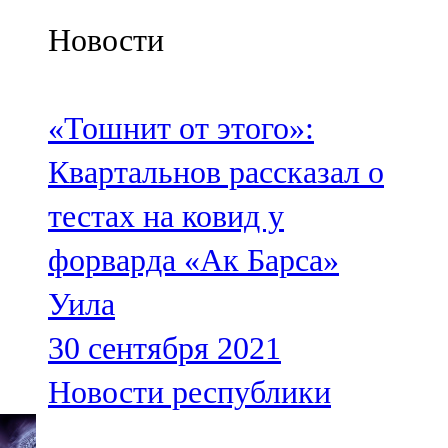
Казан
Новости
91,5 FM
Кайбыч
«Тошнит от этого»:
106,1 FM
Квартальнов рассказал о
Кама тамагы
тестах на ковид у
71,51 FM
форварда «Ак Барса»
Кукмара
Уила
107,9 FM
30 сентября 2021
Лениногорский
Новости республики
102,1 FM