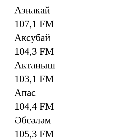
Азнакай
107,1 FM
Аксубай
104,3 FM
Актаныш
103,1 FM
Апас
104,4 FM
Әбсәләм
105,3 FM