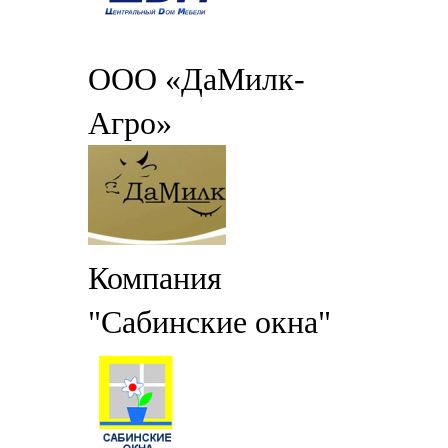
ООО «ДаМилк-
Агро»
Компания
"Сабинские окна"