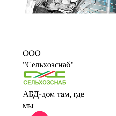
ООО
"Сельхозснаб"
АБД-дом там, где
мы