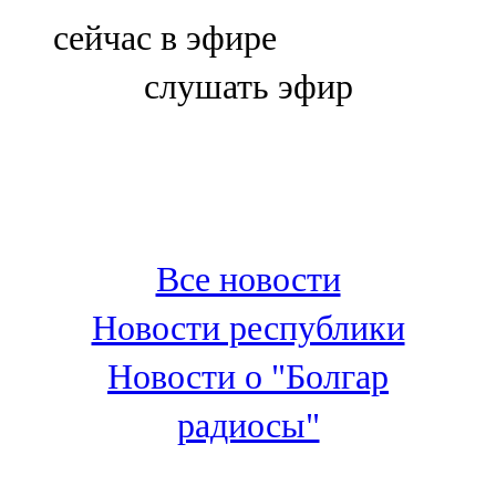
Болгар
сейчас в эфире
106,0 FM
слушать эфир
Бөгелмә
101,7 FM
Буа
100,3 FM
Все новости
Зәй
Новости республики
106,6 FM
Новости о "Болгар
Кадыбаш
радиосы"
105,2 FM