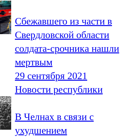
107,8 FM
Сбежавшего из части в
Теләче
Свердловской области
106,1 FM
солдата-срочника нашли
Түбән Кама
мертвым
102,6 FM
29 сентября 2021
Чирмешән
Новости республики
107,7 FM
Чистай
В Челнах в связи с
103,0 FM
ухудшением
Чүпрәле