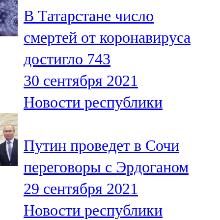
Мамадыш
В Татарстане число
106,2 FM
смертей от коронавируса
Минзәлә
достигло 743
107,3 FM
30 сентября 2021
Мөслим
Новости республики
100,0 FM
Нурлат
Путин проведет в Сочи
104,7 FM
переговоры с Эрдоганом
Олы Әтнә
29 сентября 2021
71,42 FM
Новости республики
Сарман