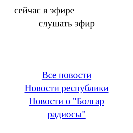
Болгар
сейчас в эфире
106,0 FM
слушать эфир
Бөгелмә
101,7 FM
Буа
100,3 FM
Все новости
Зәй
Новости республики
106,6 FM
Новости о "Болгар
Кадыбаш
радиосы"
105,2 FM