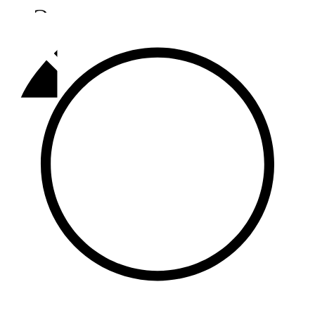
Әлмәт
92,9 FM
Базарлы матак
107,1 FM
Балык бистәсе
104,9 FM
Баулы
107,5 FM
Биләр
101,7 FM