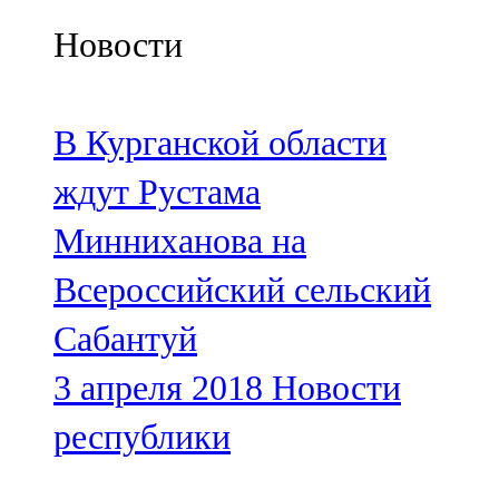
Казан
Новости
91,5 FM
Кайбыч
В Курганской области
106,1 FM
ждут Рустама
Кама тамагы
Минниханова на
71,51 FM
Всероссийский сельский
Кукмара
Сабантуй
107,9 FM
3 апреля 2018
Новости
Лениногорский
республики
102,1 FM