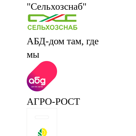
"Сельхозснаб"
АБД-дом там, где
мы
АГРО-РОСТ