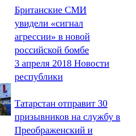
Мамадыш
Британские СМИ
106,2 FM
увидели «сигнал
Минзәлә
агрессии» в новой
107,3 FM
российской бомбе
Мөслим
3 апреля 2018
Новости
100,0 FM
республики
Нурлат
104,7 FM
Татарстан отправит 30
Олы Әтнә
призывников на службу в
71,42 FM
Преображенский и
Сарман