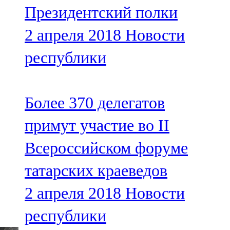
Президентский полки
107,8 FM
2 апреля 2018
Новости
Теләче
республики
106,1 FM
Түбән Кама
Более 370 делегатов
102,6 FM
примут участие во II
Чирмешән
Всероссийском форуме
107,7 FM
татарских краеведов
Чистай
2 апреля 2018
Новости
103,0 FM
республики
Чүпрәле