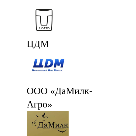
ЦДМ
ООО «ДаМилк-
Агро»