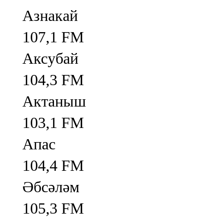
Азнакай
107,1 FM
Аксубай
104,3 FM
Актаныш
103,1 FM
Апас
104,4 FM
Әбсәләм
105,3 FM