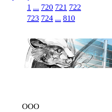
1
...
720
721
722
723
724
...
810
ООО