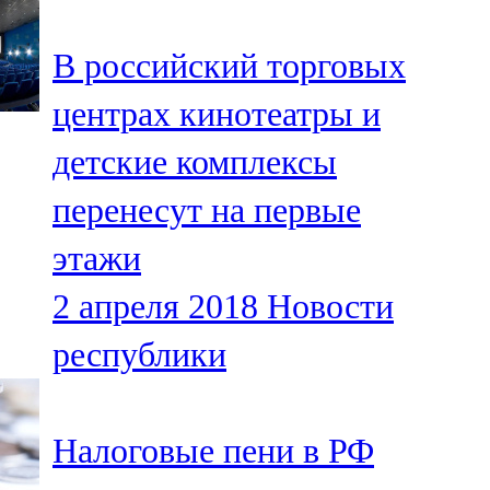
91,0 FM
В российский торговых
Шәмәрдән
центрах кинотеатры и
102,3 FM
детские комплексы
Яңа чишмә
перенесут на первые
107,0 FM
этажи
Яр Чаллы
2 апреля 2018
Новости
105,5 FM
республики
Налоговые пени в РФ