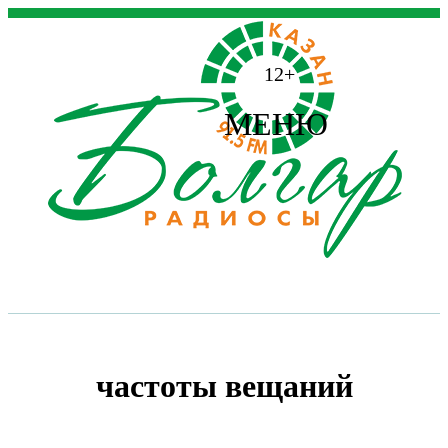
12+
МЕНЮ
частоты вещаний