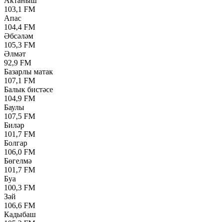
Актаныш
103,1 FM
Апас
104,4 FM
Әбсәләм
105,3 FM
Әлмәт
92,9 FM
Базарлы матак
107,1 FM
Балык бистәсе
104,9 FM
Баулы
107,5 FM
Биләр
101,7 FM
Болгар
106,0 FM
Бөгелмә
101,7 FM
Буа
100,3 FM
Зәй
106,6 FM
Кадыбаш