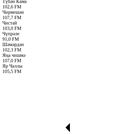
Түбән Кама
102,6 FM
Чирмешән
107,7 FM
Чистай
103,0 FM
Чүпрәле
91,0 FM
Шәмәрдән
102,3 FM
Яңа чишмә
107,0 FM
Яр Чаллы
105,5 FM