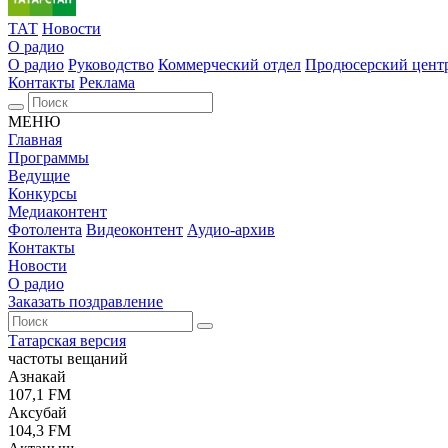
ТАТ
Новости
О радио
О радио
Руководство
Коммерческий отдел
Продюсерский цент
Контакты
Реклама
МЕНЮ
Главная
Программы
Ведущие
Конкурсы
Медиаконтент
Фотолента
Видеоконтент
Аудио-архив
Контакты
Новости
О радио
Заказать поздравление
Татарская версия
частоты вещаний
Азнакай
107,1 FM
Аксубай
104,3 FM