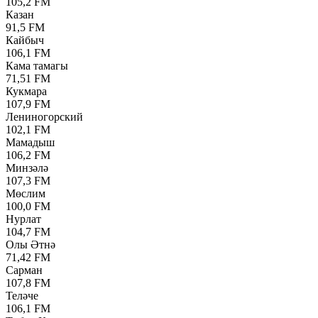
105,2 FM
Казан
91,5 FM
Кайбыч
106,1 FM
Кама тамагы
71,51 FM
Кукмара
107,9 FM
Лениногорский
102,1 FM
Мамадыш
106,2 FM
Минзәлә
107,3 FM
Мөслим
100,0 FM
Нурлат
104,7 FM
Олы Әтнә
71,42 FM
Сарман
107,8 FM
Теләче
106,1 FM