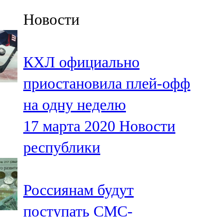
Казан
Новости
91,5 FM
Кайбыч
КХЛ официально
106,1 FM
приостановила плей-офф
Кама тамагы
на одну неделю
71,51 FM
17 марта 2020
Новости
Кукмара
республики
107,9 FM
Лениногорский
Россиянам будут
102,1 FM
поступать СМС-