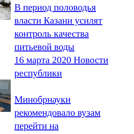
В период половодья
107,8 FM
власти Казани усилят
Теләче
контроль качества
106,1 FM
питьевой воды
Түбән Кама
16 марта 2020
Новости
102,6 FM
республики
Чирмешән
107,7 FM
Минобрнауки
Чистай
рекомендовало вузам
103,0 FM
перейти на
Чүпрәле