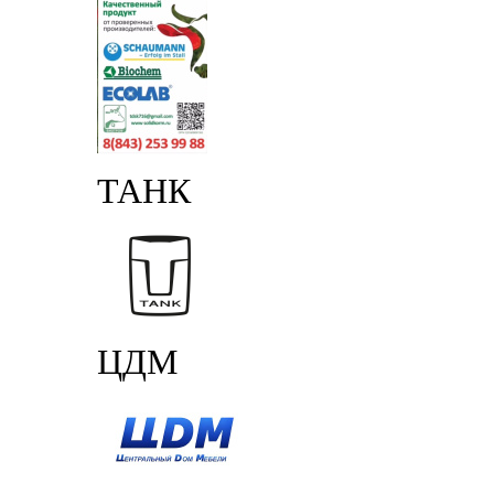
ТАНК
ЦДМ