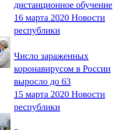
дистанционное обучение
91,0 FM
16 марта 2020
Новости
Шәмәрдән
республики
102,3 FM
Яңа чишмә
Число зараженных
107,0 FM
коронавирусом в России
Яр Чаллы
выросло до 63
105,5 FM
15 марта 2020
Новости
республики