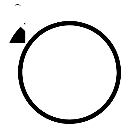
Әлмәт
92,9 FM
Базарлы матак
107,1 FM
Балык бистәсе
104,9 FM
Баулы
107,5 FM
Биләр
101,7 FM