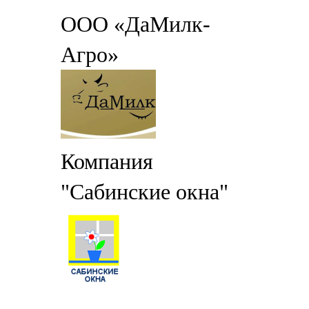
ООО «ДаМилк-
Агро»
Компания
"Сабинские окна"