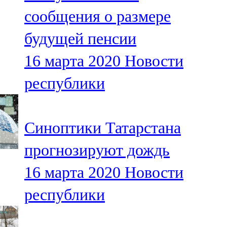
Мамадыш
сообщения о размере
106,2 FM
будущей пенсии
Минзәлә
16 марта 2020
Новости
107,3 FM
республики
Мөслим
100,0 FM
Синоптики Татарстана
Нурлат
прогнозируют дождь
104,7 FM
16 марта 2020
Новости
Олы Әтнә
республики
71,42 FM
Сарман