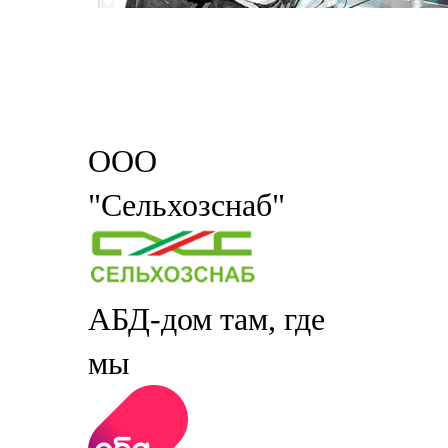
ООО
"Сельхозснаб"
АБД-дом там, где
мы