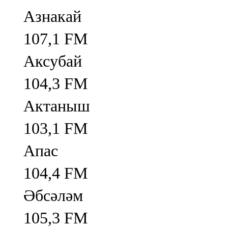
Азнакай
107,1 FM
Аксубай
104,3 FM
Актаныш
103,1 FM
Апас
104,4 FM
Әбсәләм
105,3 FM