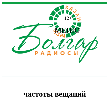
12+
МЕНЮ
частоты вещаний