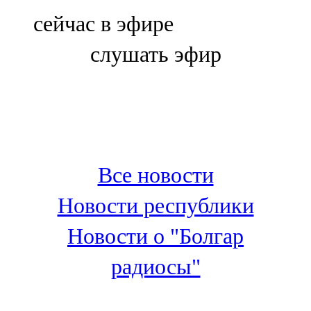
Болгар
сейчас в эфире
106,0 FM
слушать эфир
Бөгелмә
101,7 FM
Буа
100,3 FM
Все новости
Зәй
Новости республики
106,6 FM
Новости о "Болгар
Кадыбаш
радиосы"
105,2 FM