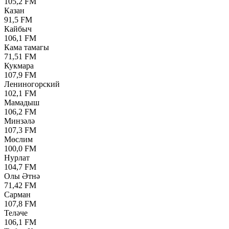
105,2 FM
Казан
91,5 FM
Кайбыч
106,1 FM
Кама тамагы
71,51 FM
Кукмара
107,9 FM
Лениногорский
102,1 FM
Мамадыш
106,2 FM
Минзәлә
107,3 FM
Мөслим
100,0 FM
Нурлат
104,7 FM
Олы Әтнә
71,42 FM
Сарман
107,8 FM
Теләче
106,1 FM