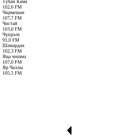
Түбән Кама
102,6 FM
Чирмешән
107,7 FM
Чистай
103,0 FM
Чүпрәле
91,0 FM
Шәмәрдән
102,3 FM
Яңа чишмә
107,0 FM
Яр Чаллы
105,5 FM