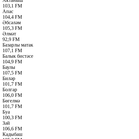
Актаныш
103,1 FM
Апас
104,4 FM
Әбсәләм
105,3 FM
Әлмәт
92,9 FM
Базарлы матак
107,1 FM
Балык бистәсе
104,9 FM
Баулы
107,5 FM
Биләр
101,7 FM
Болгар
106,0 FM
Бөгелмә
101,7 FM
Буа
100,3 FM
Зәй
106,6 FM
Кадыбаш