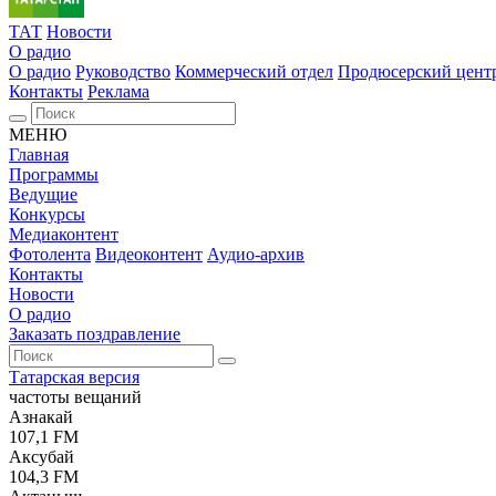
ТАТ
Новости
О радио
О радио
Руководство
Коммерческий отдел
Продюсерский цент
Контакты
Реклама
МЕНЮ
Главная
Программы
Ведущие
Конкурсы
Медиаконтент
Фотолента
Видеоконтент
Аудио-архив
Контакты
Новости
О радио
Заказать поздравление
Татарская версия
частоты вещаний
Азнакай
107,1 FM
Аксубай
104,3 FM