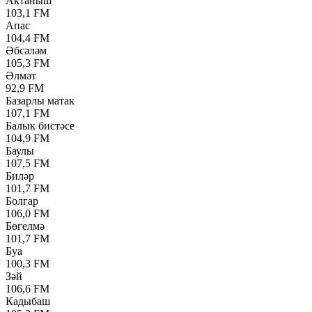
Актаныш
103,1 FM
Апас
104,4 FM
Әбсәләм
105,3 FM
Әлмәт
92,9 FM
Базарлы матак
107,1 FM
Балык бистәсе
104,9 FM
Баулы
107,5 FM
Биләр
101,7 FM
Болгар
106,0 FM
Бөгелмә
101,7 FM
Буа
100,3 FM
Зәй
106,6 FM
Кадыбаш