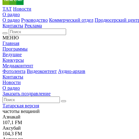
ТАТ
Новости
О радио
О радио
Руководство
Коммерческий отдел
Продюсерский цент
Контакты
Реклама
МЕНЮ
Главная
Программы
Ведущие
Конкурсы
Медиаконтент
Фотолента
Видеоконтент
Аудио-архив
Контакты
Новости
О радио
Заказать поздравление
Татарская версия
частоты вещаний
Азнакай
107,1 FM
Аксубай
104,3 FM