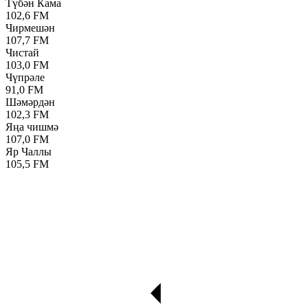
Түбән Кама
102,6 FM
Чирмешән
107,7 FM
Чистай
103,0 FM
Чүпрәле
91,0 FM
Шәмәрдән
102,3 FM
Яңа чишмә
107,0 FM
Яр Чаллы
105,5 FM