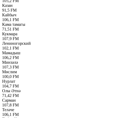
105,2 FM
Казан
91,5 FM
Кайбыч
106,1 FM
Кама тамагы
71,51 FM
Кукмара
107,9 FM
Лениногорский
102,1 FM
Мамадыш
106,2 FM
Минзәлә
107,3 FM
Мөслим
100,0 FM
Нурлат
104,7 FM
Олы Әтнә
71,42 FM
Сарман
107,8 FM
Теләче
106,1 FM