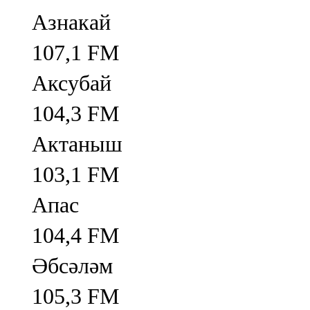
Азнакай
107,1 FM
Аксубай
104,3 FM
Актаныш
103,1 FM
Апас
104,4 FM
Әбсәләм
105,3 FM