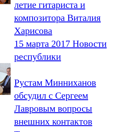
летие гитариста и
91,0 FM
композитора Виталия
Шәмәрдән
Харисова
102,3 FM
15 марта 2017
Новости
Яңа чишмә
республики
107,0 FM
Яр Чаллы
Рустам Минниханов
105,5 FM
обсудил с Сергеем
Лавровым вопросы
внешних контактов