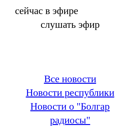
Болгар
сейчас в эфире
106,0 FM
слушать эфир
Бөгелмә
101,7 FM
Буа
100,3 FM
Все новости
Зәй
Новости республики
106,6 FM
Новости о "Болгар
Кадыбаш
радиосы"
105,2 FM