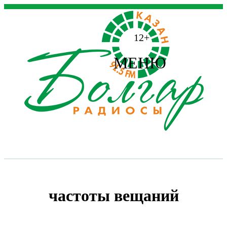
12+
МЕНЮ
частоты вещаний