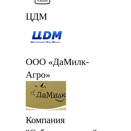
ЦДМ
ООО «ДаМилк-
Агро»
Компания