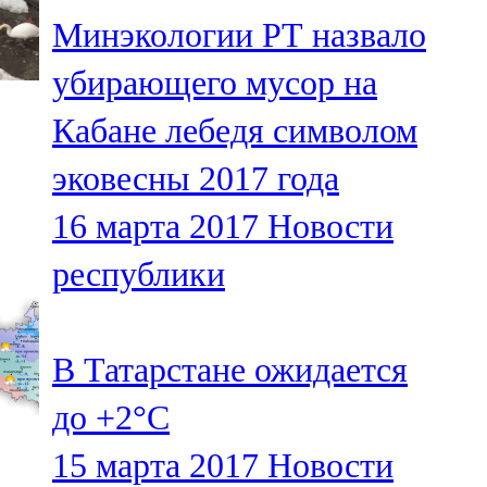
Мамадыш
Минэкологии РТ назвало
106,2 FM
убирающего мусор на
Минзәлә
Кабане лебедя символом
107,3 FM
эковесны 2017 года
Мөслим
16 марта 2017
Новости
100,0 FM
республики
Нурлат
104,7 FM
В Татарстане ожидается
Олы Әтнә
до +2°С
71,42 FM
15 марта 2017
Новости
Сарман