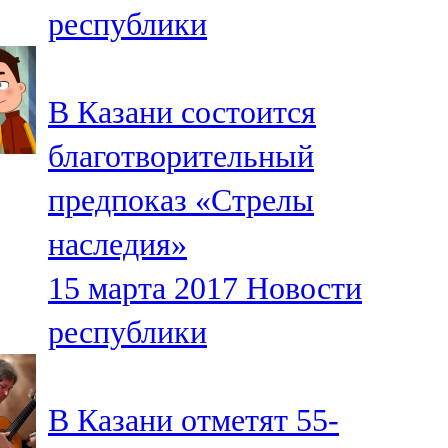
республики
107,8 FM
Теләче
В Казани состоится
106,1 FM
благотворительный
Түбән Кама
предпоказ «Стрелы
102,6 FM
наследия»
Чирмешән
15 марта 2017
Новости
107,7 FM
республики
Чистай
103,0 FM
В Казани отметят 55-
Чүпрәле