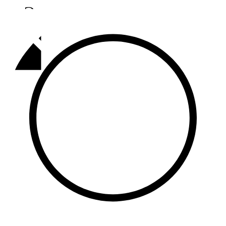
Әлмәт
92,9 FM
Базарлы матак
107,1 FM
Балык бистәсе
104,9 FM
Баулы
107,5 FM
Биләр
101,7 FM