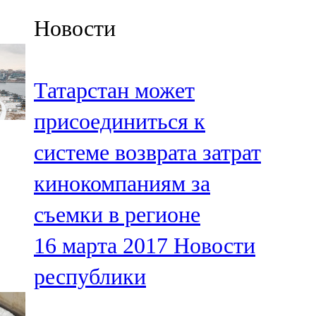
Казан
Новости
91,5 FM
Кайбыч
Татарстан может
106,1 FM
присоединиться к
Кама тамагы
системе возврата затрат
71,51 FM
кинокомпаниям за
Кукмара
съемки в регионе
107,9 FM
16 марта 2017
Новости
Лениногорский
республики
102,1 FM