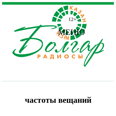
12+
МЕНЮ
частоты вещаний