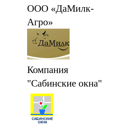
ООО «ДаМилк-
Агро»
Компания
"Сабинские окна"