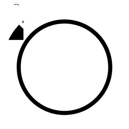
Әлмәт
92,9 FM
Базарлы матак
107,1 FM
Балык бистәсе
104,9 FM
Баулы
107,5 FM
Биләр
101,7 FM