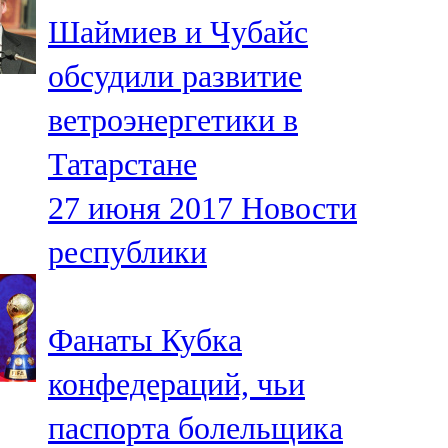
Мамадыш
Шаймиев и Чубайс
106,2 FM
обсудили развитие
Минзәлә
ветроэнергетики в
107,3 FM
Татарстане
Мөслим
27 июня 2017
Новости
100,0 FM
республики
Нурлат
104,7 FM
Фанаты Кубка
Олы Әтнә
конфедераций, чьи
71,42 FM
паспорта болельщика
Сарман