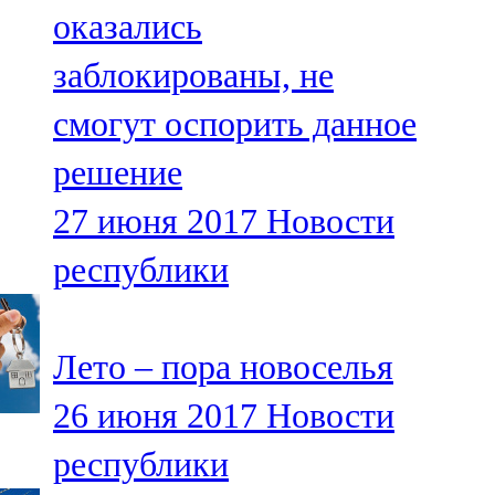
оказались
107,8 FM
заблокированы, не
Теләче
смогут оспорить данное
106,1 FM
решение
Түбән Кама
27 июня 2017
Новости
102,6 FM
республики
Чирмешән
107,7 FM
Лето – пора новоселья
Чистай
26 июня 2017
Новости
103,0 FM
республики
Чүпрәле