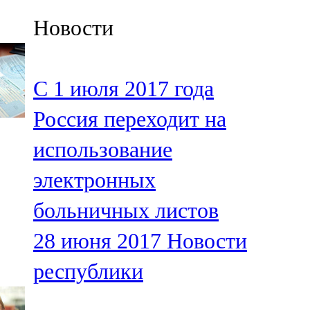
Казан
Новости
91,5 FM
Кайбыч
С 1 июля 2017 года
106,1 FM
Россия переходит на
Кама тамагы
использование
71,51 FM
электронных
Кукмара
больничных листов
107,9 FM
28 июня 2017
Новости
Лениногорский
республики
102,1 FM