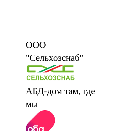
ООО
"Сельхозснаб"
АБД-дом там, где
мы