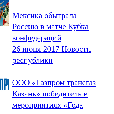
91,0 FM
Мексика обыграла
Шәмәрдән
Россию в матче Кубка
102,3 FM
конфедераций
Яңа чишмә
26 июня 2017
Новости
107,0 FM
республики
Яр Чаллы
105,5 FM
ООО «Газпром трансгаз
Казань» победитель в
мероприятиях «Года