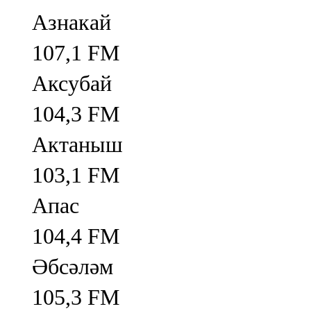
Азнакай
107,1 FM
Аксубай
104,3 FM
Актаныш
103,1 FM
Апас
104,4 FM
Әбсәләм
105,3 FM