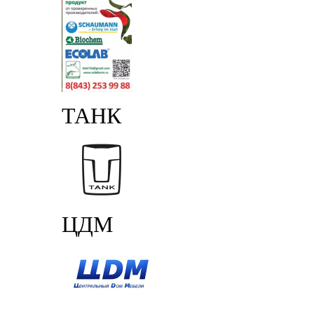
ТАНК
ЦДМ