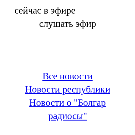
Болгар
сейчас в эфире
106,0 FM
слушать эфир
Бөгелмә
101,7 FM
Буа
100,3 FM
Все новости
Зәй
Новости республики
106,6 FM
Новости о "Болгар
Кадыбаш
радиосы"
105,2 FM