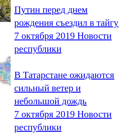
Мамадыш
Путин перед днем
106,2 FM
рождения съездил в тайгу
Минзәлә
7 октября 2019
Новости
107,3 FM
республики
Мөслим
100,0 FM
В Татарстане ожидаются
Нурлат
сильный ветер и
104,7 FM
небольшой дождь
Олы Әтнә
7 октября 2019
Новости
71,42 FM
республики
Сарман