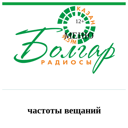
12+
МЕНЮ
частоты вещаний