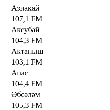
Азнакай
107,1 FM
Аксубай
104,3 FM
Актаныш
103,1 FM
Апас
104,4 FM
Әбсәләм
105,3 FM