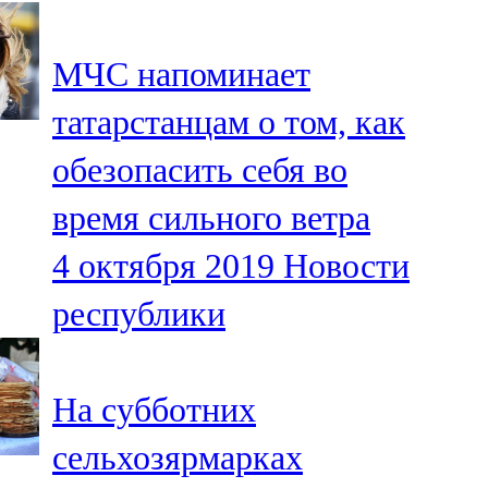
107,8 FM
МЧС напоминает
Теләче
татарстанцам о том, как
106,1 FM
обезопасить себя во
Түбән Кама
время сильного ветра
102,6 FM
4 октября 2019
Новости
Чирмешән
республики
107,7 FM
Чистай
На субботних
103,0 FM
сельхозярмарках
Чүпрәле