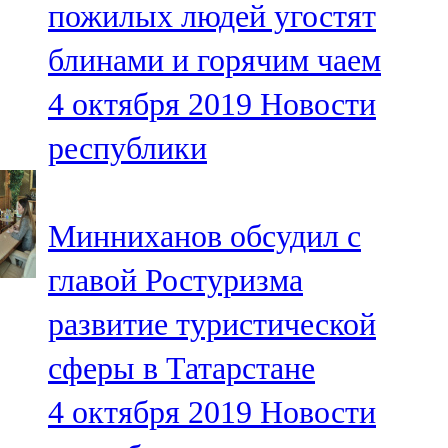
пожилых людей угостят
91,0 FM
блинами и горячим чаем
Шәмәрдән
4 октября 2019
Новости
102,3 FM
республики
Яңа чишмә
107,0 FM
Минниханов обсудил с
Яр Чаллы
главой Ростуризма
105,5 FM
развитие туристической
сферы в Татарстане
4 октября 2019
Новости