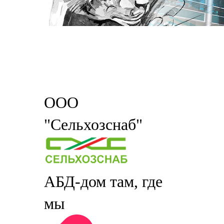
ООО
"Сельхозснаб"
АБД-дом там, где
мы