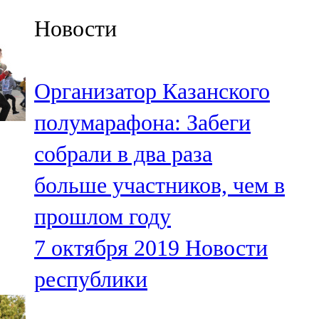
Казан
Новости
91,5 FM
Кайбыч
Организатор Казанского
106,1 FM
полумарафона: Забеги
Кама тамагы
собрали в два раза
71,51 FM
больше участников, чем в
Кукмара
прошлом году
107,9 FM
7 октября 2019
Новости
Лениногорский
республики
102,1 FM