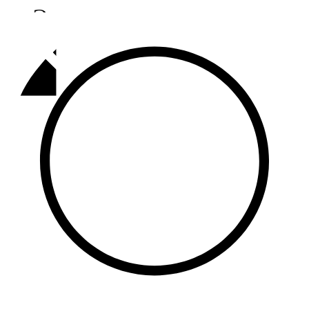
Әлмәт
92,9 FM
Базарлы матак
107,1 FM
Балык бистәсе
104,9 FM
Баулы
107,5 FM
Биләр
101,7 FM