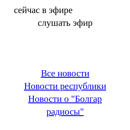
Болгар
сейчас в эфире
106,0 FM
слушать эфир
Бөгелмә
101,7 FM
Буа
100,3 FM
Все новости
Зәй
Новости республики
106,6 FM
Новости о "Болгар
Кадыбаш
радиосы"
105,2 FM