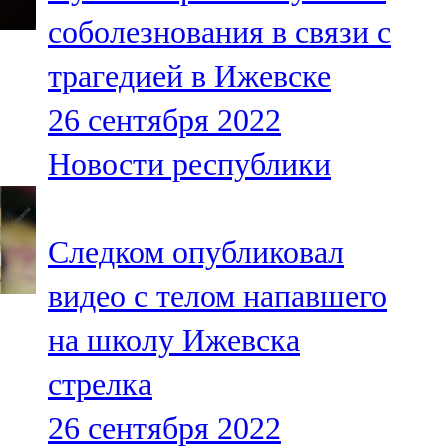
Мамадыш
соболезнования в связи с
106,2 FM
трагедией в Ижевске
Минзәлә
26 сентября 2022
107,3 FM
Новости республики
Мөслим
100,0 FM
Следком опубликовал
Нурлат
видео с телом напавшего
104,7 FM
на школу Ижевска
Олы Әтнә
стрелка
71,42 FM
26 сентября 2022
Сарман