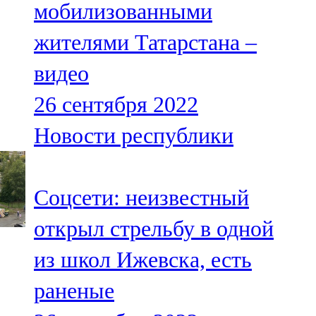
мобилизованными
91,0 FM
жителями Татарстана –
Шәмәрдән
видео
102,3 FM
26 сентября 2022
Яңа чишмә
Новости республики
107,0 FM
Яр Чаллы
Соцсети: неизвестный
105,5 FM
открыл стрельбу в одной
из школ Ижевска, есть
раненые