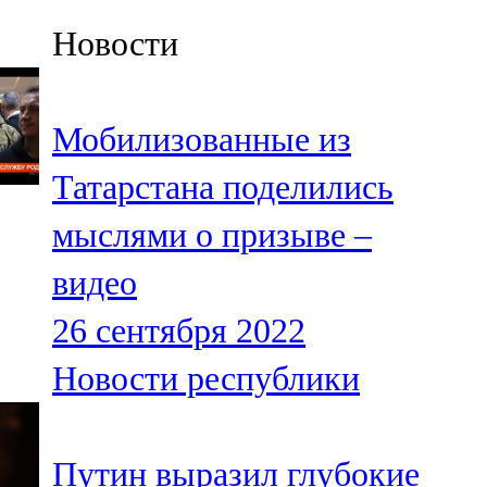
Казан
Новости
91,5 FM
Кайбыч
Мобилизованные из
106,1 FM
Татарстана поделились
Кама тамагы
мыслями о призыве –
71,51 FM
видео
Кукмара
26 сентября 2022
107,9 FM
Новости республики
Лениногорский
102,1 FM
Путин выразил глубокие