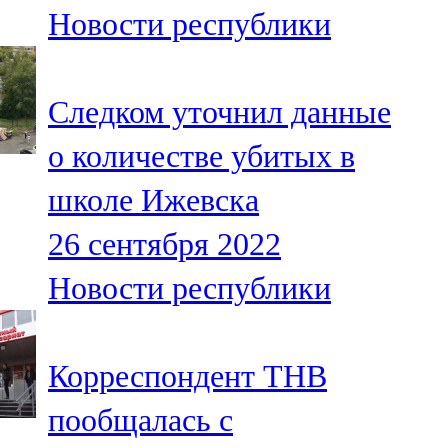
Новости республики
107,8 FM
Теләче
Следком уточнил данные
106,1 FM
о количестве убитых в
Түбән Кама
школе Ижевска
102,6 FM
26 сентября 2022
Чирмешән
Новости республики
107,7 FM
Чистай
Корреспондент ТНВ
103,0 FM
пообщалась с
Чүпрәле