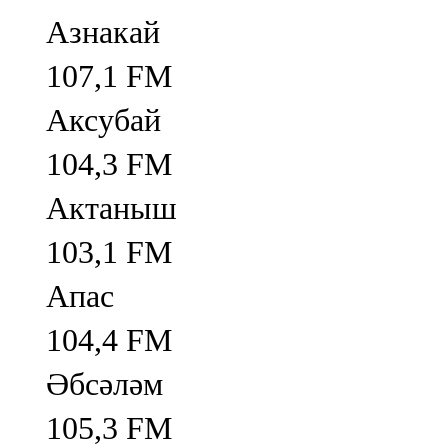
Азнакай
107,1 FM
Аксубай
104,3 FM
Актаныш
103,1 FM
Апас
104,4 FM
Әбсәләм
105,3 FM