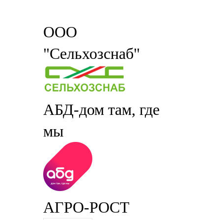
ООО
"Сельхозснаб"
АБД-дом там, где
мы
АГРО-РОСТ