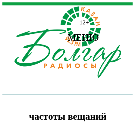
12+
МЕНЮ
частоты вещаний