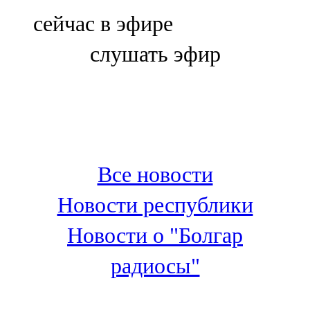
Болгар
сейчас в эфире
106,0 FM
слушать эфир
Бөгелмә
101,7 FM
Буа
100,3 FM
Все новости
Зәй
Новости республики
106,6 FM
Новости о "Болгар
Кадыбаш
радиосы"
105,2 FM