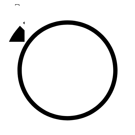
Әлмәт
92,9 FM
Базарлы матак
107,1 FM
Балык бистәсе
104,9 FM
Баулы
107,5 FM
Биләр
101,7 FM