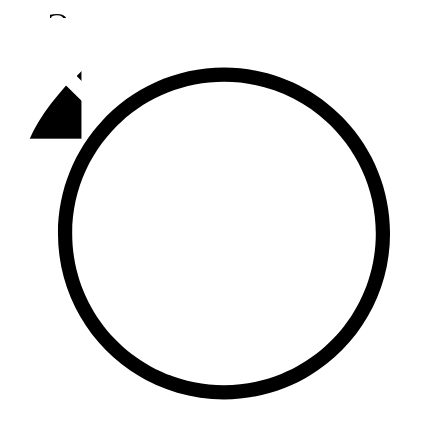
Әлмәт
92,9 FM
Базарлы матак
107,1 FM
Балык бистәсе
104,9 FM
Баулы
107,5 FM
Биләр
101,7 FM