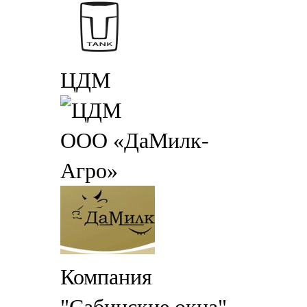
ЦДМ
ООО «ДаМилк-
Агро»
Компания