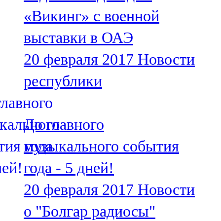
Мамадыш
«Викинг» с военной
106,2 FM
выставки в ОАЭ
Минзәлә
20 февраля 2017
Новости
107,3 FM
республики
Мөслим
100,0 FM
До главного
Нурлат
музыкального события
104,7 FM
года - 5 дней!
Олы Әтнә
20 февраля 2017
Новости
71,42 FM
о "Болгар радиосы"
Сарман