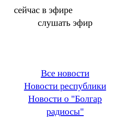
Болгар
сейчас в эфире
106,0 FM
слушать эфир
Бөгелмә
101,7 FM
Буа
100,3 FM
Все новости
Зәй
Новости республики
106,6 FM
Новости о "Болгар
Кадыбаш
радиосы"
105,2 FM