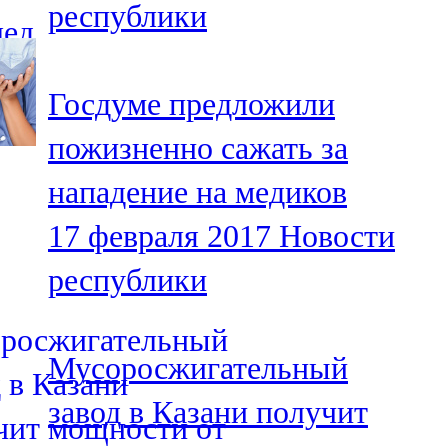
республики
91,0 FM
Шәмәрдән
Госдуме предложили
102,3 FM
пожизненно сажать за
Яңа чишмә
нападение на медиков
107,0 FM
17 февраля 2017
Новости
Яр Чаллы
республики
105,5 FM
Мусоросжигательный
завод в Казани получит