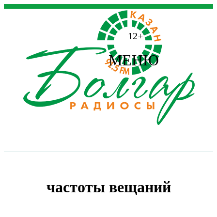
12+
МЕНЮ
частоты вещаний