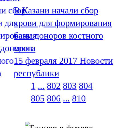
В Казани начали сбор
крови для формирования
базы доноров костного
мозга
15 февраля 2017
Новости
республики
1
...
802
803
804
805
806
...
810