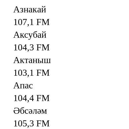
Азнакай
107,1 FM
Аксубай
104,3 FM
Актаныш
103,1 FM
Апас
104,4 FM
Әбсәләм
105,3 FM