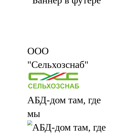
ООО
"Сельхозснаб"
АБД-дом там, где
мы