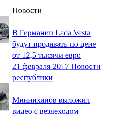
Казан
Новости
91,5 FM
Кайбыч
В Германии Lada Vesta
106,1 FM
будут продавать по цене
Кама тамагы
от 12,5 тысячи евро
71,51 FM
21 февраля 2017
Новости
Кукмара
республики
107,9 FM
Лениногорский
Минниханов выложил
102,1 FM
видео с вездеходом