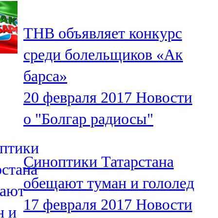
107,8 FM
ТНВ объявляет конкурс
Теләче
среди болельщиков «Ак
106,1 FM
барса»
Түбән Кама
20 февраля 2017
Новости
102,6 FM
о "Болгар радиосы"
Чирмешән
107,7 FM
Синоптики Татарстана
Чистай
обещают туман и гололед
103,0 FM
17 февраля 2017
Новости
Чүпрәле