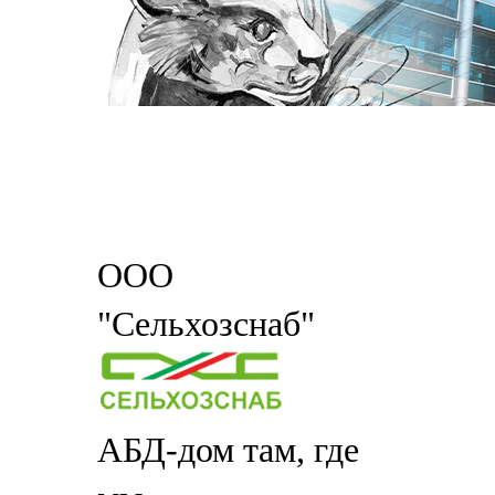
ООО
"Сельхозснаб"
АБД-дом там, где