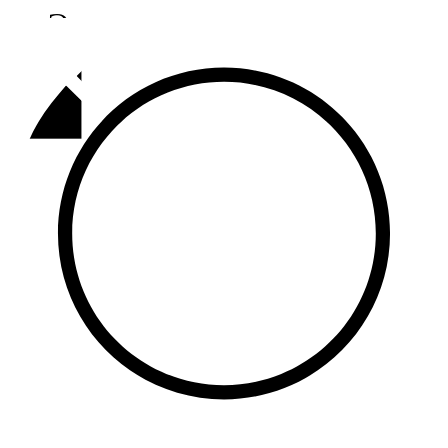
Әлмәт
92,9 FM
Базарлы матак
107,1 FM
Балык бистәсе
104,9 FM
Баулы
107,5 FM
Биләр
101,7 FM