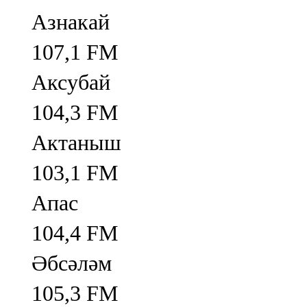
Азнакай
107,1 FM
Аксубай
104,3 FM
Актаныш
103,1 FM
Апас
104,4 FM
Әбсәләм
105,3 FM