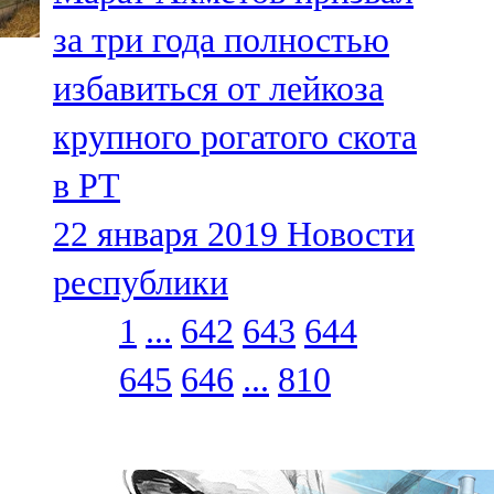
за три года полностью
избавиться от лейкоза
крупного рогатого скота
в РТ
22 января 2019
Новости
республики
1
...
642
643
644
645
646
...
810