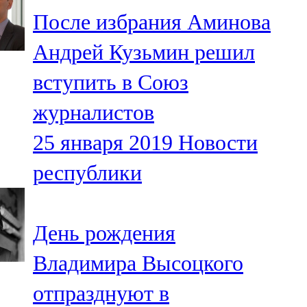
Мамадыш
После избрания Аминова
106,2 FM
Андрей Кузьмин решил
Минзәлә
вступить в Союз
107,3 FM
журналистов
Мөслим
25 января 2019
Новости
100,0 FM
республики
Нурлат
104,7 FM
День рождения
Олы Әтнә
Владимира Высоцкого
71,42 FM
отпразднуют в
Сарман