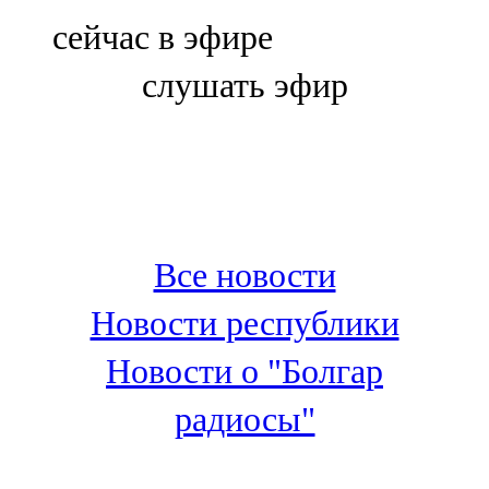
Болгар
сейчас в эфире
106,0 FM
слушать эфир
Бөгелмә
101,7 FM
Буа
100,3 FM
Все новости
Зәй
Новости республики
106,6 FM
Новости о "Болгар
Кадыбаш
радиосы"
105,2 FM