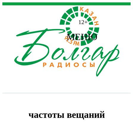
12+
МЕНЮ
частоты вещаний