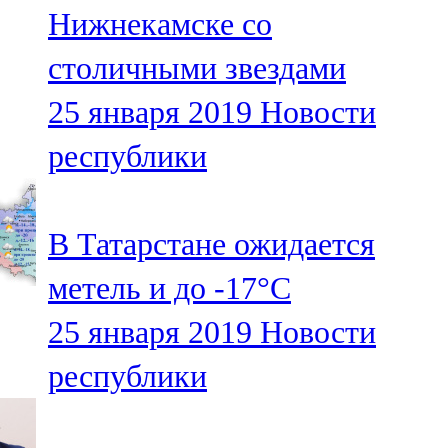
Нижнекамске со
107,8 FM
столичными звездами
Теләче
25 января 2019
Новости
106,1 FM
республики
Түбән Кама
102,6 FM
В Татарстане ожидается
Чирмешән
метель и до -17°С
107,7 FM
25 января 2019
Новости
Чистай
республики
103,0 FM
Чүпрәле