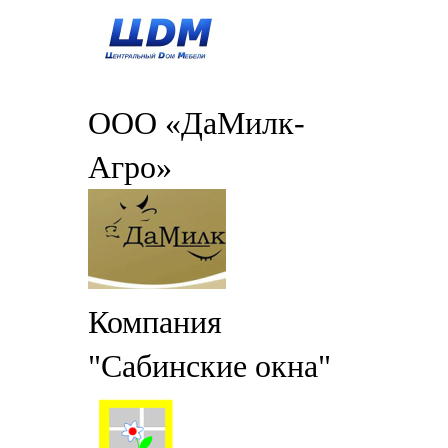
ООО «ДаМилк-
Агро»
Компания
"Сабинские окна"