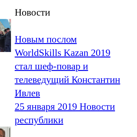
Казан
Новости
91,5 FM
Кайбыч
Новым послом
106,1 FM
WorldSkills Kazan 2019
Кама тамагы
стал шеф-повар и
71,51 FM
телеведущий Константин
Кукмара
Ивлев
107,9 FM
25 января 2019
Новости
Лениногорский
республики
102,1 FM