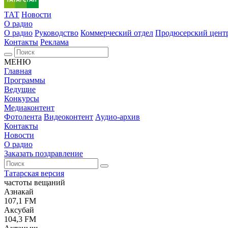
ТАТ
Новости
О радио
О радио
Руководство
Коммерческий отдел
Продюсерский цент
Контакты
Реклама
МЕНЮ
Главная
Программы
Ведущие
Конкурсы
Медиаконтент
Фотолента
Видеоконтент
Аудио-архив
Контакты
Новости
О радио
Заказать поздравление
Татарская версия
частоты вещаний
Азнакай
107,1 FM
Аксубай
104,3 FM