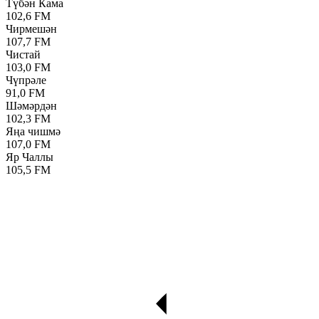
Түбән Кама
102,6 FM
Чирмешән
107,7 FM
Чистай
103,0 FM
Чүпрәле
91,0 FM
Шәмәрдән
102,3 FM
Яңа чишмә
107,0 FM
Яр Чаллы
105,5 FM