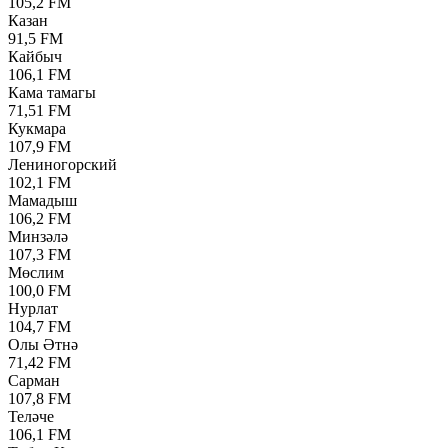
105,2 FM
Казан
91,5 FM
Кайбыч
106,1 FM
Кама тамагы
71,51 FM
Кукмара
107,9 FM
Лениногорский
102,1 FM
Мамадыш
106,2 FM
Минзәлә
107,3 FM
Мөслим
100,0 FM
Нурлат
104,7 FM
Олы Әтнә
71,42 FM
Сарман
107,8 FM
Теләче
106,1 FM