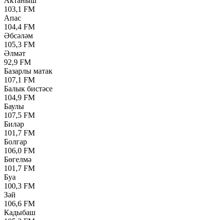
Актаныш
103,1 FM
Апас
104,4 FM
Әбсәләм
105,3 FM
Әлмәт
92,9 FM
Базарлы матак
107,1 FM
Балык бистәсе
104,9 FM
Баулы
107,5 FM
Биләр
101,7 FM
Болгар
106,0 FM
Бөгелмә
101,7 FM
Буа
100,3 FM
Зәй
106,6 FM
Кадыбаш