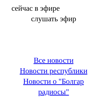
Болгар
сейчас в эфире
106,0 FM
слушать эфир
Бөгелмә
101,7 FM
Буа
100,3 FM
Все новости
Зәй
Новости республики
106,6 FM
Новости о "Болгар
Кадыбаш
радиосы"
105,2 FM