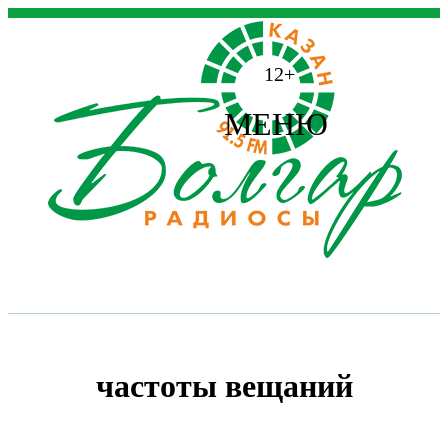
12+
МЕНЮ
частоты вещаний