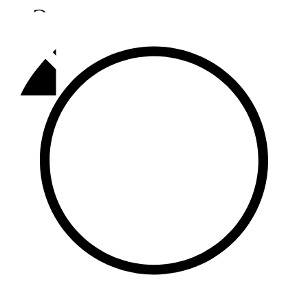
Әлмәт
92,9 FM
Базарлы матак
107,1 FM
Балык бистәсе
104,9 FM
Баулы
107,5 FM
Биләр
101,7 FM