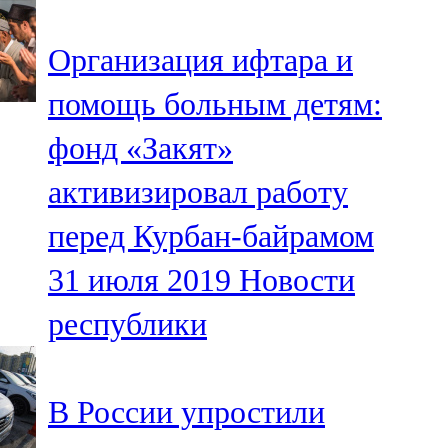
91,0 FM
Организация ифтара и
Шәмәрдән
помощь больным детям:
102,3 FM
фонд «Закят»
Яңа чишмә
активизировал работу
107,0 FM
перед Курбан-байрамом
Яр Чаллы
31 июля 2019
Новости
105,5 FM
республики
В России упростили