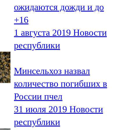
ожидаются дожди и до
107,8 FM
+16
Теләче
1 августа 2019
Новости
106,1 FM
республики
Түбән Кама
102,6 FM
Минсельхоз назвал
Чирмешән
количество погибших в
107,7 FM
России пчел
Чистай
31 июля 2019
Новости
103,0 FM
республики
Чүпрәле