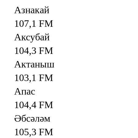
Азнакай
107,1 FM
Аксубай
104,3 FM
Актаныш
103,1 FM
Апас
104,4 FM
Әбсәләм
105,3 FM