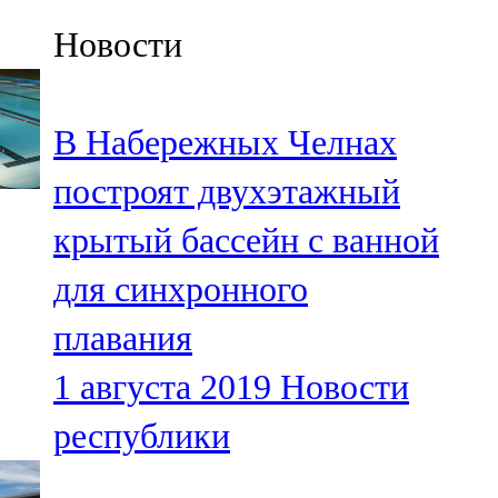
Казан
Новости
91,5 FM
Кайбыч
В Набережных Челнах
106,1 FM
построят двухэтажный
Кама тамагы
крытый бассейн с ванной
71,51 FM
для синхронного
Кукмара
плавания
107,9 FM
1 августа 2019
Новости
Лениногорский
республики
102,1 FM