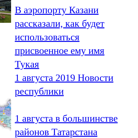
Мамадыш
В аэропорту Казани
106,2 FM
рассказали, как будет
Минзәлә
использоваться
107,3 FM
присвоенное ему имя
Мөслим
Тукая
100,0 FM
1 августа 2019
Новости
Нурлат
республики
104,7 FM
Олы Әтнә
1 августа в большинстве
71,42 FM
районов Татарстана
Сарман