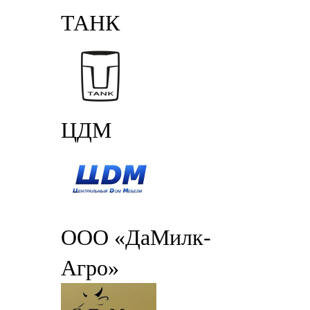
ТАНК
ЦДМ
ООО «ДаМилк-
Агро»