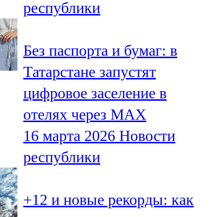
республики
91,0 FM
Шәмәрдән
Без паспорта и бумаг: в
102,3 FM
Татарстане запустят
Яңа чишмә
цифровое заселение в
107,0 FM
отелях через MAX
Яр Чаллы
16 марта 2026
Новости
105,5 FM
республики
+12 и новые рекорды: как