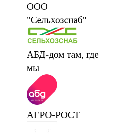
ООО
"Сельхозснаб"
АБД-дом там, где
мы
АГРО-РОСТ