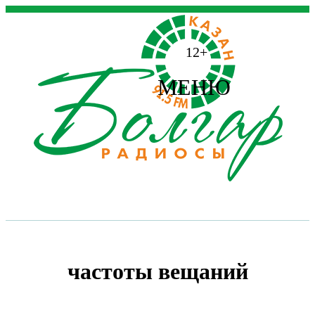
12+
МЕНЮ
частоты вещаний