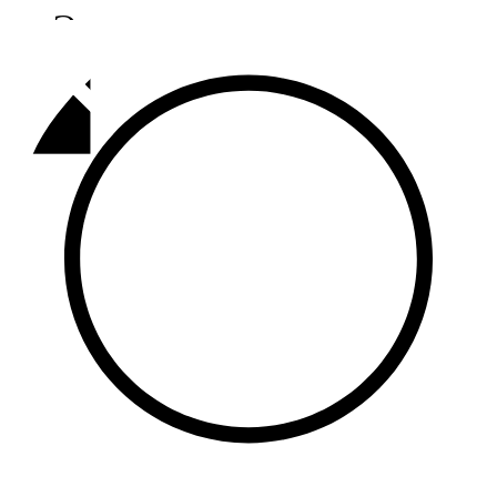
Әлмәт
92,9 FM
Базарлы матак
107,1 FM
Балык бистәсе
104,9 FM
Баулы
107,5 FM
Биләр
101,7 FM