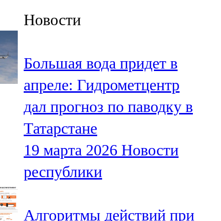
Казан
Новости
91,5 FM
Кайбыч
Большая вода придет в
106,1 FM
апреле: Гидрометцентр
Кама тамагы
дал прогноз по паводку в
71,51 FM
Татарстане
Кукмара
19 марта 2026
Новости
107,9 FM
республики
Лениногорский
102,1 FM
Алгоритмы действий при