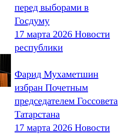
перед выборами в
107,8 FM
Госдуму
Теләче
17 марта 2026
Новости
106,1 FM
республики
Түбән Кама
102,6 FM
Фарид Мухаметшин
Чирмешән
избран Почетным
107,7 FM
председателем Госсовета
Чистай
Татарстана
103,0 FM
17 марта 2026
Новости
Чүпрәле