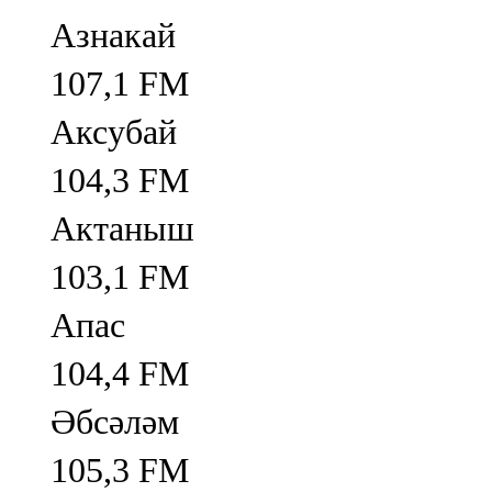
Азнакай
107,1 FM
Аксубай
104,3 FM
Актаныш
103,1 FM
Апас
104,4 FM
Әбсәләм
105,3 FM