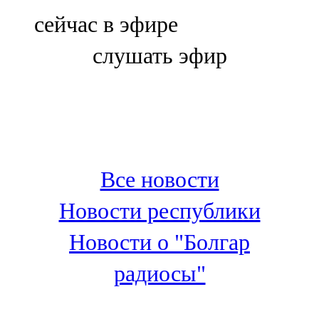
Болгар
сейчас в эфире
106,0 FM
слушать эфир
Бөгелмә
101,7 FM
Буа
100,3 FM
Все новости
Зәй
Новости республики
106,6 FM
Новости о "Болгар
Кадыбаш
радиосы"
105,2 FM