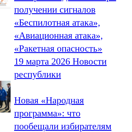
Мамадыш
получении сигналов
106,2 FM
«Беспилотная атака»,
Минзәлә
«Авиационная атака»,
107,3 FM
«Ракетная опасность»
Мөслим
19 марта 2026
Новости
100,0 FM
республики
Нурлат
104,7 FM
Новая «Народная
Олы Әтнә
программа»: что
71,42 FM
пообещали избирателям
Сарман